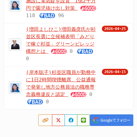
施設に電気錠を設置 1億2千万
円で園児抜け出し対策
118
96
(増田よしひこ)増田義彦氏が杉
2026-04-25
並区長選に立候補表明「みどり
で稼ぐ杉並」グリーンビレッジ
構想とは
0
0
(岸本聡子)杉並区職員が勤務中
2026-04-15
に1日2時間喫煙離席、公益通報
で発覚し地方公務員法の職務専
念義務違反と認定
0
0