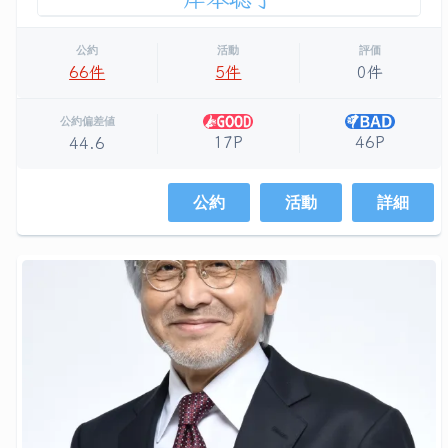
公約
活動
評価
66件
5件
0件
公約偏差値
17P
46P
44.6
公約
活動
詳細