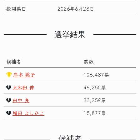
投開票日
2026年6月28日
選挙結果
候補者
票数
岸本 聡子
106,487票
大和田 伸
46,250票
田中 良
33,259票
増田 よしひこ
15,877票
候補者