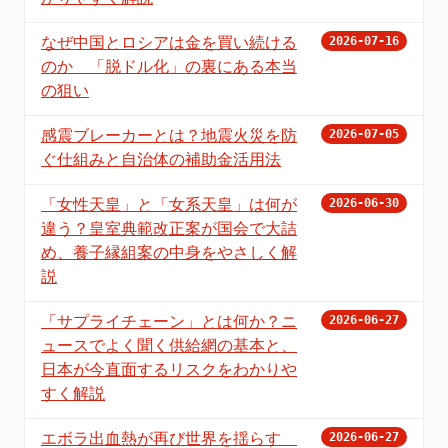
なぜ中国とロシアは金を買い続ける
2026-07-16
のか 「脱ドル化」の裏にある本当
の狙い
感震ブレーカーとは？地震火災を防
2026-07-05
ぐ仕組みと自治体の補助金活用法
「女性天皇」と「女系天皇」は何が
2026-06-30
違う？皇室典範改正案が国会で大詰
め、養子縁組案の中身をやさしく解
説
「サプライチェーン」とは何か？ニ
2026-06-27
ュースでよく聞く供給網の基本と、
日本が今直面するリスクをわかりや
すく解説
エボラ出血熱が再び世界を揺らす
2026-06-27