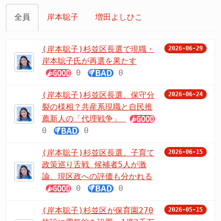
全員
岸本聡子
増田よしひこ
(岸本聡子)杉並区長選で現職・
2026-06-29
岸本聡子氏が再選を果たす
0
0
(岸本聡子)杉並区長選、保守分
2026-06-24
裂の様相？共産系現職と自民推
薦新人の「代理戦争」
0
0
(岸本聡子)杉並区長選、子育て
2026-06-15
政策巡り舌戦 候補者5人が激
論、現区政への評価も分かれる
0
0
(岸本聡子)杉並区が保育園270
2026-05-15