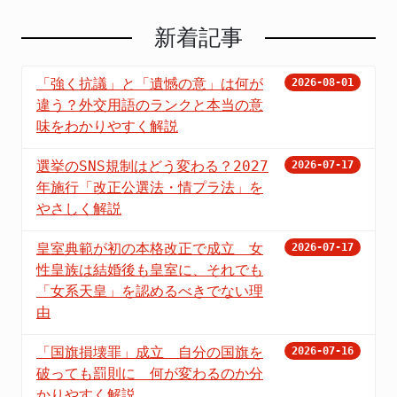
新着記事
「強く抗議」と「遺憾の意」は何が
2026-08-01
違う？外交用語のランクと本当の意
味をわかりやすく解説
選挙のSNS規制はどう変わる？2027
2026-07-17
年施行「改正公選法・情プラ法」を
やさしく解説
皇室典範が初の本格改正で成立 女
2026-07-17
性皇族は結婚後も皇室に、それでも
「女系天皇」を認めるべきでない理
由
「国旗損壊罪」成立 自分の国旗を
2026-07-16
破っても罰則に 何が変わるのか分
かりやすく解説