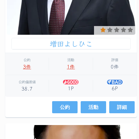
増田よしひこ
公約
活動
評価
3件
1件
0件
公約偏差値
1P
6P
38.7
公約
活動
詳細