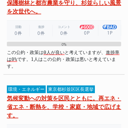
保護樹林と都市農業を守り、杉並らしい風景
を次世代へ。
活動
進捗
コメント
0P
1P
0件
0件
0件
0%
0%
この公約・政策は
0人が良い
と考えていますが、
進捗率
は0%
です。1人はこの公約・政策は悪いと考えていま
す。
環境・エネルギー
東京都杉並区区長選挙
気候変動への対策を区民とともに。再エネ・
省エネ・断熱を、学校・家庭・地域で広げま
す。