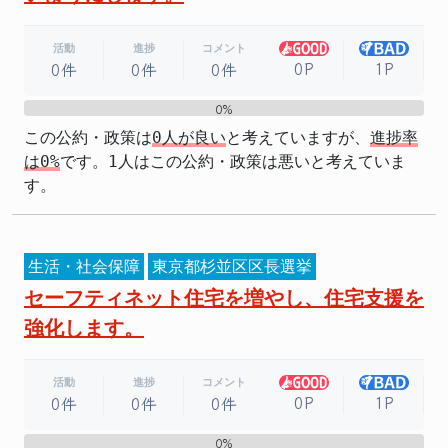
活動
進捗
コメント
0P
1P
0件
0件
0件
0%
0%
この公約・政策は
0人が良い
と考えていますが、
進捗率
は0%
です。1人はこの公約・政策は悪いと考えていま
す。
生活・社会保障
東京都杉並区区長選挙
セーフティネット住宅を増やし、住宅支援を
強化します。
活動
進捗
コメント
0P
1P
0件
0件
0件
0%
0%