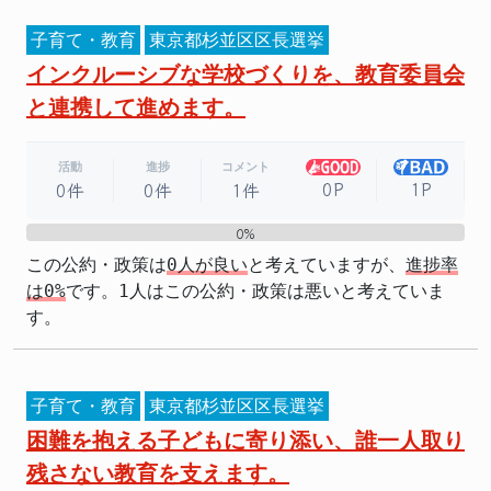
子育て・教育
東京都杉並区区長選挙
インクルーシブな学校づくりを、教育委員会
と連携して進めます。
活動
進捗
コメント
0P
1P
0件
0件
1件
0%
0%
この公約・政策は
0人が良い
と考えていますが、
進捗率
は0%
です。1人はこの公約・政策は悪いと考えていま
す。
子育て・教育
東京都杉並区区長選挙
困難を抱える子どもに寄り添い、誰一人取り
残さない教育を支えます。