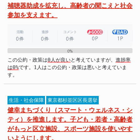
補聴器助成を拡充し、高齢者の聞こえと社会
参加を支えます。
活動
進捗
コメント
0P
1P
0件
0件
0件
0%
0%
この公約・政策は
0人が良い
と考えていますが、
進捗率
は0%
です。1人はこの公約・政策は悪いと考えていま
す。
生活・社会保障
東京都杉並区区長選挙
健幸まちづくり（スマート・ウェルネス・シ
ティ）を推進します。子ども・若者・高齢者
がもっと区立施設、スポーツ施設を使いやす
いようにします。