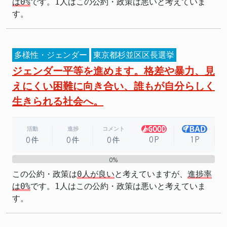
は0%
です。1人はこの公約・政策は悪いと考えていま
す。
多様性・ジェンダー
東京都杉並区区長選挙
ジェンダー平等を進めます。格差や暴力、見
えにくい困難に向き合い、誰もが自分らしく
生きられる社会へ。
活動
進捗
コメント
0P
1P
0件
0件
0件
0%
0%
この公約・政策は
0人が良い
と考えていますが、
進捗率
は0%
です。1人はこの公約・政策は悪いと考えていま
す。