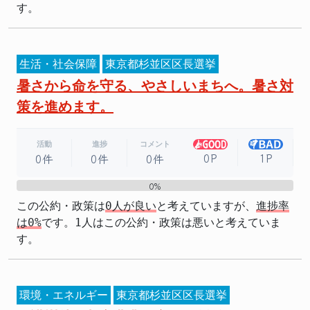
す。
生活・社会保障
東京都杉並区区長選挙
暑さから命を守る、やさしいまちへ。暑さ対
策を進めます。
活動
進捗
コメント
0P
1P
0件
0件
0件
0%
0%
この公約・政策は
0人が良い
と考えていますが、
進捗率
は0%
です。1人はこの公約・政策は悪いと考えていま
す。
環境・エネルギー
東京都杉並区区長選挙