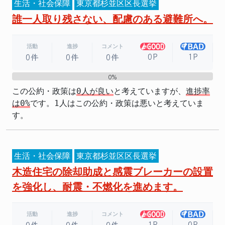
生活・社会保障
東京都杉並区区長選挙
誰一人取り残さない、配慮のある避難所へ。
活動
進捗
コメント
0P
1P
0件
0件
0件
0%
0%
この公約・政策は
0人が良い
と考えていますが、
進捗率
は0%
です。1人はこの公約・政策は悪いと考えていま
す。
生活・社会保障
東京都杉並区区長選挙
木造住宅の除却助成と感震ブレーカーの設置
を強化し、耐震・不燃化を進めます。
活動
進捗
コメント
1P
0P
0件
0件
0件