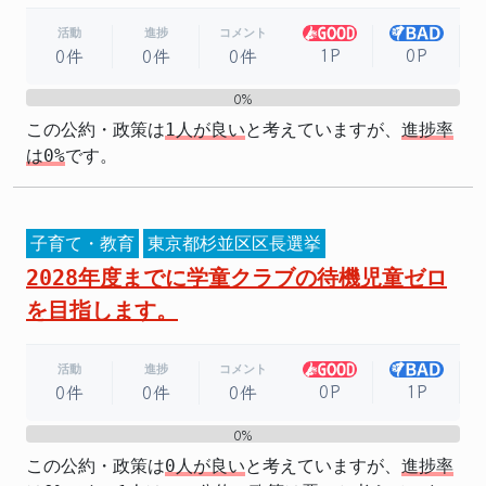
活動
進捗
コメント
1P
0P
0件
0件
0件
0%
0%
この公約・政策は
1人が良い
と考えていますが、
進捗率
は0%
です。
子育て・教育
東京都杉並区区長選挙
2028年度までに学童クラブの待機児童ゼロ
を目指します。
活動
進捗
コメント
0P
1P
0件
0件
0件
0%
0%
この公約・政策は
0人が良い
と考えていますが、
進捗率