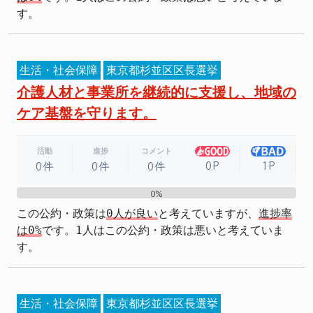
す。
生活・社会保障
東京都杉並区区長選挙
介護人材と事業所を継続的に支援し、地域の
ケア基盤を守ります。
活動
進捗
コメント
0P
1P
0件
0件
0件
0%
0%
この公約・政策は
0人が良い
と考えていますが、
進捗率
は0%
です。1人はこの公約・政策は悪いと考えていま
す。
生活・社会保障
東京都杉並区区長選挙