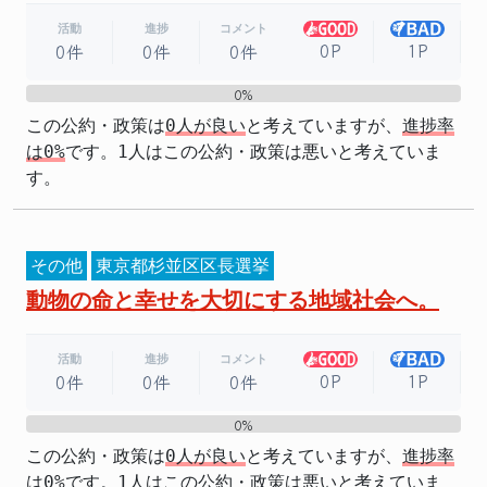
活動
進捗
コメント
0P
1P
0件
0件
0件
0%
0%
この公約・政策は
0人が良い
と考えていますが、
進捗率
は0%
です。1人はこの公約・政策は悪いと考えていま
す。
その他
東京都杉並区区長選挙
動物の命と幸せを大切にする地域社会へ。
活動
進捗
コメント
0P
1P
0件
0件
0件
0%
0%
この公約・政策は
0人が良い
と考えていますが、
進捗率
は0%
です。1人はこの公約・政策は悪いと考えていま