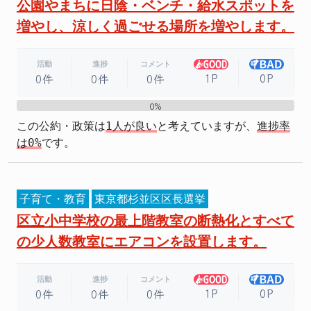
公園やまちに日陰・ベンチ・給水スポットを
増やし、涼しく過ごせる場所を増やします。
活動
進捗
コメント
1P
0P
0件
0件
0件
0%
0%
この公約・政策は
1人が良い
と考えていますが、
進捗率
は0%
です。
子育て・教育
東京都杉並区区長選挙
区立小中学校の最上階教室の断熱化とすべて
の少人数教室にエアコンを設置します。
活動
進捗
コメント
1P
0P
0件
0件
0件