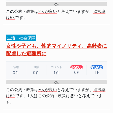
0%
0%
この公約・政策は
2人が良い
と考えていますが、
進捗率
は0%
です。
生活・社会保障
女性や子ども、性的マイノリティ、高齢者に
配慮した避難所に
活動
進捗
コメント
0P
1P
0件
0件
1件
0%
0%
この公約・政策は
0人が良い
と考えていますが、
進捗率
は0%
です。1人はこの公約・政策は悪いと考えていま
す。