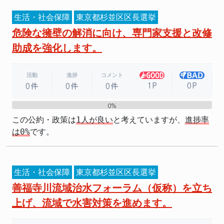
生活・社会保障
東京都杉並区区長選挙
危険な擁壁の解消に向け、専門家支援と改修
助成を強化します。
活動
進捗
コメント
1P
0P
0件
0件
0件
0%
0%
この公約・政策は
1人が良い
と考えていますが、
進捗率
は0%
です。
生活・社会保障
東京都杉並区区長選挙
善福寺川流域治水フォーラム（仮称）を立ち
上げ、流域で水害対策を進めます。