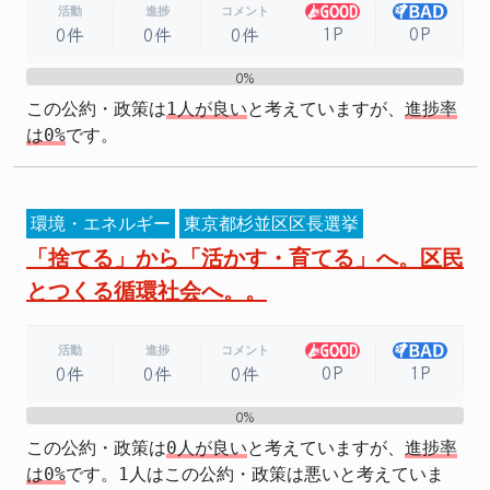
活動
進捗
コメント
1P
0P
0件
0件
0件
0%
0%
この公約・政策は
1人が良い
と考えていますが、
進捗率
は0%
です。
環境・エネルギー
東京都杉並区区長選挙
「捨てる」から「活かす・育てる」へ。区民
とつくる循環社会へ。。
活動
進捗
コメント
0P
1P
0件
0件
0件
0%
0%
この公約・政策は
0人が良い
と考えていますが、
進捗率
は0%
です。1人はこの公約・政策は悪いと考えていま