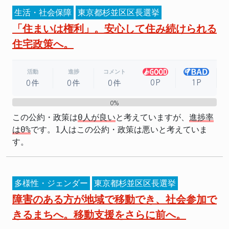
生活・社会保障
東京都杉並区区長選挙
「住まいは権利」。安心して住み続けられる
住宅政策へ。
活動
進捗
コメント
0P
1P
0件
0件
0件
0%
0%
この公約・政策は
0人が良い
と考えていますが、
進捗率
は0%
です。1人はこの公約・政策は悪いと考えていま
す。
多様性・ジェンダー
東京都杉並区区長選挙
障害のある方が地域で移動でき、社会参加で
きるまちへ。移動支援をさらに前へ。