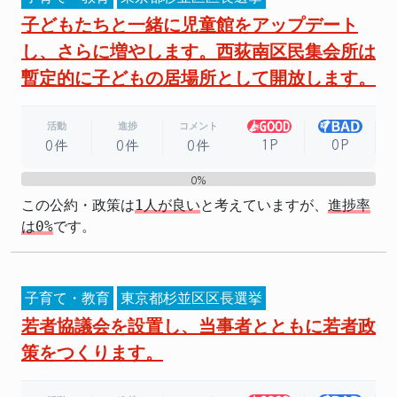
子どもたちと一緒に児童館をアップデート
し、さらに増やします。西荻南区民集会所は
暫定的に子どもの居場所として開放します。
活動
進捗
コメント
1P
0P
0件
0件
0件
0%
0%
この公約・政策は
1人が良い
と考えていますが、
進捗率
は0%
です。
子育て・教育
東京都杉並区区長選挙
若者協議会を設置し、当事者とともに若者政
策をつくります。