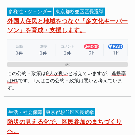
多様性・ジェンダー
東京都杉並区区長選挙
外国人住民と地域をつなぐ「多文化キーパー
ソン」を育成・支援します。
活動
進捗
コメント
0P
1P
0件
0件
0件
0%
0%
この公約・政策は
0人が良い
と考えていますが、
進捗率
は0%
です。1人はこの公約・政策は悪いと考えていま
す。
生活・社会保障
東京都杉並区区長選挙
防災の見える化で、区民参加のまちづくり
へ。