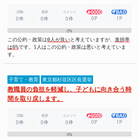
活動
進捗
コメント
0P
1P
0件
0件
0件
0%
0%
この公約・政策は
0人が良い
と考えていますが、
進捗率
は0%
です。1人はこの公約・政策は悪いと考えていま
す。
子育て・教育
東京都杉並区区長選挙
教職員の負担を軽減し、子どもに向き合う時
間を取り戻します。
活動
進捗
コメント
0P
1P
0件
0件
0件
0%
0%