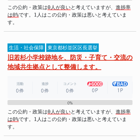
この公約・政策は
0人が良い
と考えていますが、
進捗率
は0%
です。1人はこの公約・政策は悪いと考えていま
す。
生活・社会保障
東京都杉並区区長選挙
旧若杉小学校跡地を、防災・子育て・交流の
地域共生拠点として整備します。
活動
進捗
コメント
0P
1P
0件
0件
0件
0%
0%
この公約・政策は
0人が良い
と考えていますが、
進捗率
は0%
です。1人はこの公約・政策は悪いと考えていま
す。