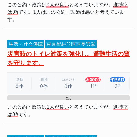
この公約・政策は
0人が良い
と考えていますが、
進捗率
は0%
です。1人はこの公約・政策は悪いと考えていま
す。
生活・社会保障
東京都杉並区区長選挙
災害時のトイレ対策を強化し、避難生活の質
を守ります。
活動
進捗
コメント
1P
0P
0件
0件
0件
0%
0%
この公約・政策は
1人が良い
と考えていますが、
進捗率
は0%
です。