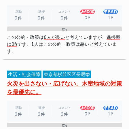
活動
進捗
コメント
0P
1P
0件
0件
0件
0%
0%
この公約・政策は
0人が良い
と考えていますが、
進捗率
は0%
です。1人はこの公約・政策は悪いと考えていま
す。
生活・社会保障
東京都杉並区区長選挙
火災を出さない・広げない。木密地域の対策
を最優先に。
活動
進捗
コメント
0P
1P
0件
0件
0件
0%
0%