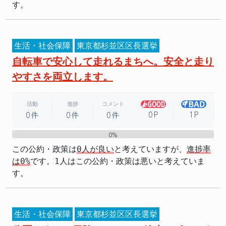
す。
生活・社会保障
東京都杉並区区長選挙
自転車で安心して走れるまちへ。安全と走り
やすさを両立します。
活動
進捗
コメント
0P
1P
0件
0件
0件
0%
0%
この公約・政策は
0人が良い
と考えていますが、
進捗率
は0%
です。1人はこの公約・政策は悪いと考えていま
す。
生活・社会保障
東京都杉並区区長選挙