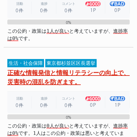
活動
進捗
コメント
1P
0P
0件
0件
0件
0%
0%
この公約・政策は
1人が良い
と考えていますが、
進捗率
は0%
です。
生活・社会保障
東京都杉並区区長選挙
正確な情報発信と情報リテラシーの向上で、
災害時の混乱を防ぎます。
活動
進捗
コメント
0P
1P
0件
0件
0件
0%
0%
この公約・政策は
0人が良い
と考えていますが、
進捗率
は0%
です。1人はこの公約・政策は悪いと考えていま