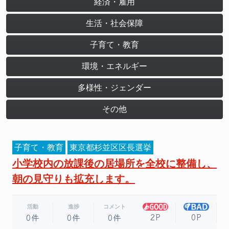
経済・雇用
生活・社会保障
子育て・教育
環境・エネルギー
多様性・ジェンダー
その他
子育て・教育
東京都杉並区区長選挙
小学校内の放課後の居場所を全校に整備し、
朝の見守りも拡充します。
活動
進捗
コメント
2P
0P
0件
0件
0件