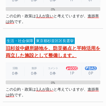
0%
0%
この公約・政策は
1人が良い
と考えていますが、
進捗率
は0%
です。
生活・社会保障
東京都杉並区区長選挙
旧杉並中継所跡地を、防災拠点と平時活用を
両立した施設として整備します。
活動
進捗
コメント
1P
0P
0件
0件
0件
0%
0%
この公約・政策は
1人が良い
と考えていますが、
進捗率
は0%
です。