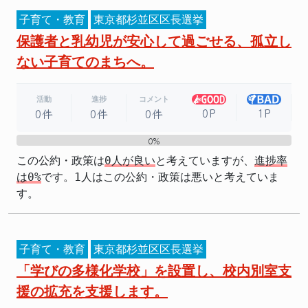
子育て・教育
東京都杉並区区長選挙
保護者と乳幼児が安心して過ごせる、孤立し
ない子育てのまちへ。
活動
進捗
コメント
0P
1P
0件
0件
0件
0%
0%
この公約・政策は
0人が良い
と考えていますが、
進捗率
は0%
です。1人はこの公約・政策は悪いと考えていま
す。
子育て・教育
東京都杉並区区長選挙
「学びの多様化学校」を設置し、校内別室支
援の拡充を支援します。