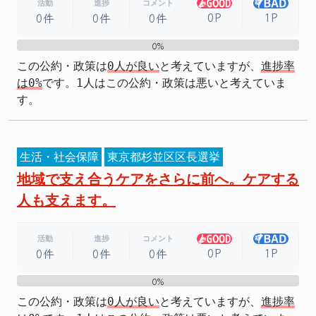
活動
進捗
コメント
0P
1P
0件
0件
0件
0%
0%
この公約・政策は
0人が良い
と考えていますが、
進捗率
は0%
です。1人はこの公約・政策は悪いと考えていま
す。
生活・社会保障
東京都杉並区区長選挙
地域で支え合うケアをさらに前へ。ケアする
人も支えます。
活動
進捗
コメント
0P
1P
0件
0件
0件
0%
0%
この公約・政策は
0人が良い
と考えていますが、
進捗率