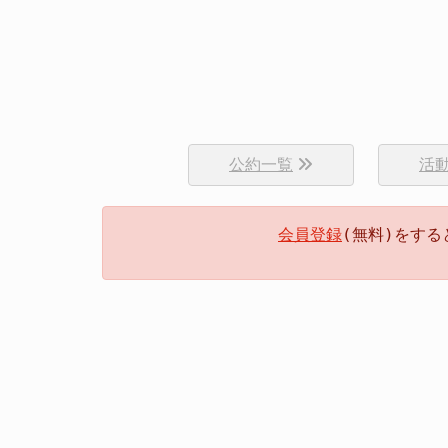
公約一覧
活
会員登録
(無料)をす