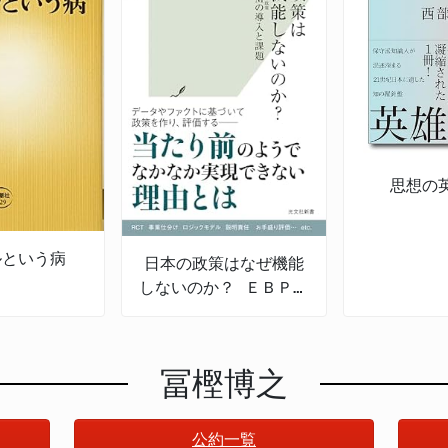
思想の
ルという病
日本の政策はなぜ機能
しないのか？ ＥＢＰＭ
の導入と課題
冨樫博之
公約一覧