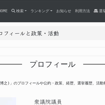
HOME
検索
ランキング
お知らせ
利用方法
選
プロフィールと政策・活動
プロフィール
し博之)」のプロフィールや公約・政策、経歴、選挙履歴、活動
衆議院議員