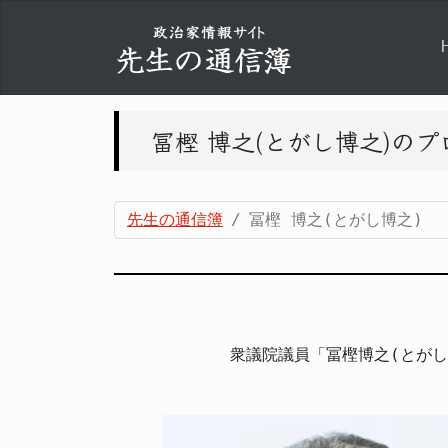
冨樫 博之(とがし博之)の
先生の通信簿
冨樫 博之(とがし博之)
衆議院議員「冨樫博之(とが