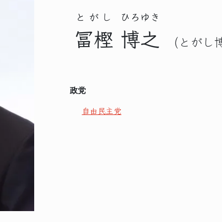
とがし
ひろゆき
冨樫
博之
(とがし
政党
自由民主党