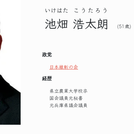
いけはた
こうたろう
池畑
浩太朗
(51歳)
政党
日本維新の会
経歴
県立農業大学校卒
国会議員元秘書
元兵庫県議会議員