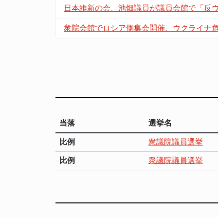
日本維新の会、池畑議員が議員会館で「反
衆院会館でロシア側集会開催、ウクライナ
当落
選挙名
比例
衆議院議員選挙
比例
衆議院議員選挙