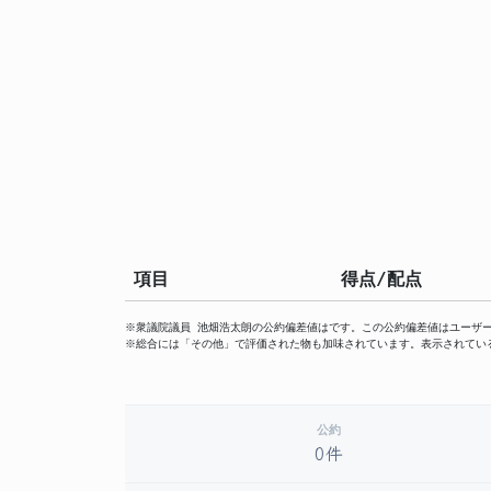
項目
得点/配点
※衆議院議員 池畑浩太朗の公約偏差値はです。この公約偏差値はユーザ
※総合には「その他」で評価された物も加味されています。表示されてい
公約
0件