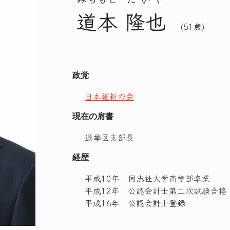
道本
隆也
(51歳)
政党
日本維新の会
現在の肩書
選挙区支部長
経歴
平成10年 同志社大学商学部卒業
平成12年 公認会計士第二次試験合格
平成16年 公認会計士登録