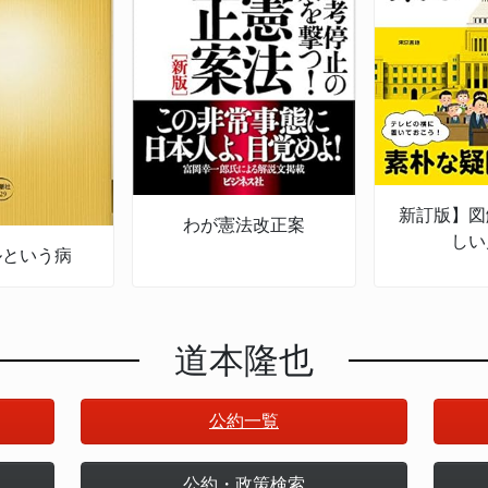
新訂版】図
わが憲法改正案
しい
ルという病
道本隆也
公約一覧
公約・政策検索