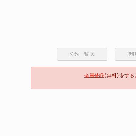
公約一覧
活
会員登録
(無料)をす