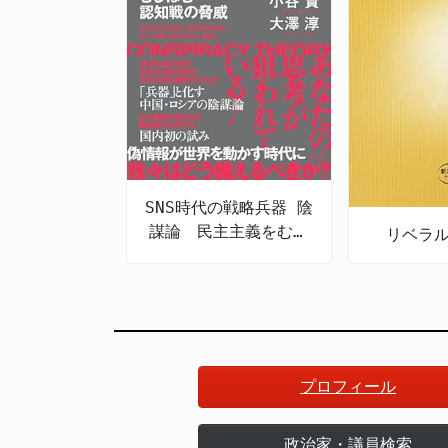
SNS時代の戦略兵器 陰
謀論 民主主義をむし
リベラ
ばむ認知戦の脅威
プロフィール
政治家・議員検索