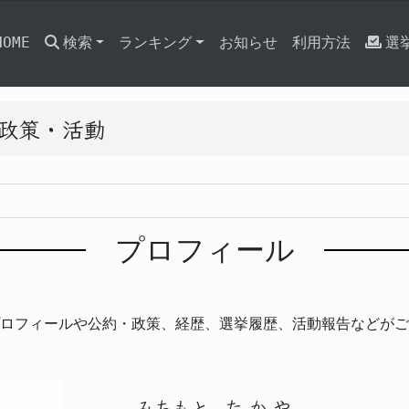
HOME
検索
ランキング
お知らせ
利用方法
選
と政策・活動
プロフィール
ロフィールや公約・政策、経歴、選挙履歴、活動報告などがご
みちもと
たかや