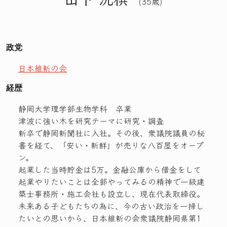
(35歳)
政党
日本維新の会
経歴
静岡大学理学部生物学科 卒業
津波に強い木を研究テーマに研究・調査
新卒で静岡新聞社に入社。その後、衆議院議員の秘
書を経て、「安い・新鮮」が売りな八百屋をオープ
ン。
起業した当時貯金は5万。金融公庫から借金をして
起業やりたいことは全部やってみるの精神で一級建
築士事務所・施工会社も設立し、現在代表取締役。
未来ある子どもたちの為に、今の古い政治を一掃し
たいとの思いから、日本維新の会衆議院静岡県第1