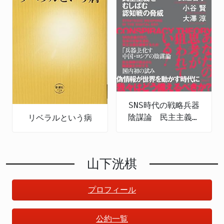
SNS時代の戦略兵器
陰謀論 民主主義を
リベラルという病
むしばむ認知戦の脅
威
山下洸棋
プロフィール
公約一覧