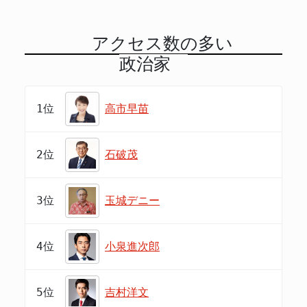
アクセス数の多い
政治家
1位
高市早苗
2位
石破茂
3位
玉城デニー
4位
小泉進次郎
5位
吉村洋文