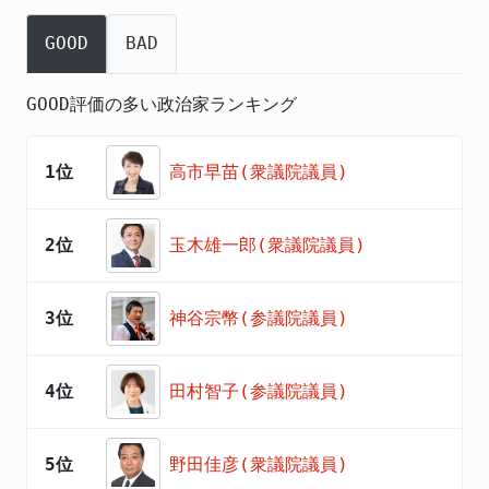
GOOD
BAD
GOOD評価の多い政治家ランキング
1位
高市早苗(衆議院議員)
2位
玉木雄一郎(衆議院議員)
3位
神谷宗幣(参議院議員)
4位
田村智子(参議院議員)
5位
野田佳彦(衆議院議員)