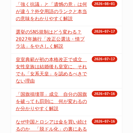
「強く抗議」と「遺憾の意」は何
2026-08-01
が違う？外交用語のランクと本当
の意味をわかりやすく解説
選挙のSNS規制はどう変わる？
2026-07-17
2027年施行「改正公選法・情プ
ラ法」をやさしく解説
皇室典範が初の本格改正で成立
2026-07-17
女性皇族は結婚後も皇室に、それ
でも「女系天皇」を認めるべきで
ない理由
「国旗損壊罪」成立 自分の国旗
2026-07-16
を破っても罰則に 何が変わるの
か分かりやすく解説
なぜ中国とロシアは金を買い続け
2026-07-16
るのか 「脱ドル化」の裏にある