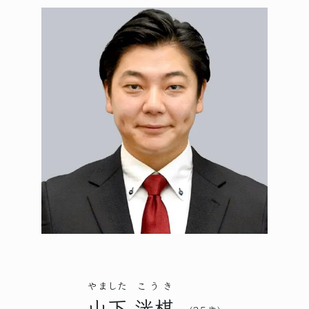
やました
こうき
山下
洸棋