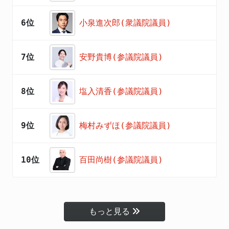
6位
小泉進次郎(衆議院議員)
7位
安野貴博(参議院議員)
8位
塩入清香(参議院議員)
9位
梅村みずほ(参議院議員)
10位
百田尚樹(参議院議員)
もっと見る