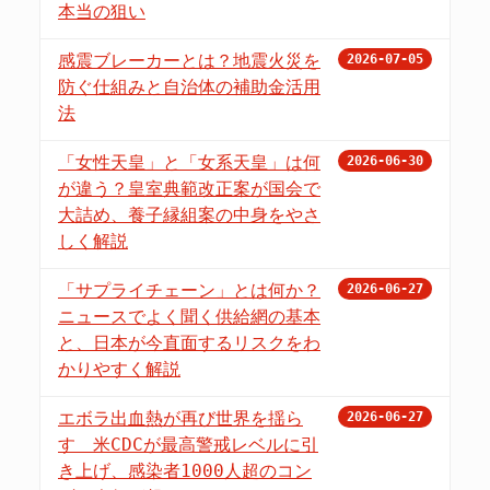
本当の狙い
感震ブレーカーとは？地震火災を
2026-07-05
防ぐ仕組みと自治体の補助金活用
法
「女性天皇」と「女系天皇」は何
2026-06-30
が違う？皇室典範改正案が国会で
大詰め、養子縁組案の中身をやさ
しく解説
「サプライチェーン」とは何か？
2026-06-27
ニュースでよく聞く供給網の基本
と、日本が今直面するリスクをわ
かりやすく解説
エボラ出血熱が再び世界を揺ら
2026-06-27
す 米CDCが最高警戒レベルに引
き上げ、感染者1000人超のコン