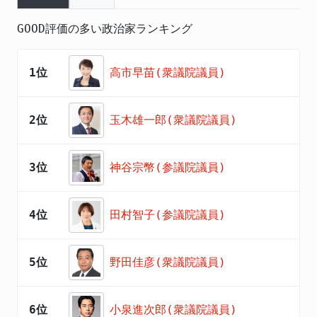
GOOD評価の多い政治家ランキング
1位
高市早苗(衆議院議員)
2位
玉木雄一郎(衆議院議員)
3位
神谷宗幣(参議院議員)
4位
田村智子(参議院議員)
5位
野田佳彦(衆議院議員)
6位
小泉進次郎(衆議院議員)