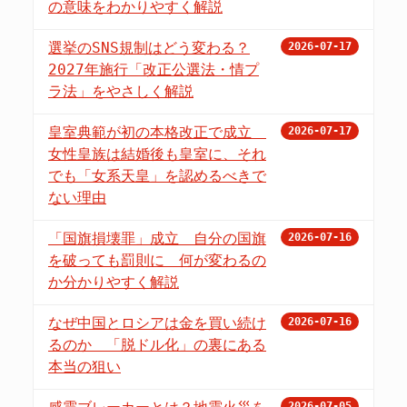
の意味をわかりやすく解説
選挙のSNS規制はどう変わる？
2026-07-17
2027年施行「改正公選法・情プ
ラ法」をやさしく解説
皇室典範が初の本格改正で成立
2026-07-17
女性皇族は結婚後も皇室に、それ
でも「女系天皇」を認めるべきで
ない理由
「国旗損壊罪」成立 自分の国旗
2026-07-16
を破っても罰則に 何が変わるの
か分かりやすく解説
なぜ中国とロシアは金を買い続け
2026-07-16
るのか 「脱ドル化」の裏にある
本当の狙い
2026-07-05