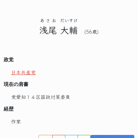
あさお
だいすけ
浅尾
大輔
(56歳)
政党
日本共産党
現在の肩書
党愛知１４区国政対策委員
経歴
作家