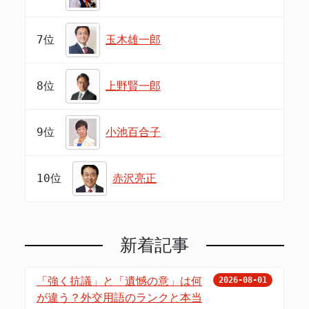
7位
玉木雄一郎
8位
上野賢一郎
9位
小池百合子
10位
赤沢亮正
新着記事
「強く抗議」と「遺憾の意」は何
2026-08-01
が違う？外交用語のランクと本当