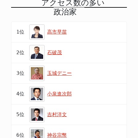
アクセス数の多い
政治家
1位
高市早苗
2位
石破茂
3位
玉城デニー
4位
小泉進次郎
5位
吉村洋文
6位
神谷宗幣