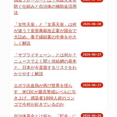
感震ブレーカーとは？地震火災を
防ぐ仕組みと自治体の補助金活用
法
「女性天皇」と「女系天皇」は何
2026-06-30
が違う？皇室典範改正案が国会で
大詰め、養子縁組案の中身をやさ
しく解説
「サプライチェーン」とは何か？
2026-06-27
ニュースでよく聞く供給網の基本
と、日本が今直面するリスクをわ
かりやすく解説
エボラ出血熱が再び世界を揺ら
2026-06-27
す 米CDCが最高警戒レベルに引
き上げ、感染者1000人超のコン
ゴで今何が起きているのか
自治体基金とは何か 「貯金」に
2026-06-26