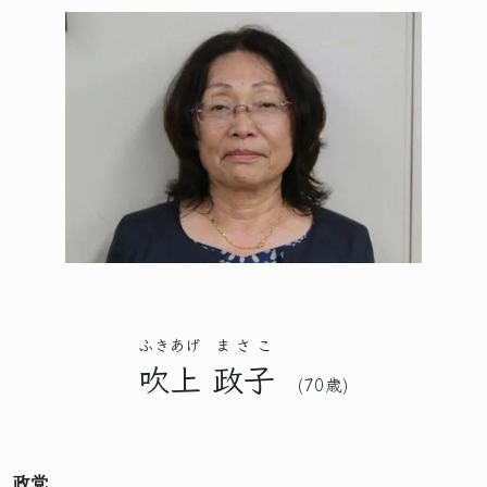
ふきあげ
まさこ
吹上
政子
(70歳)
政党