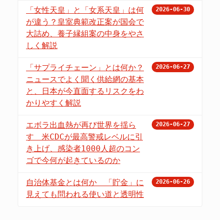
「女性天皇」と「女系天皇」は何
2026-06-30
が違う？皇室典範改正案が国会で
大詰め、養子縁組案の中身をやさ
しく解説
「サプライチェーン」とは何か？
2026-06-27
ニュースでよく聞く供給網の基本
と、日本が今直面するリスクをわ
かりやすく解説
エボラ出血熱が再び世界を揺ら
2026-06-27
す 米CDCが最高警戒レベルに引
き上げ、感染者1000人超のコン
ゴで今何が起きているのか
自治体基金とは何か 「貯金」に
2026-06-26
見えても問われる使い道と透明性