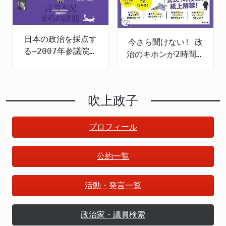
日本の政治を採点す
今さら聞けない! 政
る―2007年参議院選
治のキホンが2時間で
の公約検証
全部頭に入る
吹上政子
プロフィール
公約一覧
活動・発言一覧
政治家・議員検索