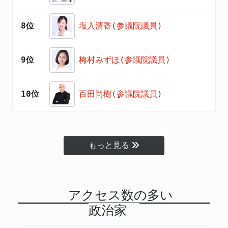
8位
塩入清香(参議院議員)
9位
梅村みずほ(参議院議員)
10位
百田尚樹(参議院議員)
もっと見る
アクセス数の多い
政治家