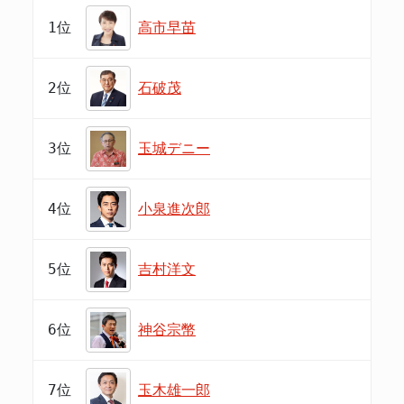
1位
高市早苗
2位
石破茂
3位
玉城デニー
4位
小泉進次郎
5位
吉村洋文
6位
神谷宗幣
7位
玉木雄一郎