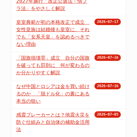
2027年施行「改正公選法・情プ
ラ法」をやさしく解説
皇室典範が初の本格改正で成立
2026-07-17
女性皇族は結婚後も皇室に、それ
でも「女系天皇」を認めるべきで
ない理由
「国旗損壊罪」成立 自分の国旗
2026-07-16
を破っても罰則に 何が変わるの
か分かりやすく解説
なぜ中国とロシアは金を買い続け
2026-07-16
るのか 「脱ドル化」の裏にある
本当の狙い
感震ブレーカーとは？地震火災を
2026-07-05
防ぐ仕組みと自治体の補助金活用
法