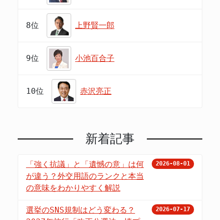
8位
上野賢一郎
9位
小池百合子
10位
赤沢亮正
新着記事
「強く抗議」と「遺憾の意」は何
2026-08-01
が違う？外交用語のランクと本当
の意味をわかりやすく解説
選挙のSNS規制はどう変わる？
2026-07-17