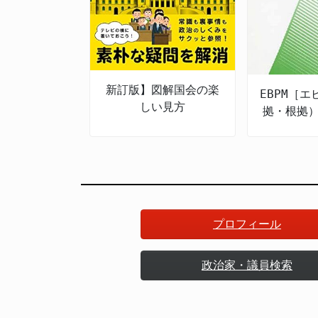
新訂版】図解国会の楽
EBPM［
しい見方
拠・根拠
策立案］
和の新た
プロフィール
政治家・議員検索