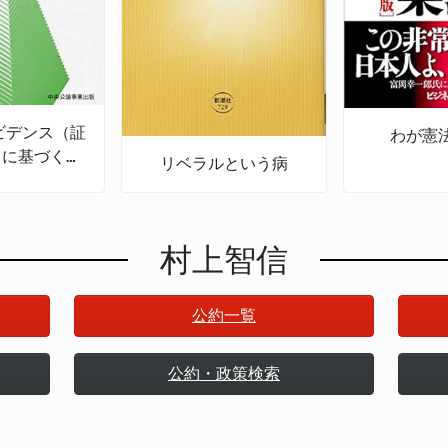
エビデンス（証
わが憲
）に基づく政
リベラルという病
とは何か 令
な政策形成
村上智信
公約一覧
公約・政策検索