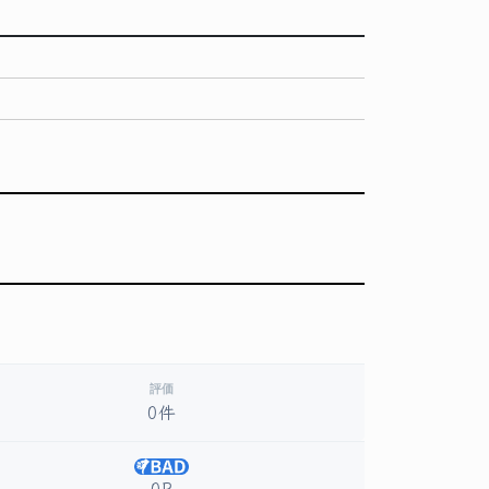
評価
0件
0P