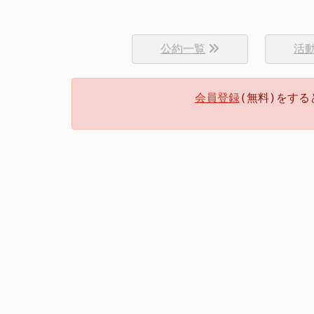
公約一覧
活
会員登録
(無料)をす