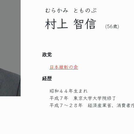
むらかみ
とものぶ
村上
智信
(56歳)
政党
日本維新の会
経歴
昭和４４年生まれ
平成７年 東京大学大学院修了
平成７～２８年 経済産業省、消費者