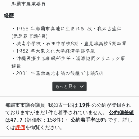
那覇市農業委員
経歴
・1958 年那覇市真地に生まれる 故・我如古盛仁
(元那覇市議4男)
・城南小学校・石田中学校8期・豊見城高校9期卒業
・1982 年大東文化大学経済学部卒業
・沖縄医療生協組織部主任・浦添協同クリニック事
務長
・2001 年嘉数進元市議の後継で市議5期
もっと見る
那覇市市議会議員 我如古一郎は
19件
の公約が登録され
ておりますがまだ1件も着手されていません。
公約偏差値
は47.7
(評価数：158件)・
公約着手率は0%
です。詳し
くは
評価
を御覧ください。