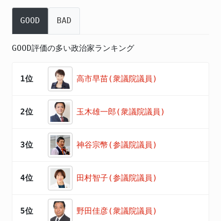
GOOD
BAD
GOOD評価の多い政治家ランキング
1位
高市早苗(衆議院議員)
2位
玉木雄一郎(衆議院議員)
3位
神谷宗幣(参議院議員)
4位
田村智子(参議院議員)
5位
野田佳彦(衆議院議員)