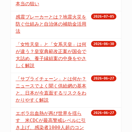
本当の狙い
感震ブレーカーとは？地震火災を
2026-07-05
防ぐ仕組みと自治体の補助金活用
法
「女性天皇」と「女系天皇」は何
2026-06-30
が違う？皇室典範改正案が国会で
大詰め、養子縁組案の中身をやさ
しく解説
「サプライチェーン」とは何か？
2026-06-27
ニュースでよく聞く供給網の基本
と、日本が今直面するリスクをわ
かりやすく解説
エボラ出血熱が再び世界を揺ら
2026-06-27
す 米CDCが最高警戒レベルに引
き上げ、感染者1000人超のコン