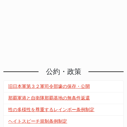
公約・政策
旧日本軍第３２軍司令部壕の保存・公開
那覇軍港と自衛隊那覇基地の無条件返還
性の多様性を尊重するレインボー条例制定
ヘイトスピーチ規制条例制定