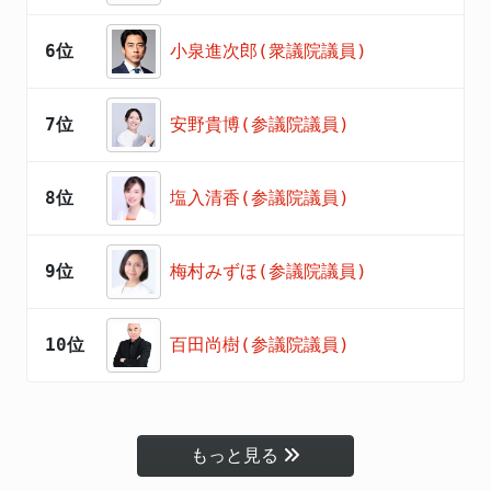
6位
小泉進次郎(衆議院議員)
7位
安野貴博(参議院議員)
8位
塩入清香(参議院議員)
9位
梅村みずほ(参議院議員)
10位
百田尚樹(参議院議員)
もっと見る