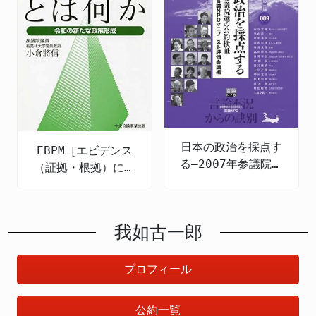
日本の政治を採点す
EBPM［エビデンス
る―2007年参議院選
（証拠・根拠）に基
の公約検証
づく政策立案］とは
何か 令和の新たな
政策形成
我如古一郎
プロフィール
公約一覧