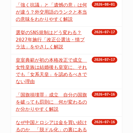
「強く抗議」と「遺憾の意」は何
2026-08-01
が違う？外交用語のランクと本当
の意味をわかりやすく解説
選挙のSNS規制はどう変わる？
2026-07-17
2027年施行「改正公選法・情プ
ラ法」をやさしく解説
皇室典範が初の本格改正で成立
2026-07-17
女性皇族は結婚後も皇室に、それ
でも「女系天皇」を認めるべきで
ない理由
「国旗損壊罪」成立 自分の国旗
2026-07-16
を破っても罰則に 何が変わるの
か分かりやすく解説
なぜ中国とロシアは金を買い続け
2026-07-16
るのか 「脱ドル化」の裏にある