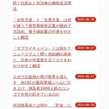
防ぐ仕組みと自治体の補助金活用
法
「女性天皇」と「女系天皇」は何
2026-06-30
が違う？皇室典範改正案が国会で
大詰め、養子縁組案の中身をやさ
しく解説
「サプライチェーン」とは何か？
2026-06-27
ニュースでよく聞く供給網の基本
と、日本が今直面するリスクをわ
かりやすく解説
エボラ出血熱が再び世界を揺ら
2026-06-27
す 米CDCが最高警戒レベルに引
き上げ、感染者1000人超のコン
ゴで今何が起きているのか
自治体基金とは何か 「貯金」に
2026-06-26