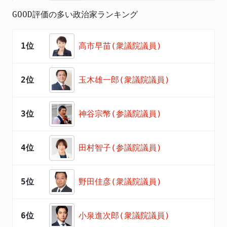
GOOD評価の多い政治家ランキング
1位
高市早苗(衆議院議員)
2位
玉木雄一郎(衆議院議員)
3位
神谷宗幣(参議院議員)
4位
田村智子(参議院議員)
5位
野田佳彦(衆議院議員)
6位
小泉進次郎(衆議院議員)