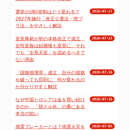
選挙のSNS規制はどう変わる？
2026-07-17
2027年施行「改正公選法・情プ
ラ法」をやさしく解説
皇室典範が初の本格改正で成立
2026-07-17
女性皇族は結婚後も皇室に、それ
でも「女系天皇」を認めるべきで
ない理由
「国旗損壊罪」成立 自分の国旗
2026-07-16
を破っても罰則に 何が変わるの
か分かりやすく解説
なぜ中国とロシアは金を買い続け
2026-07-16
るのか 「脱ドル化」の裏にある
本当の狙い
感震ブレーカーとは？地震火災を
2026-07-05