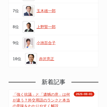
7位
玉木雄一郎
8位
上野賢一郎
9位
小池百合子
10位
赤沢亮正
新着記事
「強く抗議」と「遺憾の意」は何
2026-08-01
が違う？外交用語のランクと本当
の意味をわかりやすく解説