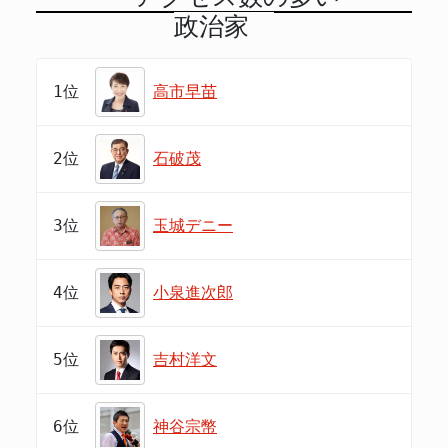
政治家
1位
高市早苗
2位
石破茂
3位
玉城デニー
4位
小泉進次郎
5位
吉村洋文
6位
神谷宗幣