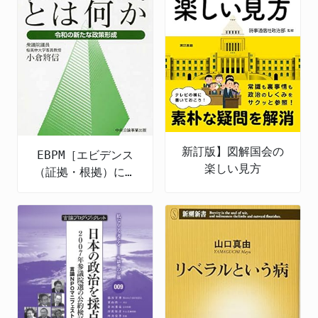
新訂版】図解国会の
EBPM［エビデンス
楽しい見方
（証拠・根拠）に基
づく政策立案］とは
何か 令和の新たな
政策形成