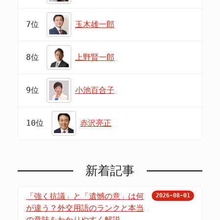
7位
玉木雄一郎
8位
上野賢一郎
9位
小池百合子
10位
赤沢亮正
新着記事
「強く抗議」と「遺憾の意」は何
2026-08-01
が違う？外交用語のランクと本当
の意味をわかりやすく解説