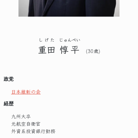
しげた
じゅんぺい
重田
惇平
(30歳)
政党
日本維新の会
経歴
九州大卒
元航空自衛官
外資系投資銀行勤務