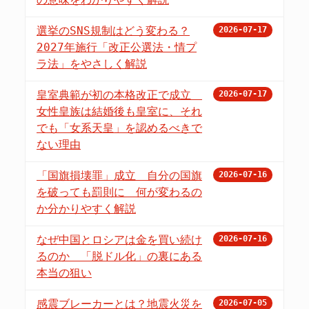
選挙のSNS規制はどう変わる？
2026-07-17
2027年施行「改正公選法・情プ
ラ法」をやさしく解説
皇室典範が初の本格改正で成立
2026-07-17
女性皇族は結婚後も皇室に、それ
でも「女系天皇」を認めるべきで
ない理由
「国旗損壊罪」成立 自分の国旗
2026-07-16
を破っても罰則に 何が変わるの
か分かりやすく解説
なぜ中国とロシアは金を買い続け
2026-07-16
るのか 「脱ドル化」の裏にある
本当の狙い
感震ブレーカーとは？地震火災を
2026-07-05