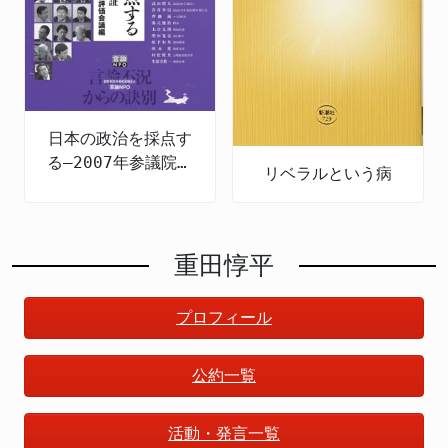
日本の政治を採点す
る―2007年参議院選
リベラルという病
の公約検証
重田惇平
プロフィール
公約一覧
活動・発言一覧