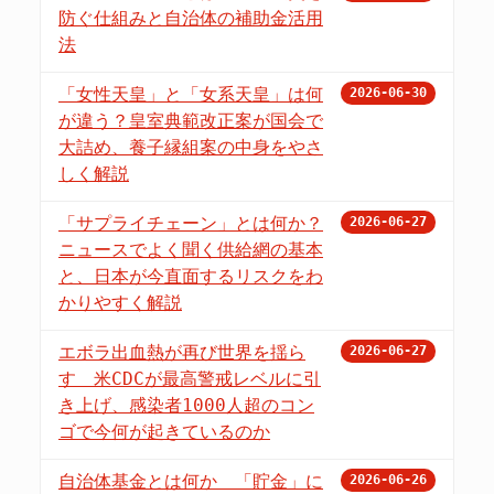
防ぐ仕組みと自治体の補助金活用
法
「女性天皇」と「女系天皇」は何
2026-06-30
が違う？皇室典範改正案が国会で
大詰め、養子縁組案の中身をやさ
しく解説
「サプライチェーン」とは何か？
2026-06-27
ニュースでよく聞く供給網の基本
と、日本が今直面するリスクをわ
かりやすく解説
エボラ出血熱が再び世界を揺ら
2026-06-27
す 米CDCが最高警戒レベルに引
き上げ、感染者1000人超のコン
ゴで今何が起きているのか
自治体基金とは何か 「貯金」に
2026-06-26