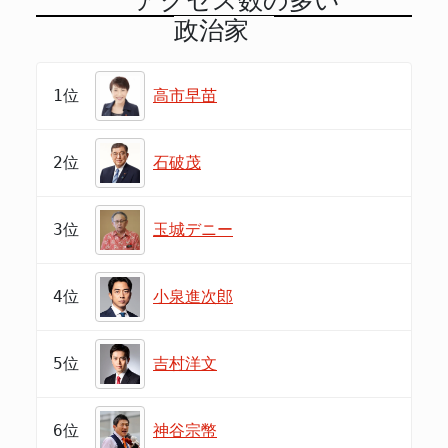
アクセス数の多い
政治家
1位
高市早苗
2位
石破茂
3位
玉城デニー
4位
小泉進次郎
5位
吉村洋文
6位
神谷宗幣