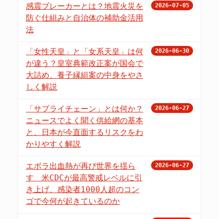
感震ブレーカーとは？地震火災を
2026-07-05
防ぐ仕組みと自治体の補助金活用
法
「女性天皇」と「女系天皇」は何
2026-06-30
が違う？皇室典範改正案が国会で
大詰め、養子縁組案の中身をやさ
しく解説
「サプライチェーン」とは何か？
2026-06-27
ニュースでよく聞く供給網の基本
と、日本が今直面するリスクをわ
かりやすく解説
エボラ出血熱が再び世界を揺ら
2026-06-27
す 米CDCが最高警戒レベルに引
き上げ、感染者1000人超のコン
ゴで今何が起きているのか