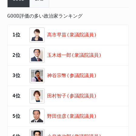
GOOD評価の多い政治家ランキング
1位
高市早苗(衆議院議員)
2位
玉木雄一郎(衆議院議員)
3位
神谷宗幣(参議院議員)
4位
田村智子(参議院議員)
5位
野田佳彦(衆議院議員)