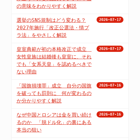
の意味をわかりやすく解説
選挙のSNS規制はどう変わる？
2026-07-17
2027年施行「改正公選法・情プ
ラ法」をやさしく解説
皇室典範が初の本格改正で成立
2026-07-17
女性皇族は結婚後も皇室に、それ
でも「女系天皇」を認めるべきで
ない理由
「国旗損壊罪」成立 自分の国旗
2026-07-16
を破っても罰則に 何が変わるの
か分かりやすく解説
なぜ中国とロシアは金を買い続け
2026-07-16
るのか 「脱ドル化」の裏にある
本当の狙い