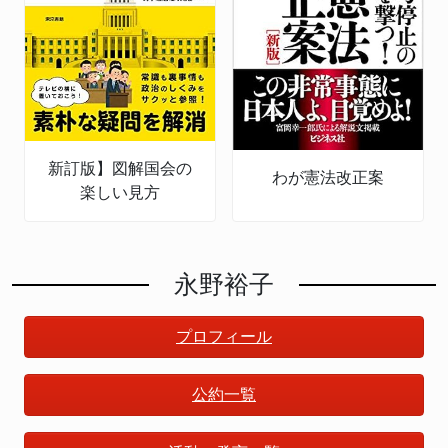
新訂版】図解国会の
わが憲法改正案
楽しい見方
永野裕子
プロフィール
公約一覧