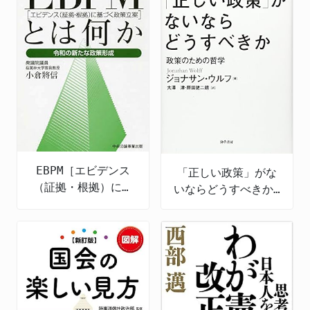
EBPM［エビデンス
「正しい政策」がな
（証拠・根拠）に基
いならどうすべきか:
づく政策立案］とは
政策のための哲学
何か 令和の新たな
政策形成