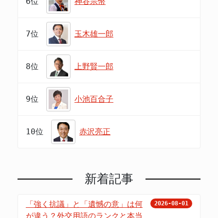
6位
神谷宗幣
7位
玉木雄一郎
8位
上野賢一郎
9位
小池百合子
10位
赤沢亮正
新着記事
「強く抗議」と「遺憾の意」は何
2026-08-01
が違う？外交用語のランクと本当