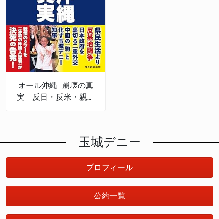
オール沖縄 崩壊の真
実 反日・反米・親中
権力
玉城デニー
プロフィール
公約一覧