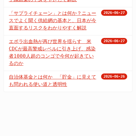
「サプライチェーン」とは何か？ニュー
2026-06-27
スでよく聞く供給網の基本と、日本が今
直面するリスクをわかりやすく解説
エボラ出血熱が再び世界を揺らす 米
2026-06-27
CDCが最高警戒レベルに引き上げ、感染
者1000人超のコンゴで今何が起きてい
るのか
自治体基金とは何か 「貯金」に見えて
2026-06-26
も問われる使い道と透明性