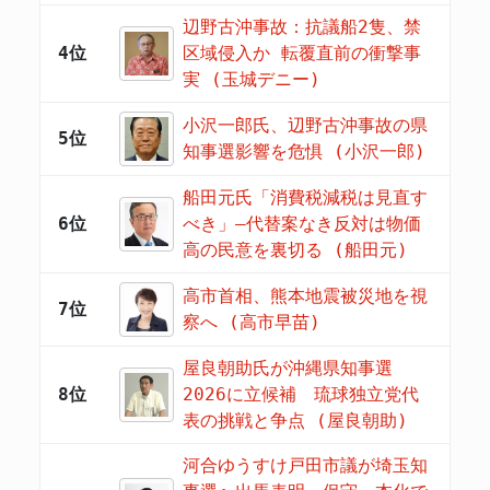
辺野古沖事故：抗議船2隻、禁
4位
区域侵入か 転覆直前の衝撃事
実 (玉城デニー)
小沢一郎氏、辺野古沖事故の県
5位
知事選影響を危惧 (小沢一郎)
船田元氏「消費税減税は見直す
6位
べき」―代替案なき反対は物価
高の民意を裏切る (船田元)
高市首相、熊本地震被災地を視
7位
察へ (高市早苗)
屋良朝助氏が沖縄県知事選
8位
2026に立候補 琉球独立党代
表の挑戦と争点 (屋良朝助)
河合ゆうすけ戸田市議が埼玉知