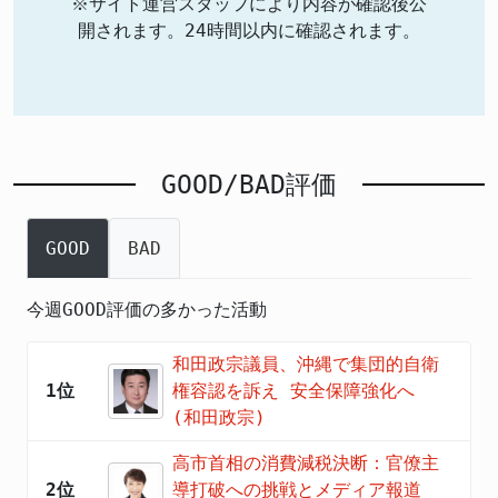
※サイト運営スタッフにより内容が確認後公
開されます。24時間以内に確認されます。
GOOD/BAD評価
GOOD
BAD
今週GOOD評価の多かった活動
和田政宗議員、沖縄で集団的自衛
1位
権容認を訴え 安全保障強化へ
(和田政宗)
高市首相の消費減税決断：官僚主
2位
導打破への挑戦とメディア報道