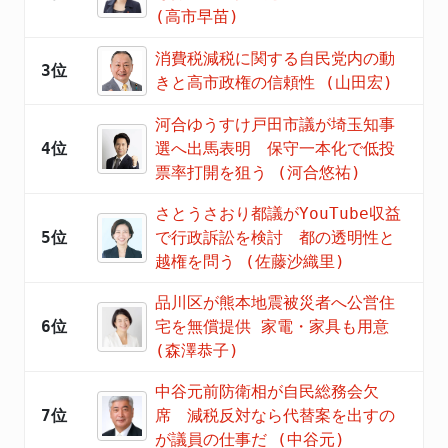
(高市早苗)
消費税減税に関する自民党内の動
3位
きと高市政権の信頼性 (山田宏)
河合ゆうすけ戸田市議が埼玉知事
4位
選へ出馬表明 保守一本化で低投
票率打開を狙う (河合悠祐)
さとうさおり都議がYouTube収益
5位
で行政訴訟を検討 都の透明性と
越権を問う (佐藤沙織里)
品川区が熊本地震被災者へ公営住
6位
宅を無償提供 家電・家具も用意
(森澤恭子)
中谷元前防衛相が自民総務会欠
7位
席 減税反対なら代替案を出すの
が議員の仕事だ (中谷元)