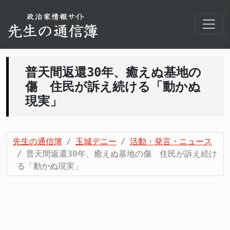
普天間返還30年、癒えぬ基地の
傷 住民が訴え続ける「動かぬ
現実」
先生の通信簿
玉城デニー
活動・発言・ニュース
普天間返還30年、癒えぬ基地の傷 住民が訴え続け
る「動かぬ現実」