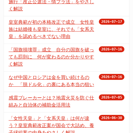
施行「改正公選法・情プラ法」をやさし
く解説
皇室典範が初の本格改正で成立 女性皇
2026-07-17
族は結婚後も皇室に、それでも「女系天
皇」を認めるべきでない理由
「国旗損壊罪」成立 自分の国旗を破っ
2026-07-16
ても罰則に 何が変わるのか分かりやす
く解説
なぜ中国とロシアは金を買い続けるの
2026-07-16
か 「脱ドル化」の裏にある本当の狙い
感震ブレーカーとは？地震火災を防ぐ仕
2026-07-05
組みと自治体の補助金活用法
「女性天皇」と「女系天皇」は何が違
2026-06-30
う？皇室典範改正案が国会で大詰め、養
子縁組案の中身をやさしく解説