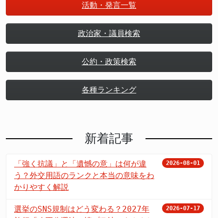
活動・発言一覧
政治家・議員検索
公約・政策検索
各種ランキング
新着記事
「強く抗議」と「遺憾の意」は何が違
2026-08-01
う？外交用語のランクと本当の意味をわ
かりやすく解説
選挙のSNS規制はどう変わる？2027年
2026-07-17