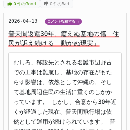
0
件のGood
0
件のBad
2026-04-13
コメント投稿する
▼
普天間返還30年、癒えぬ基地の傷 住
民が訴え続ける「動かぬ現実」
むしろ、移設先とされる名護市辺野古
での工事は難航し、基地の存在がもた
らす影響は、依然として沖縄の、そし
て基地周辺住民の生活に重くのしかか
っています。 しかし、合意から30年近
くが経過した現在、普天間飛行場は依
然として運用が続けられています。 普