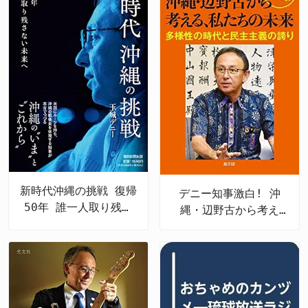
新時代沖縄の挑戦 復帰
デニー知事激白! 沖
50年 誰一人取り残さ
縄・辺野古から考え
ない未来へ
る、私たちの未来