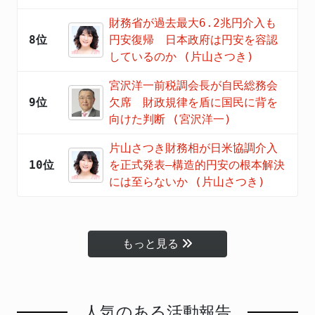
財務省が過去最大6.2兆円介入も
8位
円安復帰 日本政府は円安を容認
しているのか (片山さつき)
宮沢洋一前税調会長が自民総務会
9位
欠席 財政規律を盾に国民に背を
向けた判断 (宮沢洋一)
片山さつき財務相が日米協調介入
10位
を正式発表―構造的円安の根本解決
には至らないか (片山さつき)
もっと見る
人気のある活動報告