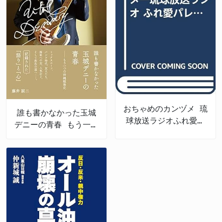
おちゃめのカンヅメ 琉
誰も書かなかった玉城
球放送ラジオふれ愛パ
デニーの青春 もう一つ
レット番外編
の沖縄戦後史