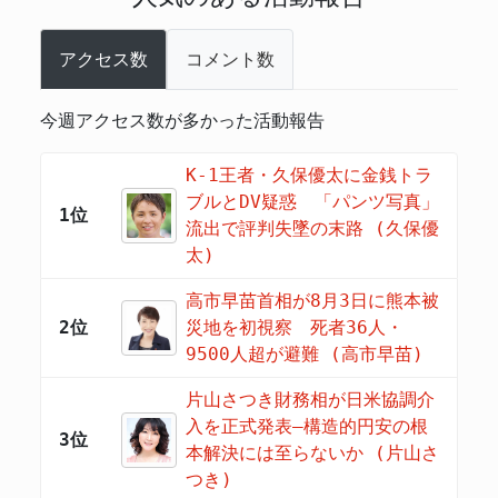
アクセス数
コメント数
今週アクセス数が多かった活動報告
K-1王者・久保優太に金銭トラ
ブルとDV疑惑 「パンツ写真」
1位
流出で評判失墜の末路 (久保優
太)
高市早苗首相が8月3日に熊本被
2位
災地を初視察 死者36人・
9500人超が避難 (高市早苗)
片山さつき財務相が日米協調介
入を正式発表―構造的円安の根
3位
本解決には至らないか (片山さ
つき)