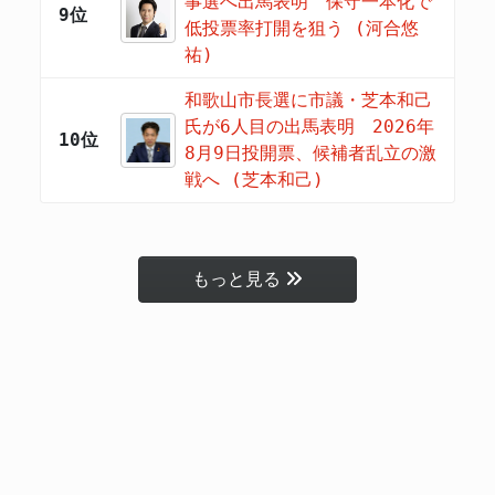
事選へ出馬表明 保守一本化で
9位
低投票率打開を狙う (河合悠
祐)
和歌山市長選に市議・芝本和己
氏が6人目の出馬表明 2026年
10位
8月9日投開票、候補者乱立の激
戦へ (芝本和己)
もっと見る