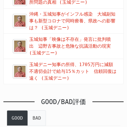
所問題の真相 (玉城デニー)
沖縄・玉城知事がインフル感染 大城副知
事も新型コロナで同時療養、県政への影響
は？ (玉城デニー)
玉城知事「映像は不存在」発言に批判噴
出 辺野古事故と危険な抗議活動の現実
(玉城デニー)
玉城デニー知事の所得、1705万円に減額
不適切会計で給与15％カット 信頼回復は
遠く (玉城デニー)
GOOD/BAD評価
GOOD
BAD