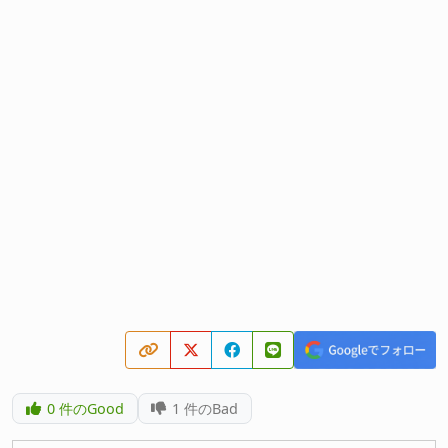
0
件のGood
1
件のBad