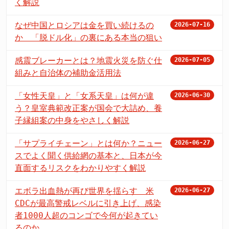
く解説
なぜ中国とロシアは金を買い続けるの
2026-07-16
か 「脱ドル化」の裏にある本当の狙い
感震ブレーカーとは？地震火災を防ぐ仕
2026-07-05
組みと自治体の補助金活用法
「女性天皇」と「女系天皇」は何が違
2026-06-30
う？皇室典範改正案が国会で大詰め、養
子縁組案の中身をやさしく解説
「サプライチェーン」とは何か？ニュー
2026-06-27
スでよく聞く供給網の基本と、日本が今
直面するリスクをわかりやすく解説
エボラ出血熱が再び世界を揺らす 米
2026-06-27
CDCが最高警戒レベルに引き上げ、感染
者1000人超のコンゴで今何が起きてい
るのか