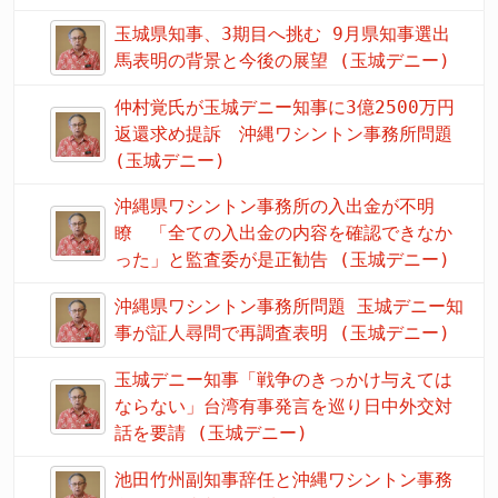
玉城県知事、3期目へ挑む 9月県知事選出
馬表明の背景と今後の展望 (玉城デニー)
仲村覚氏が玉城デニー知事に3億2500万円
返還求め提訴 沖縄ワシントン事務所問題
(玉城デニー)
沖縄県ワシントン事務所の入出金が不明
瞭 「全ての入出金の内容を確認できなか
った」と監査委が是正勧告 (玉城デニー)
沖縄県ワシントン事務所問題 玉城デニー知
事が証人尋問で再調査表明 (玉城デニー)
玉城デニー知事「戦争のきっかけ与えては
ならない」台湾有事発言を巡り日中外交対
話を要請 (玉城デニー)
池田竹州副知事辞任と沖縄ワシントン事務