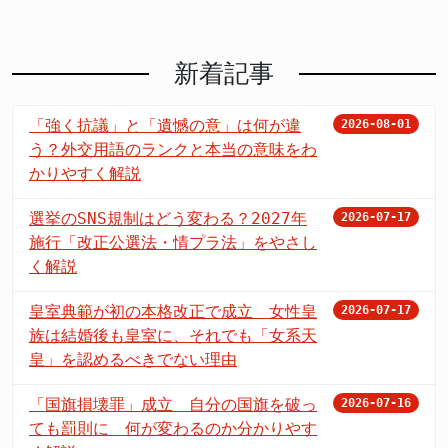
新着記事
「強く抗議」と「遺憾の意」は何が違
2026-08-01
う？外交用語のランクと本当の意味をわ
かりやすく解説
選挙のSNS規制はどう変わる？2027年
2026-07-17
施行「改正公選法・情プラ法」をやさし
く解説
皇室典範が初の本格改正で成立 女性皇
2026-07-17
族は結婚後も皇室に、それでも「女系天
皇」を認めるべきでない理由
「国旗損壊罪」成立 自分の国旗を破っ
2026-07-16
ても罰則に 何が変わるのか分かりやす