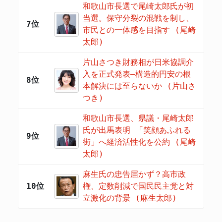
和歌山市長選で尾崎太郎氏が初
当選。保守分裂の混戦を制し、
7位
市民との一体感を目指す (尾崎
太郎)
片山さつき財務相が日米協調介
入を正式発表―構造的円安の根
8位
本解決には至らないか (片山さ
つき)
和歌山市長選、県議・尾崎太郎
氏が出馬表明 「笑顔あふれる
9位
街」へ経済活性化を公約 (尾崎
太郎)
麻生氏の忠告届かず？高市政
10位
権、定数削減で国民民主党と対
立激化の背景 (麻生太郎)