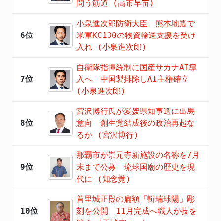
問う筋道 (高市早苗)
小泉進次郎防衛大臣 熊本地震で
6位
米軍KC130の物資輸送支援を受け
入れ (小泉進次郎)
自衛隊指揮統制に国産サカナAI導
7位
入へ 中国製排除しAI主権確立
(小泉進次郎)
宮沢博行氏が愛媛県知事選に出馬
8位
意向 創生党結成後の政治再起な
るか (宮沢博行)
那覇市が崇元寺新施設の名称を7月
9位
末まで公募 琉球国廟の歴史を現
代に (知念覚)
首里城正殿の扁額「輯瑞球陽」彫
10位
刻を公開 11月完成へ職人が技を