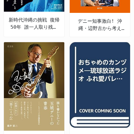
新時代沖縄の挑戦 復帰
デニー知事激白! 沖
50年 誰一人取り残さ
縄・辺野古から考え
ない未来へ
る、私たちの未来