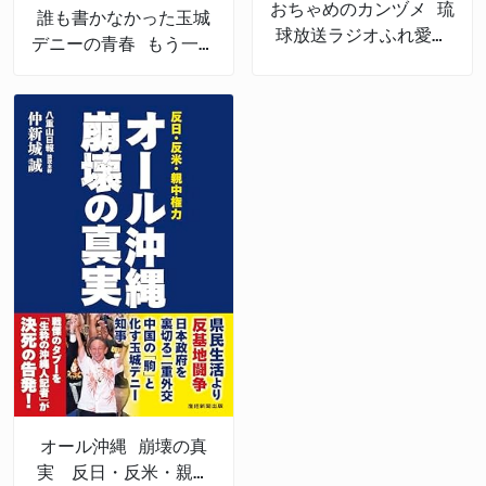
おちゃめのカンヅメ 琉
誰も書かなかった玉城
球放送ラジオふれ愛パ
デニーの青春 もう一つ
レット番外編
の沖縄戦後史
オール沖縄 崩壊の真
実 反日・反米・親中