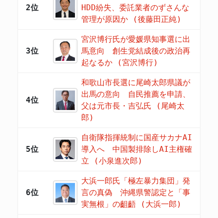
2位
HDD紛失、委託業者のずさんな
管理が原因か (後藤田正純)
宮沢博行氏が愛媛県知事選に出
3位
馬意向 創生党結成後の政治再
起なるか (宮沢博行)
和歌山市長選に尾崎太郎県議が
出馬の意向 自民推薦を申請、
4位
父は元市長・吉弘氏 (尾崎太
郎)
自衛隊指揮統制に国産サカナAI
5位
導入へ 中国製排除しAI主権確
立 (小泉進次郎)
大浜一郎氏「極左暴力集団」発
6位
言の真偽 沖縄県警認定と「事
実無根」の齟齬 (大浜一郎)