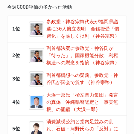
今週GOOD評価の多かった活動
参政党・神谷宗幣代表が福岡県議
1位
選に30人擁立表明 金銭授受「慣
習化」を厳しく批判 (神谷宗幣)
副首都法案に参政党・神谷氏が
2位
「待った」。国家機能分散、利権
構造への懸念を指摘 (神谷宗幣)
副首都構想への疑義、参政党・神
3位
谷氏が国会で質す (神谷宗幣)
大浜一郎氏「極左暴力集団」発言
4位
の真偽 沖縄県警認定と「事実無
根」の齟齬 (大浜一郎)
消費減税公約と党内足並みの乱
5位
れ、石破・河野氏らの「反対」に