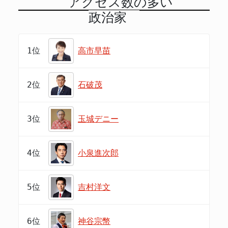
アクセス数の多い
政治家
1位
高市早苗
2位
石破茂
3位
玉城デニー
4位
小泉進次郎
5位
吉村洋文
6位
神谷宗幣