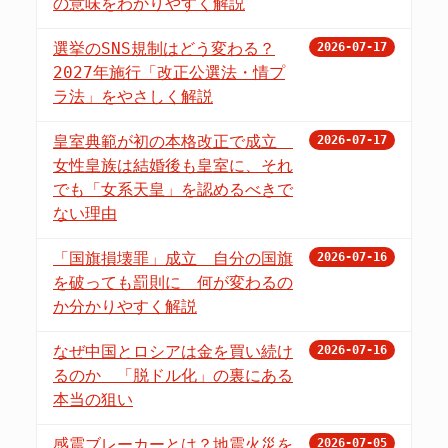
の意味をわかりやすく解説
選挙のSNS規制はどう変わる？
2026-07-17
2027年施行「改正公選法・情プ
ラ法」をやさしく解説
皇室典範が初の本格改正で成立
2026-07-17
女性皇族は結婚後も皇室に、それ
でも「女系天皇」を認めるべきで
ない理由
「国旗損壊罪」成立 自分の国旗
2026-07-16
を破っても罰則に 何が変わるの
か分かりやすく解説
なぜ中国とロシアは金を買い続け
2026-07-16
るのか 「脱ドル化」の裏にある
本当の狙い
感震ブレーカーとは？地震火災を
2026-07-05