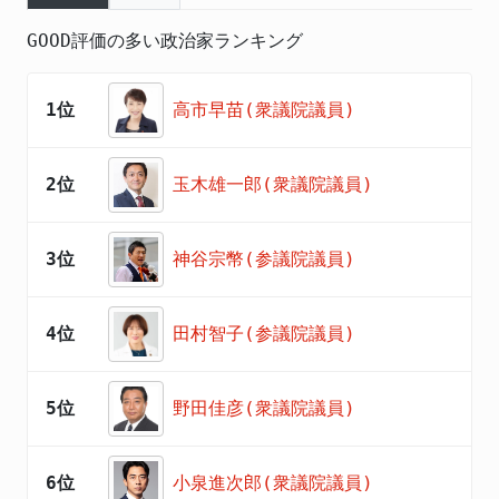
GOOD評価の多い政治家ランキング
1位
高市早苗(衆議院議員)
2位
玉木雄一郎(衆議院議員)
3位
神谷宗幣(参議院議員)
4位
田村智子(参議院議員)
5位
野田佳彦(衆議院議員)
6位
小泉進次郎(衆議院議員)