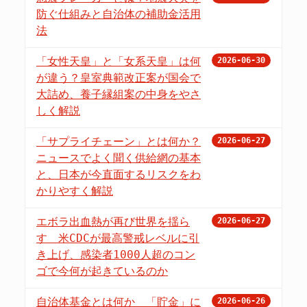
防ぐ仕組みと自治体の補助金活用
法
「女性天皇」と「女系天皇」は何
2026-06-30
が違う？皇室典範改正案が国会で
大詰め、養子縁組案の中身をやさ
しく解説
「サプライチェーン」とは何か？
2026-06-27
ニュースでよく聞く供給網の基本
と、日本が今直面するリスクをわ
かりやすく解説
エボラ出血熱が再び世界を揺ら
2026-06-27
す 米CDCが最高警戒レベルに引
き上げ、感染者1000人超のコン
ゴで今何が起きているのか
自治体基金とは何か 「貯金」に
2026-06-26