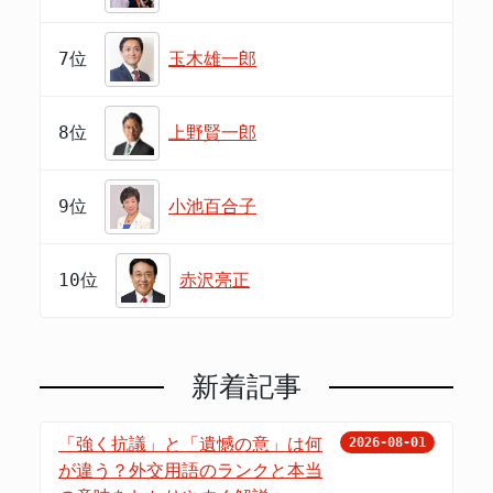
7位
玉木雄一郎
8位
上野賢一郎
9位
小池百合子
10位
赤沢亮正
新着記事
「強く抗議」と「遺憾の意」は何
2026-08-01
が違う？外交用語のランクと本当