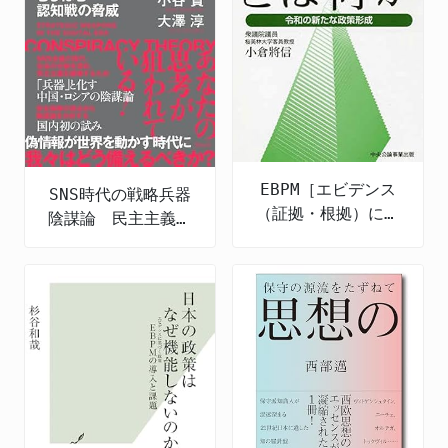
EBPM［エビデンス
SNS時代の戦略兵器
（証拠・根拠）に基
陰謀論 民主主義を
づく政策立案］とは
むしばむ認知戦の脅
何か 令和の新たな
威
政策形成