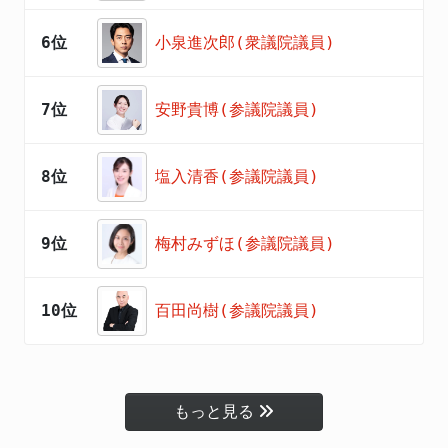
6位
小泉進次郎(衆議院議員)
7位
安野貴博(参議院議員)
8位
塩入清香(参議院議員)
9位
梅村みずほ(参議院議員)
10位
百田尚樹(参議院議員)
もっと見る