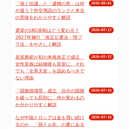
「強く抗議」と「遺憾の意」は何
2026-08-01
が違う？外交用語のランクと本当
の意味をわかりやすく解説
選挙のSNS規制はどう変わる？
2026-07-17
2027年施行「改正公選法・情プ
ラ法」をやさしく解説
皇室典範が初の本格改正で成立
2026-07-17
女性皇族は結婚後も皇室に、それ
でも「女系天皇」を認めるべきで
ない理由
「国旗損壊罪」成立 自分の国旗
2026-07-16
を破っても罰則に 何が変わるの
か分かりやすく解説
なぜ中国とロシアは金を買い続け
2026-07-16
るのか 「脱ドル化」の裏にある