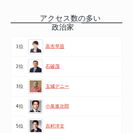
アクセス数の多い
政治家
1位
高市早苗
2位
石破茂
3位
玉城デニー
4位
小泉進次郎
5位
吉村洋文