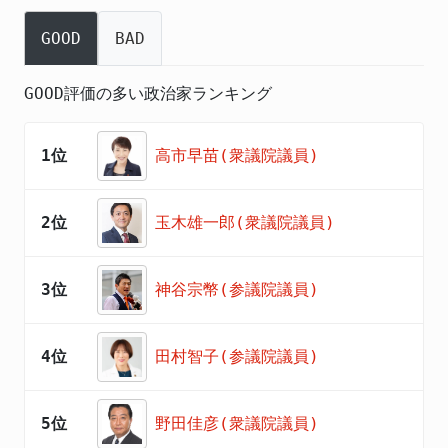
GOOD
BAD
GOOD評価の多い政治家ランキング
1位
高市早苗(衆議院議員)
2位
玉木雄一郎(衆議院議員)
3位
神谷宗幣(参議院議員)
4位
田村智子(参議院議員)
5位
野田佳彦(衆議院議員)