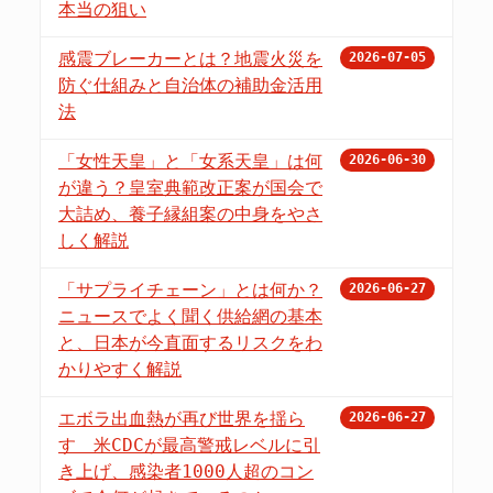
本当の狙い
感震ブレーカーとは？地震火災を
2026-07-05
防ぐ仕組みと自治体の補助金活用
法
「女性天皇」と「女系天皇」は何
2026-06-30
が違う？皇室典範改正案が国会で
大詰め、養子縁組案の中身をやさ
しく解説
「サプライチェーン」とは何か？
2026-06-27
ニュースでよく聞く供給網の基本
と、日本が今直面するリスクをわ
かりやすく解説
エボラ出血熱が再び世界を揺ら
2026-06-27
す 米CDCが最高警戒レベルに引
き上げ、感染者1000人超のコン