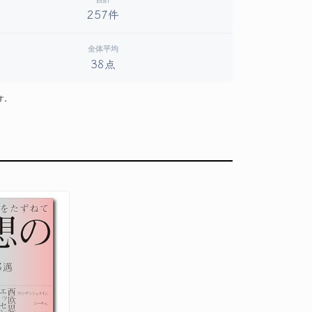
257件
全体平均
38点
す。