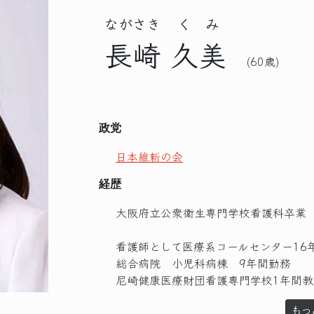
ながさき
くみ
長崎
久美
(60歳)
政党
日本維新の会
経歴
大阪府立公衆衛生専門学校看護科卒業
看護師として医療系コールセンター16
総合病院 小児科病棟 9年間勤務
尼崎健康医療財団看護専門学校1年間教
もっ