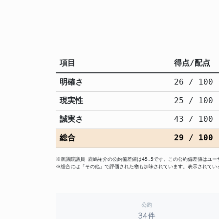
項目
得点/配点
明確さ
26 / 100
現実性
25 / 100
誠実さ
43 / 100
総合
29 / 100
※衆議院議員 鹿嶋祐介の公約偏差値は45.5です。この公約偏差値はユ
※総合には「その他」で評価された物も加味されています。表示されてい
公約
34件