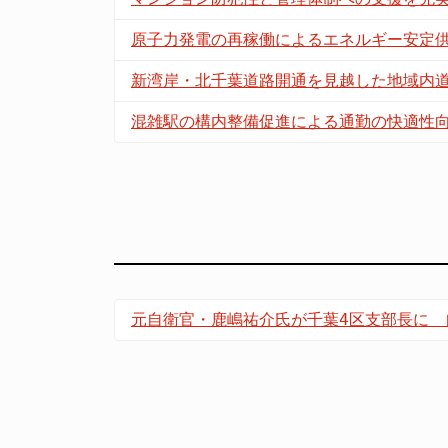
原子力発電の再稼働によるエネルギー安定
新湾岸・北千葉道路開通を見越した地域内
混雑駅の構内整備促進による通勤の快適性
元自衛官・鹿嶋祐介氏が千葉4区支部長に 