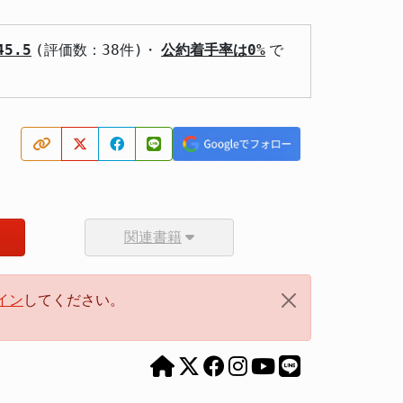
5.5
(評価数：38件)・
公約着手率は0%
で
関連書籍
イン
してください。