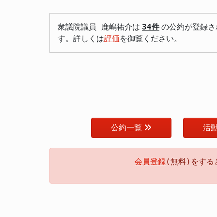
衆議院議員 鹿嶋祐介は
34件
の公約が登録さ
す。詳しくは
評価
を御覧ください。
公約一覧
活
会員登録
(無料)をす