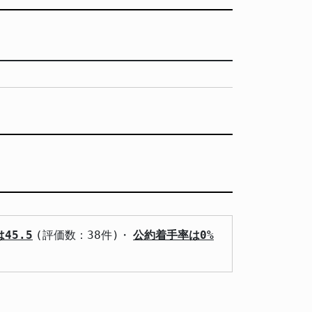
45.5
(評価数：38件)・
公約着手率は0%