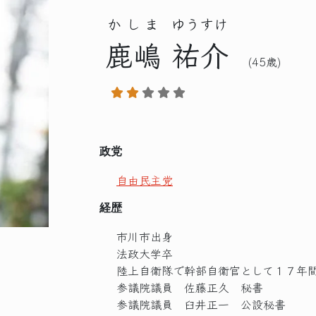
かしま
ゆうすけ
鹿嶋
祐介
(45歳)
政党
自由民主党
経歴
市川市出身
法政大学卒
陸上自衛隊で幹部自衛官として１７
参議院議員 佐藤正久 秘書
参議院議員 臼井正一 公設秘書