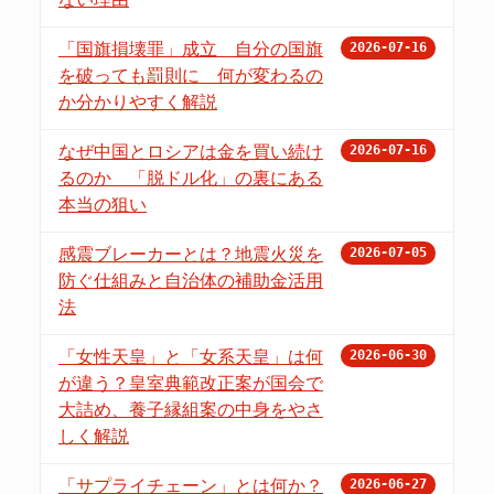
「国旗損壊罪」成立 自分の国旗
2026-07-16
を破っても罰則に 何が変わるの
か分かりやすく解説
なぜ中国とロシアは金を買い続け
2026-07-16
るのか 「脱ドル化」の裏にある
本当の狙い
感震ブレーカーとは？地震火災を
2026-07-05
防ぐ仕組みと自治体の補助金活用
法
「女性天皇」と「女系天皇」は何
2026-06-30
が違う？皇室典範改正案が国会で
大詰め、養子縁組案の中身をやさ
しく解説
「サプライチェーン」とは何か？
2026-06-27