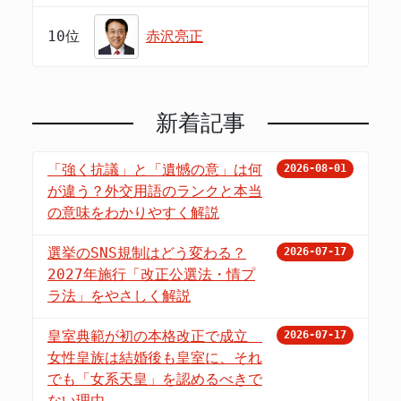
10位
赤沢亮正
新着記事
「強く抗議」と「遺憾の意」は何
2026-08-01
が違う？外交用語のランクと本当
の意味をわかりやすく解説
選挙のSNS規制はどう変わる？
2026-07-17
2027年施行「改正公選法・情プ
ラ法」をやさしく解説
皇室典範が初の本格改正で成立
2026-07-17
女性皇族は結婚後も皇室に、それ
でも「女系天皇」を認めるべきで
ない理由