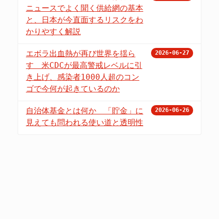
ニュースでよく聞く供給網の基本
と、日本が今直面するリスクをわ
かりやすく解説
エボラ出血熱が再び世界を揺ら
2026-06-27
す 米CDCが最高警戒レベルに引
き上げ、感染者1000人超のコン
ゴで今何が起きているのか
自治体基金とは何か 「貯金」に
2026-06-26
見えても問われる使い道と透明性