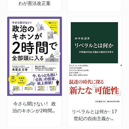
わが憲法改正案
今さら聞けない! 政
治のキホンが2時間で
リベラルとは何か-17
全部頭に入る
世紀の自由主義から
現代日本まで