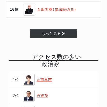
10位
百田尚樹(参議院議員)
もっと見る
アクセス数の多い
政治家
1位
高市早苗
2位
石破茂