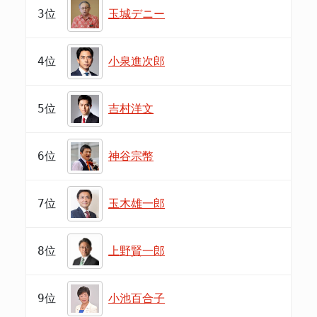
3位
玉城デニー
4位
小泉進次郎
5位
吉村洋文
6位
神谷宗幣
7位
玉木雄一郎
8位
上野賢一郎
9位
小池百合子