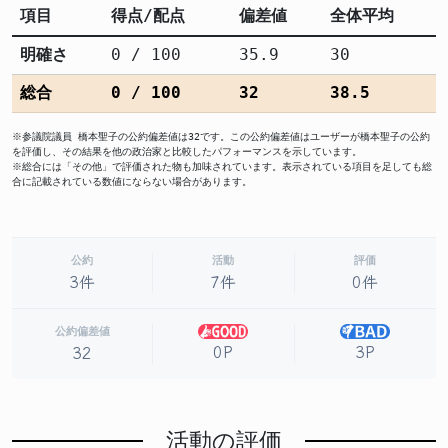
項目
得点/配点
偏差値
全体平均
明確さ
0 / 100
35.9
30
総合
0 / 100
32
38.5
※参議院議員 橋本聖子の公約偏差値は32です。この公約偏差値はユーザーが橋本聖子の公約
を評価し、その結果を他の政治家と比較したパフォーマンスを示しています。
※総合には「その他」で評価された物も加味されています。表示されている項目を足しても総
合に記載されている数値にならない場合があります。
公約
活動
評価
3件
7件
0件
公約偏差値
0P
3P
32
活動の評価