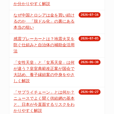
か分かりやすく解説
なぜ中国とロシアは金を買い続け
2026-07-16
るのか 「脱ドル化」の裏にある
本当の狙い
感震ブレーカーとは？地震火災を
2026-07-05
防ぐ仕組みと自治体の補助金活用
法
「女性天皇」と「女系天皇」は何
2026-06-30
が違う？皇室典範改正案が国会で
大詰め、養子縁組案の中身をやさ
しく解説
「サプライチェーン」とは何か？
2026-06-27
ニュースでよく聞く供給網の基本
と、日本が今直面するリスクをわ
かりやすく解説