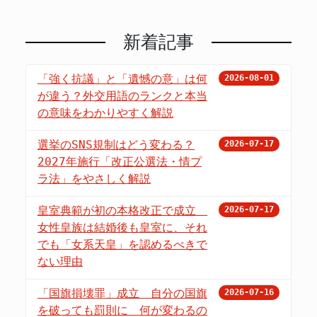
新着記事
「強く抗議」と「遺憾の意」は何
2026-08-01
が違う？外交用語のランクと本当
の意味をわかりやすく解説
選挙のSNS規制はどう変わる？
2026-07-17
2027年施行「改正公選法・情プ
ラ法」をやさしく解説
皇室典範が初の本格改正で成立
2026-07-17
女性皇族は結婚後も皇室に、それ
でも「女系天皇」を認めるべきで
ない理由
「国旗損壊罪」成立 自分の国旗
2026-07-16
を破っても罰則に 何が変わるの