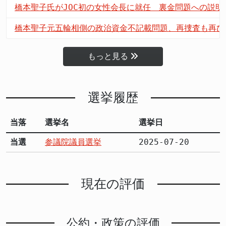
橋本聖子氏がJOC初の女性会長に就任 裏金問題への説
橋本聖子元五輪相側の政治資金不記載問題、再捜査も再び
もっと見る
選挙履歴
当落
選挙名
選挙日
当選
参議院議員選挙
2025-07-20
現在の評価
公約・政策の評価