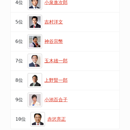
4位
小泉進次郎
5位
吉村洋文
6位
神谷宗幣
7位
玉木雄一郎
8位
上野賢一郎
9位
小池百合子
10位
赤沢亮正