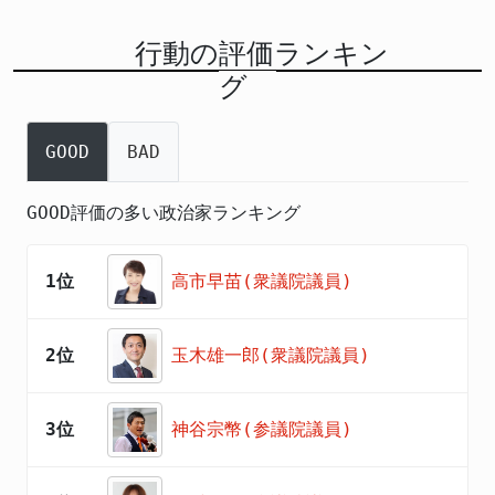
行動の評価ランキン
グ
GOOD
BAD
GOOD評価の多い政治家ランキング
1位
高市早苗(衆議院議員)
2位
玉木雄一郎(衆議院議員)
3位
神谷宗幣(参議院議員)