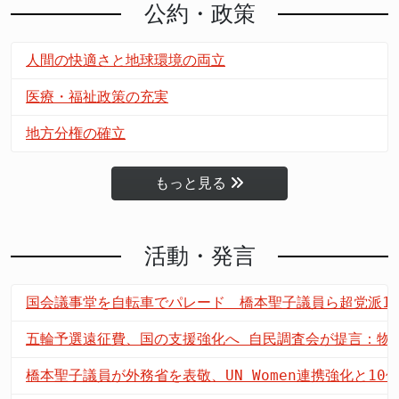
公約・政策
人間の快適さと地球環境の両立
医療・福祉政策の充実
地方分権の確立
もっと見る
活動・発言
国会議事堂を自転車でパレード 橋本聖子議員ら超党派10
五輪予選遠征費、国の支援強化へ 自民調査会が提言：物
橋本聖子議員が外務省を表敬、UN Women連携強化と1