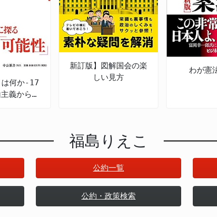
新訂版】図解国会の楽
わが憲
しい見方
は何か-17
由主義から現
本まで
福島りえこ
公約一覧
公約・政策検索