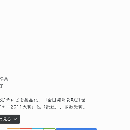
卒業
了
3Dテレビを製品化、「全国発明表彰21世
ヤー2011大賞」他（後述）、多数受賞。
と見る