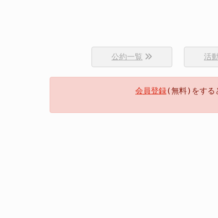
公約一覧
活
会員登録
(無料)をす