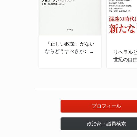
「正しい政策」がない
ならどうすべきか: 政
リベラルと
策のための哲学
世紀の自
代日
プロフィール
政治家・議員検索