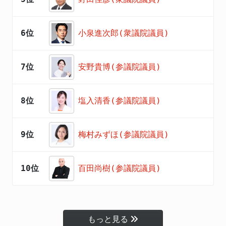
6位
小泉進次郎(衆議院議員)
7位
安野貴博(参議院議員)
8位
塩入清香(参議院議員)
9位
梅村みずほ(参議院議員)
10位
百田尚樹(参議院議員)
もっと見る