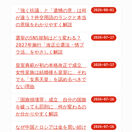
「強く抗議」と「遺憾の意」は何
2026-08-01
が違う？外交用語のランクと本当
の意味をわかりやすく解説
選挙のSNS規制はどう変わる？
2026-07-17
2027年施行「改正公選法・情プ
ラ法」をやさしく解説
皇室典範が初の本格改正で成立
2026-07-17
女性皇族は結婚後も皇室に、それ
でも「女系天皇」を認めるべきで
ない理由
「国旗損壊罪」成立 自分の国旗
2026-07-16
を破っても罰則に 何が変わるの
か分かりやすく解説
なぜ中国とロシアは金を買い続け
2026-07-16