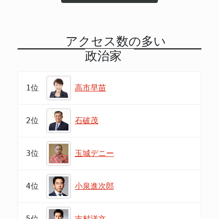
アクセス数の多い
政治家
1位
高市早苗
2位
石破茂
3位
玉城デニー
4位
小泉進次郎
5位
吉村洋文