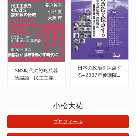
日本の政治を採点す
SNS時代の戦略兵器
る―2007年参議院選
陰謀論 民主主義を
の公約検証
むしばむ認知戦の脅
威
小松大祐
プロフィール