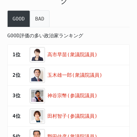
グ
GOOD
BAD
GOOD評価の多い政治家ランキング
1位
高市早苗(衆議院議員)
2位
玉木雄一郎(衆議院議員)
3位
神谷宗幣(参議院議員)
4位
田村智子(参議院議員)
5位
野田佳彦(衆議院議員)