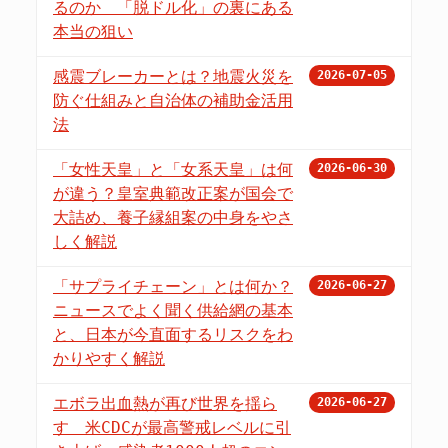
るのか 「脱ドル化」の裏にある
本当の狙い
感震ブレーカーとは？地震火災を
2026-07-05
防ぐ仕組みと自治体の補助金活用
法
「女性天皇」と「女系天皇」は何
2026-06-30
が違う？皇室典範改正案が国会で
大詰め、養子縁組案の中身をやさ
しく解説
「サプライチェーン」とは何か？
2026-06-27
ニュースでよく聞く供給網の基本
と、日本が今直面するリスクをわ
かりやすく解説
エボラ出血熱が再び世界を揺ら
2026-06-27
す 米CDCが最高警戒レベルに引