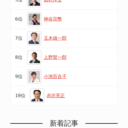
6位
神谷宗幣
7位
玉木雄一郎
8位
上野賢一郎
9位
小池百合子
10位
赤沢亮正
新着記事