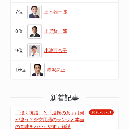
7位
玉木雄一郎
8位
上野賢一郎
9位
小池百合子
10位
赤沢亮正
新着記事
「強く抗議」と「遺憾の意」は何
2026-08-01
が違う？外交用語のランクと本当
の意味をわかりやすく解説