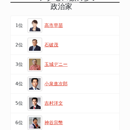
政治家
1位
高市早苗
2位
石破茂
3位
玉城デニー
4位
小泉進次郎
5位
吉村洋文
6位
神谷宗幣