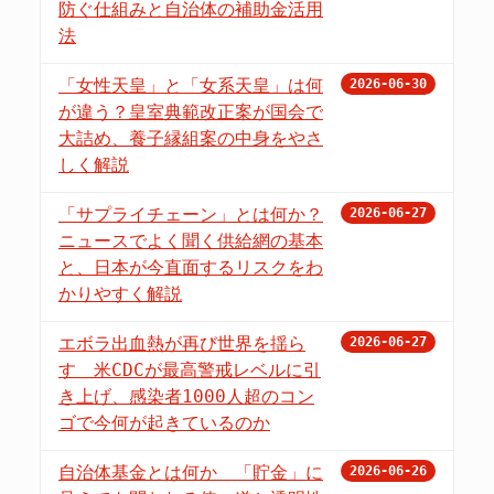
防ぐ仕組みと自治体の補助金活用
法
「女性天皇」と「女系天皇」は何
2026-06-30
が違う？皇室典範改正案が国会で
大詰め、養子縁組案の中身をやさ
しく解説
「サプライチェーン」とは何か？
2026-06-27
ニュースでよく聞く供給網の基本
と、日本が今直面するリスクをわ
かりやすく解説
エボラ出血熱が再び世界を揺ら
2026-06-27
す 米CDCが最高警戒レベルに引
き上げ、感染者1000人超のコン
ゴで今何が起きているのか
自治体基金とは何か 「貯金」に
2026-06-26