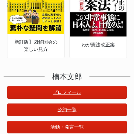
新訂版】図解国会の
わが憲法改正案
楽しい見方
楠本文郎
プロフィール
公約一覧
活動・発言一覧