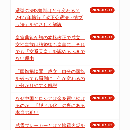
選挙のSNS規制はどう変わる？
2026-07-17
2027年施行「改正公選法・情プ
ラ法」をやさしく解説
皇室典範が初の本格改正で成立
2026-07-17
女性皇族は結婚後も皇室に、それ
でも「女系天皇」を認めるべきで
ない理由
「国旗損壊罪」成立 自分の国旗
2026-07-16
を破っても罰則に 何が変わるの
か分かりやすく解説
なぜ中国とロシアは金を買い続け
2026-07-16
るのか 「脱ドル化」の裏にある
本当の狙い
感震ブレーカーとは？地震火災を
2026-07-05