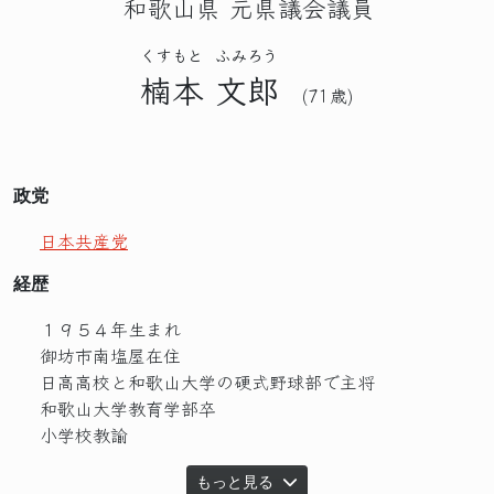
和歌山県 元県議会議員
くすもと
ふみろう
楠本
文郎
(71歳)
政党
日本共産党
経歴
１９５４年生まれ
御坊市南塩屋在住
日高高校と和歌山大学の硬式野球部で主将
和歌山大学教育学部卒
小学校教諭
もっと見る