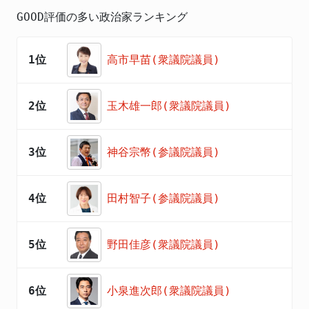
GOOD評価の多い政治家ランキング
1位
高市早苗(衆議院議員)
2位
玉木雄一郎(衆議院議員)
3位
神谷宗幣(参議院議員)
4位
田村智子(参議院議員)
5位
野田佳彦(衆議院議員)
6位
小泉進次郎(衆議院議員)