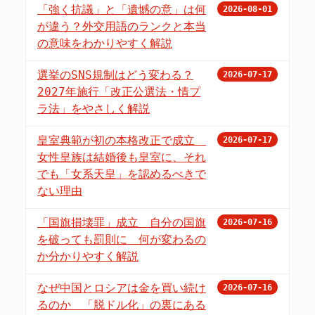
「強く抗議」と「遺憾の意」は何
2026-08-01
が違う？外交用語のランクと本当
の意味をわかりやすく解説
選挙のSNS規制はどう変わる？
2026-07-17
2027年施行「改正公選法・情プ
ラ法」をやさしく解説
皇室典範が初の本格改正で成立
2026-07-17
女性皇族は結婚後も皇室に、それ
でも「女系天皇」を認めるべきで
ない理由
「国旗損壊罪」成立 自分の国旗
2026-07-16
を破っても罰則に 何が変わるの
か分かりやすく解説
なぜ中国とロシアは金を買い続け
2026-07-16
るのか 「脱ドル化」の裏にある