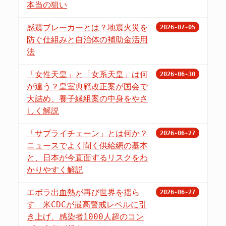
本当の狙い
感震ブレーカーとは？地震火災を
2026-07-05
防ぐ仕組みと自治体の補助金活用
法
「女性天皇」と「女系天皇」は何
2026-06-30
が違う？皇室典範改正案が国会で
大詰め、養子縁組案の中身をやさ
しく解説
「サプライチェーン」とは何か？
2026-06-27
ニュースでよく聞く供給網の基本
と、日本が今直面するリスクをわ
かりやすく解説
エボラ出血熱が再び世界を揺ら
2026-06-27
す 米CDCが最高警戒レベルに引
き上げ、感染者1000人超のコン