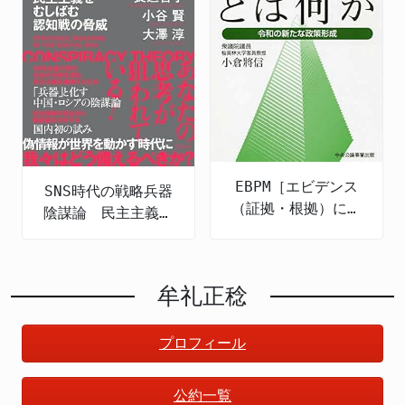
EBPM［エビデンス
SNS時代の戦略兵器
（証拠・根拠）に基
陰謀論 民主主義を
づく政策立案］とは
むしばむ認知戦の脅
何か 令和の新たな
威
政策形成
牟礼正稔
プロフィール
公約一覧