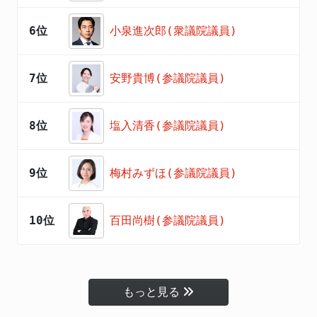
6位
小泉進次郎(衆議院議員)
7位
安野貴博(参議院議員)
8位
塩入清香(参議院議員)
9位
梅村みずほ(参議院議員)
10位
百田尚樹(参議院議員)
もっと見る