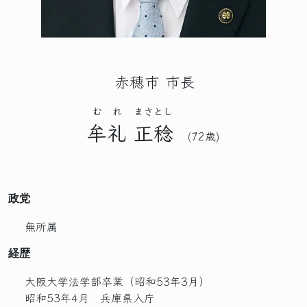
赤穂市 市長
むれ
まさとし
牟礼
正稔
(72歳)
政党
無所属
経歴
大阪大学法学部卒業（昭和53年3月）
昭和53年4月 兵庫県入庁