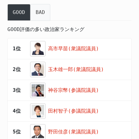
GOOD
BAD
GOOD評価の多い政治家ランキング
1位
高市早苗(衆議院議員)
2位
玉木雄一郎(衆議院議員)
3位
神谷宗幣(参議院議員)
4位
田村智子(参議院議員)
5位
野田佳彦(衆議院議員)