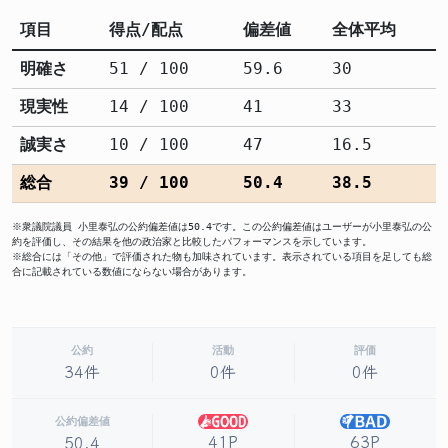
項目
得点/配点
偏差値
全体平均
明確さ
51 / 100
59.6
30
現実性
14 / 100
41
33
誠実さ
10 / 100
47
16.5
総合
39 / 100
50.4
38.5
※衆議院議員 小里泰弘の公約偏差値は50.4です。この公約偏差値はユーザーが小里泰弘の公
約を評価し、その結果を他の政治家と比較したパフォーマンスを示しています。
※総合には「その他」で評価された物も加味されています。表示されている項目を足しても総
合に記載されている数値にならない場合があります。
公約
活動
評価
34件
0件
0件
公約偏差値
41P
63P
50.4