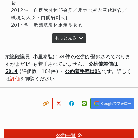
長
2012年 自民党農林部会長／農林水産大臣政務官／
環境副大臣・内閣府副大臣
2014年 衆議院農林水産委員長
もっと見る
衆議院議員 小里泰弘は
34件
の公約が登録されておりま
すがまだ1件も着手されていません。
公約偏差値は
50.4
(評価数：104件)・
公約着手率は0%
です。詳しく
は
評価
を御覧ください。
公約一覧