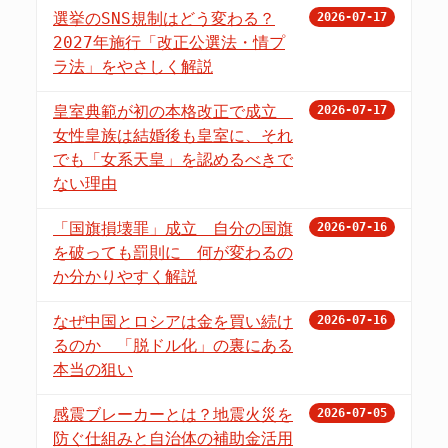
選挙のSNS規制はどう変わる？
2026-07-17
2027年施行「改正公選法・情プ
ラ法」をやさしく解説
皇室典範が初の本格改正で成立
2026-07-17
女性皇族は結婚後も皇室に、それ
でも「女系天皇」を認めるべきで
ない理由
「国旗損壊罪」成立 自分の国旗
2026-07-16
を破っても罰則に 何が変わるの
か分かりやすく解説
なぜ中国とロシアは金を買い続け
2026-07-16
るのか 「脱ドル化」の裏にある
本当の狙い
感震ブレーカーとは？地震火災を
2026-07-05
防ぐ仕組みと自治体の補助金活用