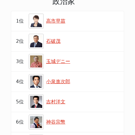
政治家
1位
高市早苗
2位
石破茂
3位
玉城デニー
4位
小泉進次郎
5位
吉村洋文
6位
神谷宗幣