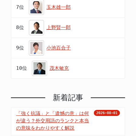
7位
玉木雄一郎
8位
上野賢一郎
9位
小池百合子
10位
茂木敏充
新着記事
「強く抗議」と「遺憾の意」は何
2026-08-01
が違う？外交用語のランクと本当
の意味をわかりやすく解説