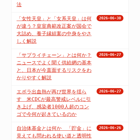
法
「女性天皇」と「女系天皇」は何
2026-06-30
が違う？皇室典範改正案が国会で
大詰め、養子縁組案の中身をやさ
しく解説
「サプライチェーン」とは何か？
2026-06-27
ニュースでよく聞く供給網の基本
と、日本が今直面するリスクをわ
かりやすく解説
エボラ出血熱が再び世界を揺ら
2026-06-27
す 米CDCが最高警戒レベルに引
き上げ、感染者1000人超のコン
ゴで今何が起きているのか
自治体基金とは何か 「貯金」に
2026-06-26
見えても問われる使い道と透明性