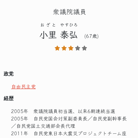
衆議院議員
おざと
やすひろ
小里
泰弘
(67歳)
政党
自由民主党
経歴
2005年 衆議院議員初当選、以来6期連続当選
2005年 自民党国会対策副委員長／自民党副幹事長
／自民党国土交通部会長代理
2011年 自民党東日本大震災プロジェクトチーム座