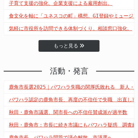
子育て支援の強化、企業支援による雇用創出。
食文化を軸に「ユネスコの町」構想。GI登録やミュージ
気軽に市役所を訪問できる体制づくり。相談窓口強化。
もっと見る
活動・発言
鹿角市長選2025｜パワハラ失職の関厚氏敗れる 新人・
パワハラ認定の鹿角市長、再度の不信任で失職 出直し市
秋田・鹿角市議選、関市長への不信任賛成派が過半数
秋田・鹿角市：市長に続き市議にもパワハラ疑惑 調査結
鹿角市長、パワハラ問題で議会解散 市議選へ