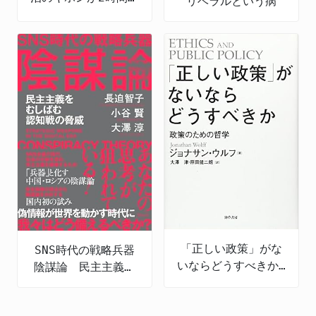
リベラルという病
全部頭に入る
「正しい政策」がな
SNS時代の戦略兵器
いならどうすべきか:
陰謀論 民主主義を
政策のための哲学
むしばむ認知戦の脅
威