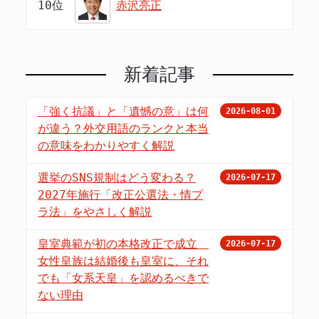
10位
赤沢亮正
新着記事
「強く抗議」と「遺憾の意」は何
2026-08-01
が違う？外交用語のランクと本当
の意味をわかりやすく解説
選挙のSNS規制はどう変わる？
2026-07-17
2027年施行「改正公選法・情プ
ラ法」をやさしく解説
皇室典範が初の本格改正で成立
2026-07-17
女性皇族は結婚後も皇室に、それ
でも「女系天皇」を認めるべきで
ない理由