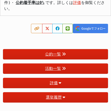
件)・
公約着手率は0%
です。詳しくは
評価
を御覧くださ
い。
公約一覧
活動一覧
評価
選挙履歴