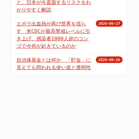
と、日本が今直面するリスクをわ
かりやすく解説
エボラ出血熱が再び世界を揺ら
2026-06-27
す 米CDCが最高警戒レベルに引
き上げ、感染者1000人超のコン
ゴで今何が起きているのか
自治体基金とは何か 「貯金」に
2026-06-26
見えても問われる使い道と透明性