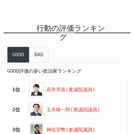
行動の評価ランキン
グ
GOOD
BAD
GOOD評価の多い政治家ランキング
1位
高市早苗(衆議院議員)
2位
玉木雄一郎(衆議院議員)
3位
神谷宗幣(参議院議員)