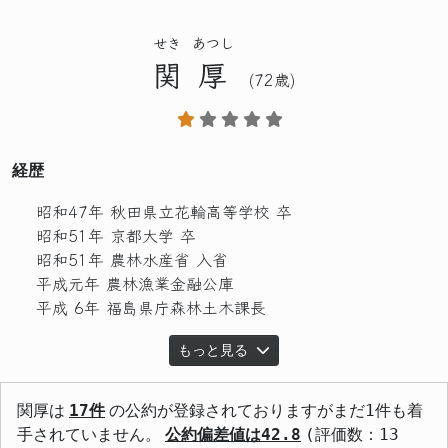
せき
あつし
関
厚
(72歳)
経歴
昭和47年 秋田県立花輪高等学校 卒
昭和51年 京都大学 卒
昭和51年 農林水産省 入省
平成元年 農林漁業金融公庫
平成 6年 福島県庁森林土木課長
もっと見る
関厚は
17件
の公約が登録されておりますがまだ1件も着
手されていません。
公約偏差値は42.8
(評価数：13