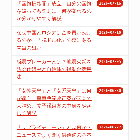
「国旗損壊罪」成立 自分の国旗
2026-07-16
を破っても罰則に 何が変わるの
か分かりやすく解説
なぜ中国とロシアは金を買い続け
2026-07-16
るのか 「脱ドル化」の裏にある
本当の狙い
感震ブレーカーとは？地震火災を
2026-07-05
防ぐ仕組みと自治体の補助金活用
法
「女性天皇」と「女系天皇」は何
2026-06-30
が違う？皇室典範改正案が国会で
大詰め、養子縁組案の中身をやさ
しく解説
「サプライチェーン」とは何か？
2026-06-27
ニュースでよく聞く供給網の基本