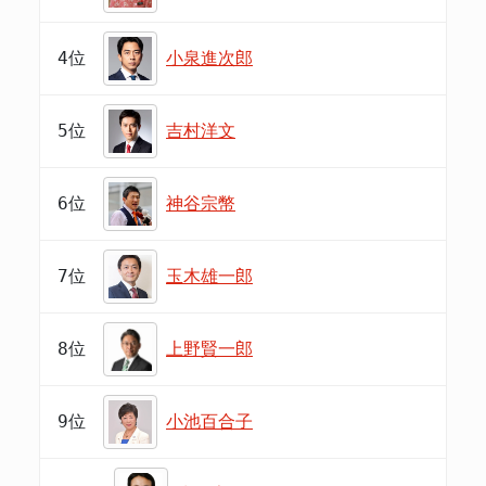
4位
小泉進次郎
5位
吉村洋文
6位
神谷宗幣
7位
玉木雄一郎
8位
上野賢一郎
9位
小池百合子