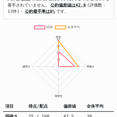
着手されていません。
公約偏差値は42.8
(評価数：
13件)・
公約着手率は0%
です。
項目
得点/配点
偏差値
全体平均
明確さ
25 / 100
47.5
30