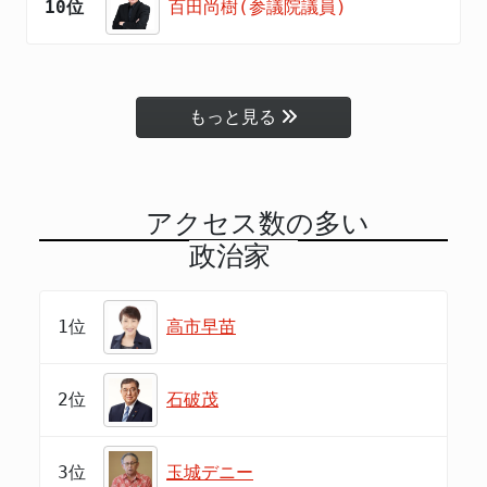
10位
百田尚樹(参議院議員)
もっと見る
アクセス数の多い
政治家
1位
高市早苗
2位
石破茂
3位
玉城デニー