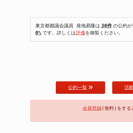
東京都都議会議員 発地易隆は
30件
の公約が
0%
です。詳しくは
評価
を御覧ください。
公約一覧
活
会員登録
(無料)をす