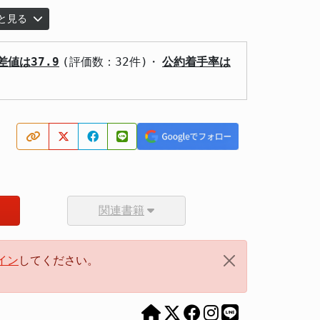
と見る
差値は37.9
(評価数：32件)・
公約着手率は
関連書籍
イン
してください。