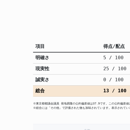
項目
得点/配点
明確さ
5 / 100
現実性
25 / 100
誠実さ
0 / 100
総合
13 / 100
※東京都都議会議員 発地易隆の公約偏差値は37.9です。この公約偏差
※総合には「その他」で評価された物も加味されています。表示されてい