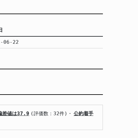
日
5-06-22
差値は37.9
(評価数：32件)・
公約着手