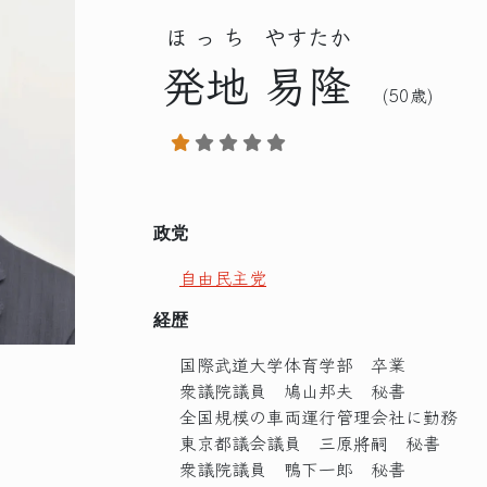
ほっち
やすたか
発地
易隆
(50歳)
政党
自由民主党
経歴
国際武道大学体育学部 卒業
衆議院議員 鳩山邦夫 秘書
全国規模の車両運行管理会社に勤務
東京都議会議員 三原將嗣 秘書
衆議院議員 鴨下一郎 秘書