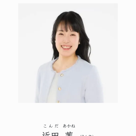
こんだ
あかね
近田
茜