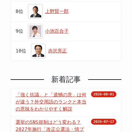
8位
上野賢一郎
9位
小池百合子
10位
赤沢亮正
新着記事
「強く抗議」と「遺憾の意」は何
2026-08-01
が違う？外交用語のランクと本当
の意味をわかりやすく解説
選挙のSNS規制はどう変わる？
2026-07-17
2027年施行「改正公選法・情プ