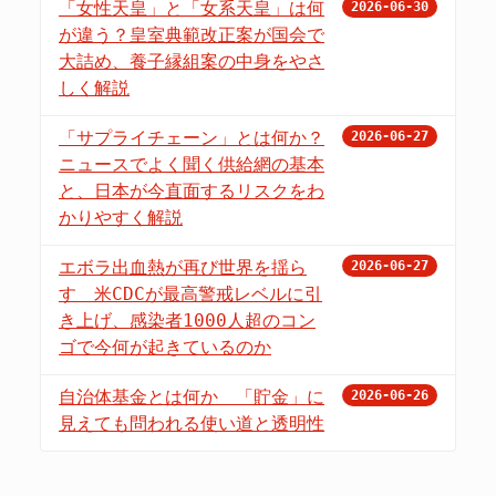
「女性天皇」と「女系天皇」は何
2026-06-30
が違う？皇室典範改正案が国会で
大詰め、養子縁組案の中身をやさ
しく解説
「サプライチェーン」とは何か？
2026-06-27
ニュースでよく聞く供給網の基本
と、日本が今直面するリスクをわ
かりやすく解説
エボラ出血熱が再び世界を揺ら
2026-06-27
す 米CDCが最高警戒レベルに引
き上げ、感染者1000人超のコン
ゴで今何が起きているのか
自治体基金とは何か 「貯金」に
2026-06-26
見えても問われる使い道と透明性