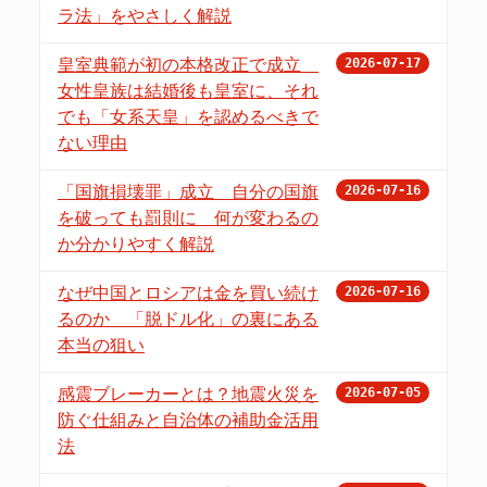
ラ法」をやさしく解説
皇室典範が初の本格改正で成立
2026-07-17
女性皇族は結婚後も皇室に、それ
でも「女系天皇」を認めるべきで
ない理由
「国旗損壊罪」成立 自分の国旗
2026-07-16
を破っても罰則に 何が変わるの
か分かりやすく解説
なぜ中国とロシアは金を買い続け
2026-07-16
るのか 「脱ドル化」の裏にある
本当の狙い
感震ブレーカーとは？地震火災を
2026-07-05
防ぐ仕組みと自治体の補助金活用
法