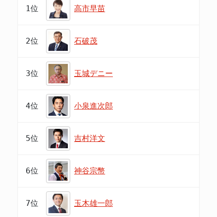
1位
高市早苗
2位
石破茂
3位
玉城デニー
4位
小泉進次郎
5位
吉村洋文
6位
神谷宗幣
7位
玉木雄一郎