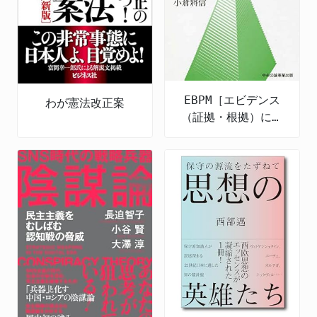
EBPM［エビデンス
わが憲法改正案
（証拠・根拠）に基
づく政策立案］とは
何か 令和の新たな
政策形成