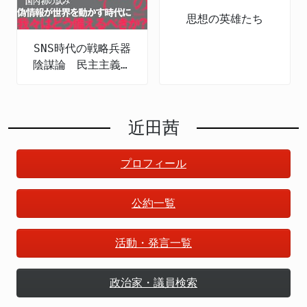
思想の英雄たち
SNS時代の戦略兵器
陰謀論 民主主義を
むしばむ認知戦の脅
威
近田茜
プロフィール
公約一覧
活動・発言一覧
政治家・議員検索