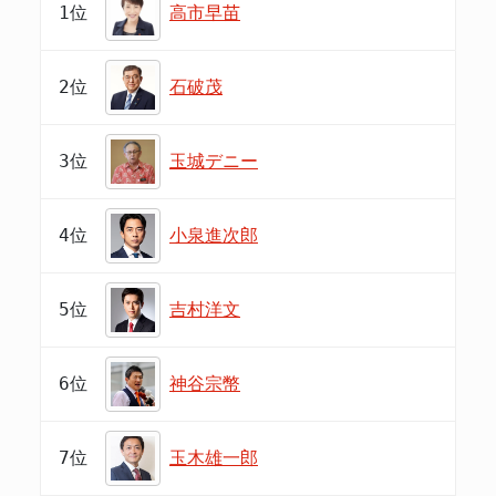
1位
高市早苗
2位
石破茂
3位
玉城デニー
4位
小泉進次郎
5位
吉村洋文
6位
神谷宗幣
7位
玉木雄一郎