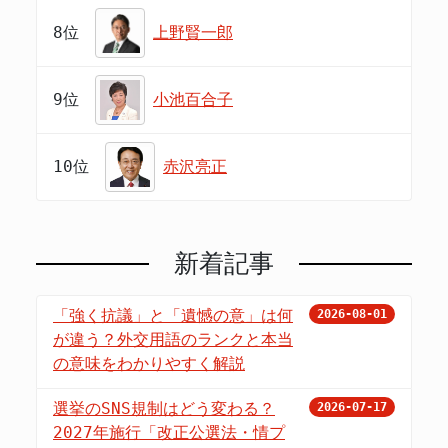
8位
上野賢一郎
9位
小池百合子
10位
赤沢亮正
新着記事
「強く抗議」と「遺憾の意」は何
2026-08-01
が違う？外交用語のランクと本当
の意味をわかりやすく解説
選挙のSNS規制はどう変わる？
2026-07-17
2027年施行「改正公選法・情プ