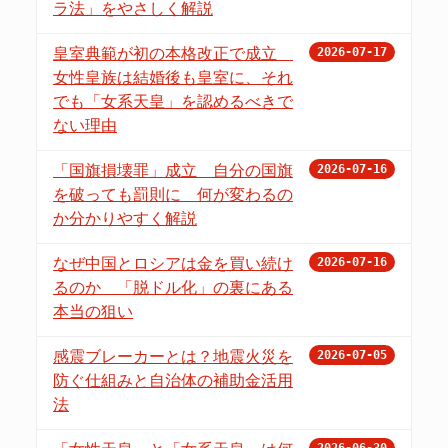
ラ法」をやさしく解説
皇室典範が初の本格改正で成立
2026-07-17
女性皇族は結婚後も皇室に、それ
でも「女系天皇」を認めるべきで
ない理由
「国旗損壊罪」成立 自分の国旗
2026-07-16
を破っても罰則に 何が変わるの
か分かりやすく解説
なぜ中国とロシアは金を買い続け
2026-07-16
るのか 「脱ドル化」の裏にある
本当の狙い
感震ブレーカーとは？地震火災を
2026-07-05
防ぐ仕組みと自治体の補助金活用
法
2026-06-30