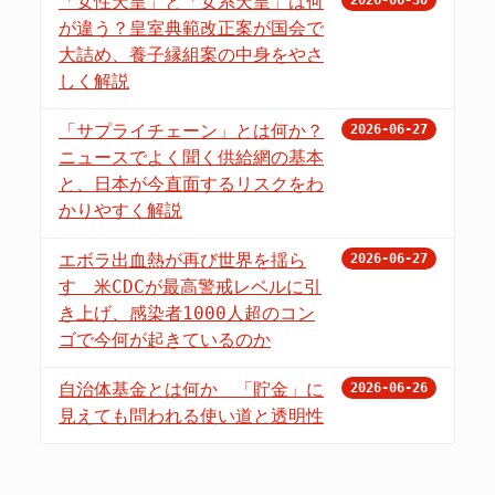
「女性天皇」と「女系天皇」は何
が違う？皇室典範改正案が国会で
大詰め、養子縁組案の中身をやさ
しく解説
「サプライチェーン」とは何か？
2026-06-27
ニュースでよく聞く供給網の基本
と、日本が今直面するリスクをわ
かりやすく解説
エボラ出血熱が再び世界を揺ら
2026-06-27
す 米CDCが最高警戒レベルに引
き上げ、感染者1000人超のコン
ゴで今何が起きているのか
自治体基金とは何か 「貯金」に
2026-06-26
見えても問われる使い道と透明性