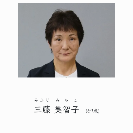
みふじ
みちこ
三藤
美智子
(69歳)