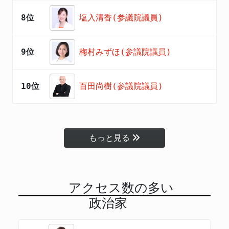
8位
塩入清香(参議院議員)
9位
梅村みずほ(参議院議員)
10位
百田尚樹(参議院議員)
もっと見る
アクセス数の多い
政治家