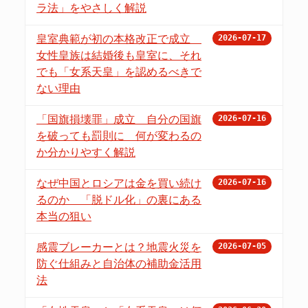
ラ法」をやさしく解説
皇室典範が初の本格改正で成立
2026-07-17
女性皇族は結婚後も皇室に、それ
でも「女系天皇」を認めるべきで
ない理由
「国旗損壊罪」成立 自分の国旗
2026-07-16
を破っても罰則に 何が変わるの
か分かりやすく解説
なぜ中国とロシアは金を買い続け
2026-07-16
るのか 「脱ドル化」の裏にある
本当の狙い
感震ブレーカーとは？地震火災を
2026-07-05
防ぐ仕組みと自治体の補助金活用
法