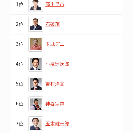
1位
高市早苗
2位
石破茂
3位
玉城デニー
4位
小泉進次郎
5位
吉村洋文
6位
神谷宗幣
7位
玉木雄一郎