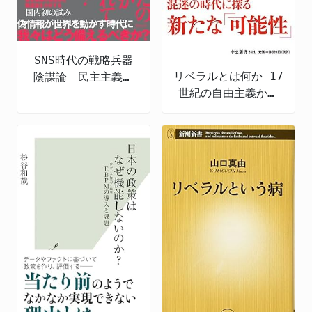
SNS時代の戦略兵器
リベラルとは何か-17
陰謀論 民主主義を
世紀の自由主義から
むしばむ認知戦の脅
現代日本まで
威