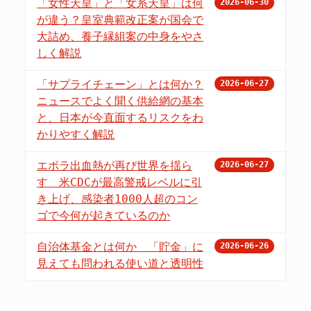
「女性天皇」と「女系天皇」は何
2026-06-30
が違う？皇室典範改正案が国会で
大詰め、養子縁組案の中身をやさ
しく解説
「サプライチェーン」とは何か？
2026-06-27
ニュースでよく聞く供給網の基本
と、日本が今直面するリスクをわ
かりやすく解説
エボラ出血熱が再び世界を揺ら
2026-06-27
す 米CDCが最高警戒レベルに引
き上げ、感染者1000人超のコン
ゴで今何が起きているのか
自治体基金とは何か 「貯金」に
2026-06-26
見えても問われる使い道と透明性