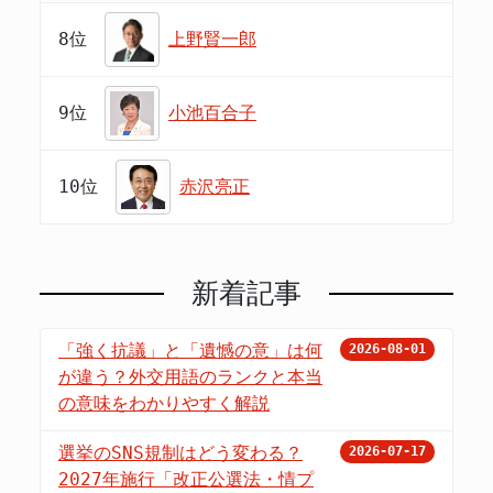
8位
上野賢一郎
9位
小池百合子
10位
赤沢亮正
新着記事
「強く抗議」と「遺憾の意」は何
2026-08-01
が違う？外交用語のランクと本当
の意味をわかりやすく解説
選挙のSNS規制はどう変わる？
2026-07-17
2027年施行「改正公選法・情プ