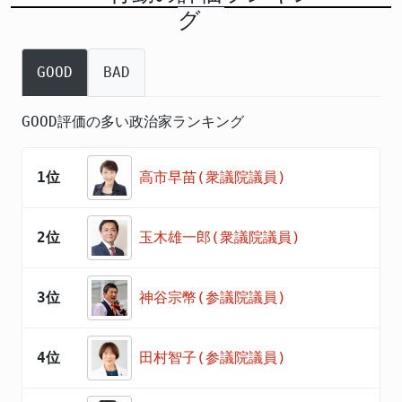
グ
GOOD
BAD
GOOD評価の多い政治家ランキング
1位
高市早苗(衆議院議員)
2位
玉木雄一郎(衆議院議員)
3位
神谷宗幣(参議院議員)
4位
田村智子(参議院議員)