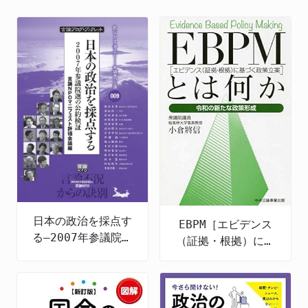
日本の政治を採点す
EBPM［エビデンス
る―2007年参議院選
（証拠・根拠）に基
の公約検証
づく政策立案］とは
何か 令和の新たな
政策形成