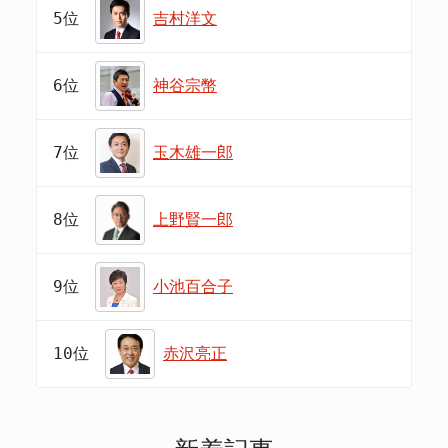
5位
吉村洋文
6位
神谷宗幣
7位
玉木雄一郎
8位
上野賢一郎
9位
小池百合子
10位
赤沢亮正