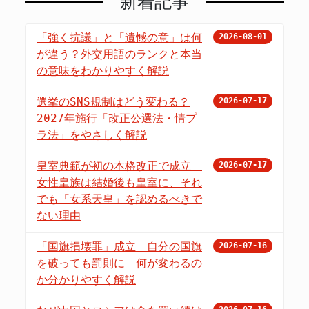
新着記事
「強く抗議」と「遺憾の意」は何
2026-08-01
が違う？外交用語のランクと本当
の意味をわかりやすく解説
選挙のSNS規制はどう変わる？
2026-07-17
2027年施行「改正公選法・情プ
ラ法」をやさしく解説
皇室典範が初の本格改正で成立
2026-07-17
女性皇族は結婚後も皇室に、それ
でも「女系天皇」を認めるべきで
ない理由
「国旗損壊罪」成立 自分の国旗
2026-07-16
を破っても罰則に 何が変わるの
か分かりやすく解説