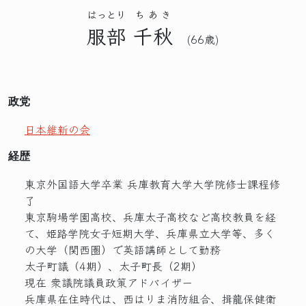
はっとり
ちあき
服部
千秋
(66歳)
政党
日本維新の会
経歴
東京外国語大学卒業 兵庫教育大学大学院修士課程修
了
東京駒場学園高校、兵庫太子高校など高校教員を経
て、姫路学院女子短期大学、兵庫県立大学等、多く
の大学（関西圏）で英語講師として勤務
太子町議（4期）、太子町長（2期）
現在 衆議院議員政策アドバイザー
兵庫県在住時代は、西はりま消防組合、揖龍保健衛