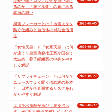
なぜ中国とロシアは金を買い続け
2026-07-16
るのか 「脱ドル化」の裏にある
本当の狙い
感震ブレーカーとは？地震火災を
2026-07-05
防ぐ仕組みと自治体の補助金活用
法
「女性天皇」と「女系天皇」は何
2026-06-30
が違う？皇室典範改正案が国会で
大詰め、養子縁組案の中身をやさ
しく解説
「サプライチェーン」とは何か？
2026-06-27
ニュースでよく聞く供給網の基本
と、日本が今直面するリスクをわ
かりやすく解説
エボラ出血熱が再び世界を揺ら
2026-06-27
す 米CDCが最高警戒レベルに引