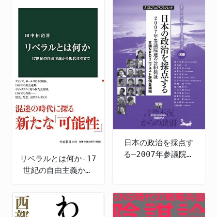
日本の政治を採点す
る―2007年参議院選
リベラルとは何か-17
の公約検証
世紀の自由主義から
現代日本まで