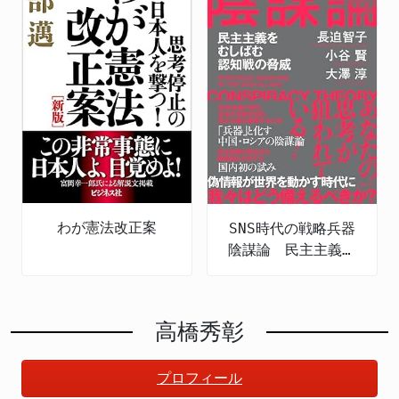
わが憲法改正案
SNS時代の戦略兵器
陰謀論 民主主義を
むしばむ認知戦の脅
威
高橋秀彰
プロフィール