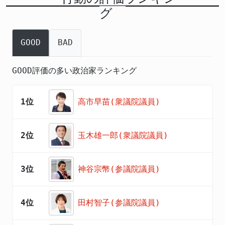
グ
GOOD
BAD
GOOD評価の多い政治家ランキング
1位
高市早苗(衆議院議員)
2位
玉木雄一郎(衆議院議員)
3位
神谷宗幣(参議院議員)
4位
田村智子(参議院議員)