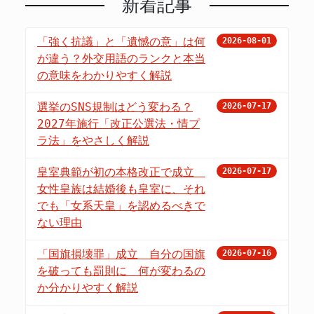
新着記事
「強く抗議」と「遺憾の意」は何
2026-08-01
が違う？外交用語のランクと本当
の意味をわかりやすく解説
選挙のSNS規制はどう変わる？
2026-07-17
2027年施行「改正公選法・情プ
ラ法」をやさしく解説
皇室典範が初の本格改正で成立
2026-07-17
女性皇族は結婚後も皇室に、それ
でも「女系天皇」を認めるべきで
ない理由
「国旗損壊罪」成立 自分の国旗
2026-07-16
を破っても罰則に 何が変わるの
か分かりやすく解説