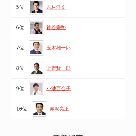
5位
吉村洋文
6位
神谷宗幣
7位
玉木雄一郎
8位
上野賢一郎
9位
小池百合子
10位
赤沢亮正