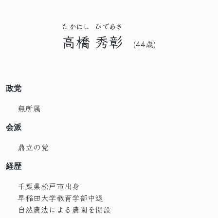
たかはし
ひであき
高橋
秀彰
(44歳)
政党
無所属
会派
鼎立の党
経歴
千葉県松戸市出身
早稲田大学教育学部中退
自然農法による農園を開設