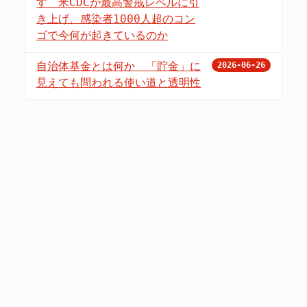
す 米CDCが最高警戒レベルに引
き上げ、感染者1000人超のコン
ゴで今何が起きているのか
自治体基金とは何か 「貯金」に
2026-06-26
見えても問われる使い道と透明性