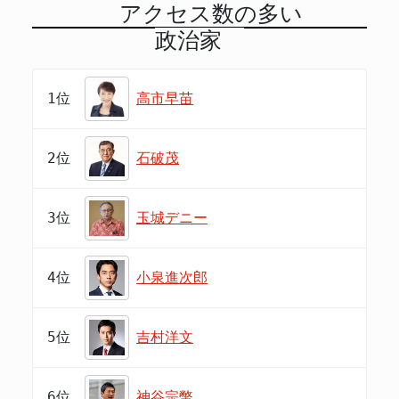
アクセス数の多い
政治家
1位
高市早苗
2位
石破茂
3位
玉城デニー
4位
小泉進次郎
5位
吉村洋文
6位
神谷宗幣