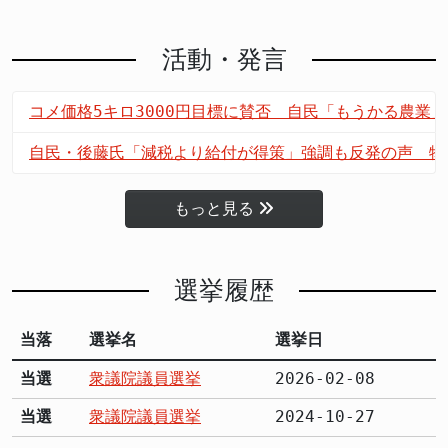
活動・発言
コメ価格5キロ3000円目標に賛否 自民「もうかる農業
自民・後藤氏「減税より給付が得策」強調も反発の声 物
もっと見る
選挙履歴
当落
選挙名
選挙日
当選
衆議院議員選挙
2026-02-08
当選
衆議院議員選挙
2024-10-27