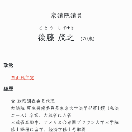
衆議院議員
ごとう
しげゆき
後藤
茂之
(70歳)
政党
自由民主党
経歴
党 政務調査会長代理
衆議院 厚生労働委員長東京大学法学部第1類（私法
コース）卒業、大蔵省に入省
大蔵省奉職中、アメリカ合衆国ブラウン大学大学院
修士課程に留学、経済学修士号取得