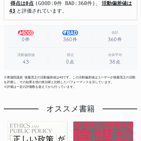
得点は0点
(GOOD:0件 BAD:360件)、
活動偏差値は
43
と評価されています。
合計
0件
360件
360件
活動偏差値
得点
全体平均
43
0点
38点
※衆議院議員 後藤茂之の活動偏差値は43です。この活動偏差値はユーザーが後藤茂之の活動
を評価し、その結果を他の政治家と比較したパフォーマンスを示しています。
※評価は一定の評価数を超えてから行っています。
オススメ書籍