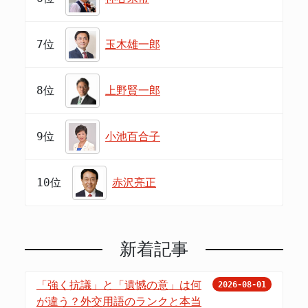
7位
玉木雄一郎
8位
上野賢一郎
9位
小池百合子
10位
赤沢亮正
新着記事
「強く抗議」と「遺憾の意」は何
2026-08-01
が違う？外交用語のランクと本当