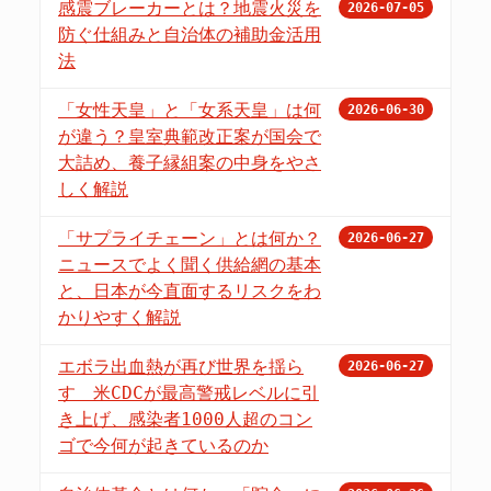
感震ブレーカーとは？地震火災を
2026-07-05
防ぐ仕組みと自治体の補助金活用
法
「女性天皇」と「女系天皇」は何
2026-06-30
が違う？皇室典範改正案が国会で
大詰め、養子縁組案の中身をやさ
しく解説
「サプライチェーン」とは何か？
2026-06-27
ニュースでよく聞く供給網の基本
と、日本が今直面するリスクをわ
かりやすく解説
エボラ出血熱が再び世界を揺ら
2026-06-27
す 米CDCが最高警戒レベルに引
き上げ、感染者1000人超のコン
ゴで今何が起きているのか