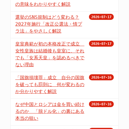
の意味をわかりやすく解説
選挙のSNS規制はどう変わる？
2026-07-17
2027年施行「改正公選法・情プ
ラ法」をやさしく解説
皇室典範が初の本格改正で成立
2026-07-17
女性皇族は結婚後も皇室に、それ
でも「女系天皇」を認めるべきで
ない理由
「国旗損壊罪」成立 自分の国旗
2026-07-16
を破っても罰則に 何が変わるの
か分かりやすく解説
なぜ中国とロシアは金を買い続け
2026-07-16
るのか 「脱ドル化」の裏にある
本当の狙い