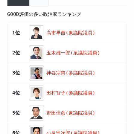
GOOD評価の多い政治家ランキング
1位
高市早苗(衆議院議員)
2位
玉木雄一郎(衆議院議員)
3位
神谷宗幣(参議院議員)
4位
田村智子(参議院議員)
5位
野田佳彦(衆議院議員)
6位
小泉進次郎(衆議院議員)