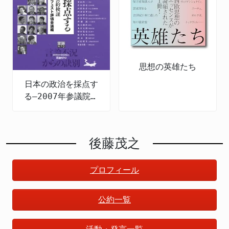
思想の英雄たち
日本の政治を採点す
る―2007年参議院選
の公約検証
後藤茂之
プロフィール
公約一覧