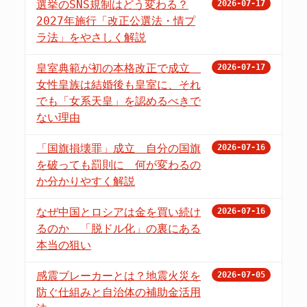
選挙のSNS規制はどう変わる？
2026-07-17
2027年施行「改正公選法・情プ
ラ法」をやさしく解説
皇室典範が初の本格改正で成立
2026-07-17
女性皇族は結婚後も皇室に、それ
でも「女系天皇」を認めるべきで
ない理由
「国旗損壊罪」成立 自分の国旗
2026-07-16
を破っても罰則に 何が変わるの
か分かりやすく解説
なぜ中国とロシアは金を買い続け
2026-07-16
るのか 「脱ドル化」の裏にある
本当の狙い
感震ブレーカーとは？地震火災を
2026-07-05
防ぐ仕組みと自治体の補助金活用