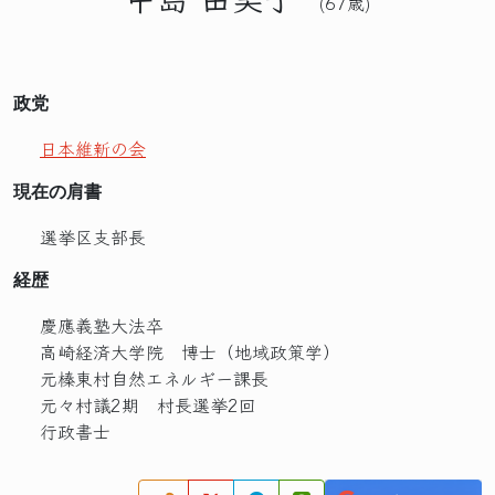
(67歳)
政党
日本維新の会
現在の肩書
選挙区支部長
経歴
慶應義塾大法卒
高崎経済大学院 博士（地域政策学）
元榛東村自然エネルギー課長
元々村議2期 村長選挙2回
行政書士