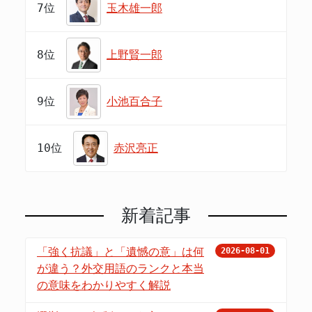
7位
玉木雄一郎
8位
上野賢一郎
9位
小池百合子
10位
赤沢亮正
新着記事
「強く抗議」と「遺憾の意」は何
2026-08-01
が違う？外交用語のランクと本当
の意味をわかりやすく解説