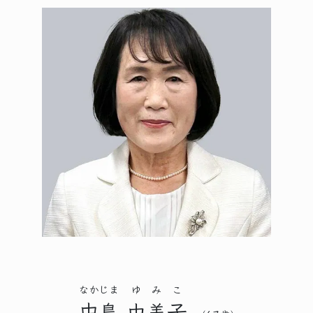
なかじま
ゆみこ
中島
由美子