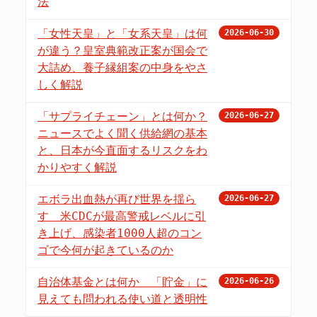
法
「女性天皇」と「女系天皇」は何
2026-06-30
が違う？皇室典範改正案が国会で
大詰め、養子縁組案の中身をやさ
しく解説
「サプライチェーン」とは何か？
2026-06-27
ニュースでよく聞く供給網の基本
と、日本が今直面するリスクをわ
かりやすく解説
エボラ出血熱が再び世界を揺ら
2026-06-27
す 米CDCが最高警戒レベルに引
き上げ、感染者1000人超のコン
ゴで今何が起きているのか
自治体基金とは何か 「貯金」に
2026-06-26
見えても問われる使い道と透明性