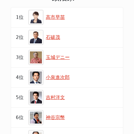
1位
高市早苗
2位
石破茂
3位
玉城デニー
4位
小泉進次郎
5位
吉村洋文
6位
神谷宗幣