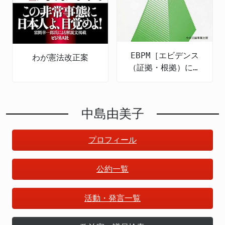
EBPM［エビデンス
わが憲法改正案
（証拠・根拠）に基
づく政策立案］とは
何か 令和の新たな
政策形成
中島由美子
プロフィール
公約一覧
活動・発言一覧