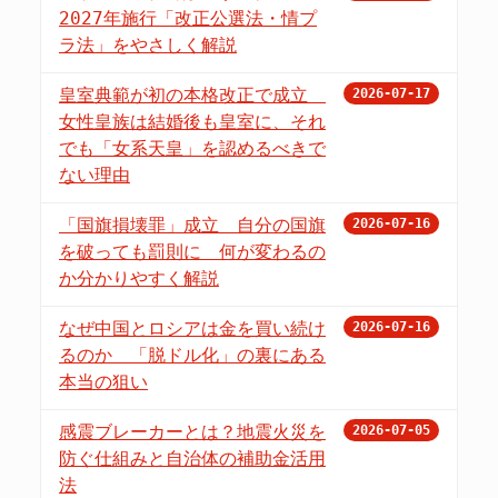
2027年施行「改正公選法・情プ
ラ法」をやさしく解説
皇室典範が初の本格改正で成立
2026-07-17
女性皇族は結婚後も皇室に、それ
でも「女系天皇」を認めるべきで
ない理由
「国旗損壊罪」成立 自分の国旗
2026-07-16
を破っても罰則に 何が変わるの
か分かりやすく解説
なぜ中国とロシアは金を買い続け
2026-07-16
るのか 「脱ドル化」の裏にある
本当の狙い
感震ブレーカーとは？地震火災を
2026-07-05
防ぐ仕組みと自治体の補助金活用
法