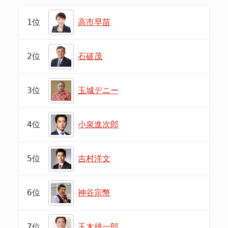
1位
高市早苗
2位
石破茂
3位
玉城デニー
4位
小泉進次郎
5位
吉村洋文
6位
神谷宗幣
7位
玉木雄一郎