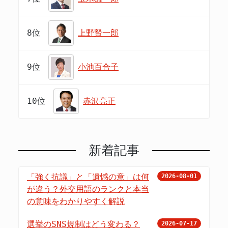
8位
上野賢一郎
9位
小池百合子
10位
赤沢亮正
新着記事
「強く抗議」と「遺憾の意」は何
2026-08-01
が違う？外交用語のランクと本当
の意味をわかりやすく解説
選挙のSNS規制はどう変わる？
2026-07-17