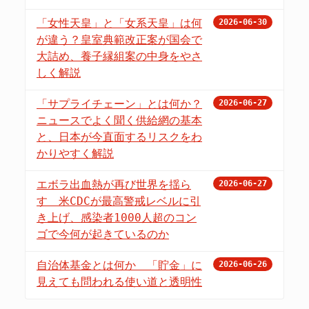
「女性天皇」と「女系天皇」は何
2026-06-30
が違う？皇室典範改正案が国会で
大詰め、養子縁組案の中身をやさ
しく解説
「サプライチェーン」とは何か？
2026-06-27
ニュースでよく聞く供給網の基本
と、日本が今直面するリスクをわ
かりやすく解説
エボラ出血熱が再び世界を揺ら
2026-06-27
す 米CDCが最高警戒レベルに引
き上げ、感染者1000人超のコン
ゴで今何が起きているのか
自治体基金とは何か 「貯金」に
2026-06-26
見えても問われる使い道と透明性