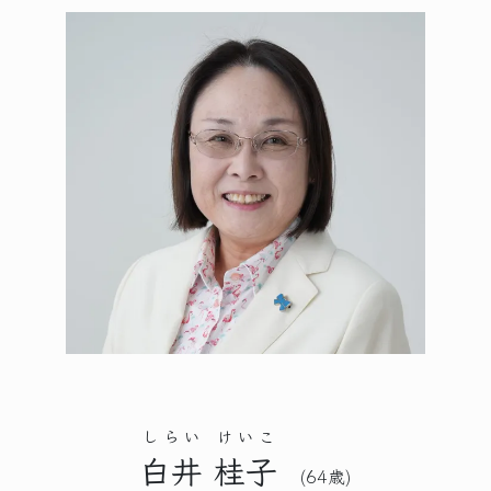
しらい
けいこ
白井
桂子
(64歳)