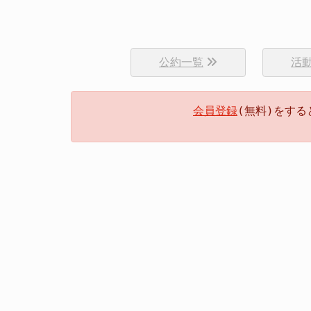
公約一覧
活
会員登録
(無料)をす