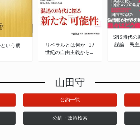
SNS時代の
謀論 民主
リベラルとは何か-17
ルという病
ばむ認知
世紀の自由主義から現
代日本まで
山田守
公約一覧
公約・政策検索