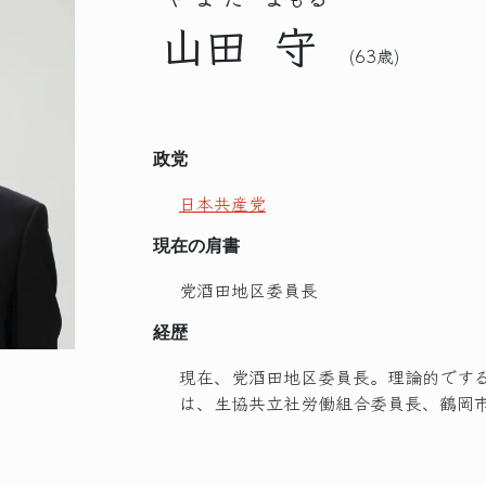
山田
守
(63歳)
政党
日本共産党
現在の肩書
党酒田地区委員長
経歴
現在、党酒田地区委員長。理論的です
は、生協共立社労働組合委員長、鶴岡市