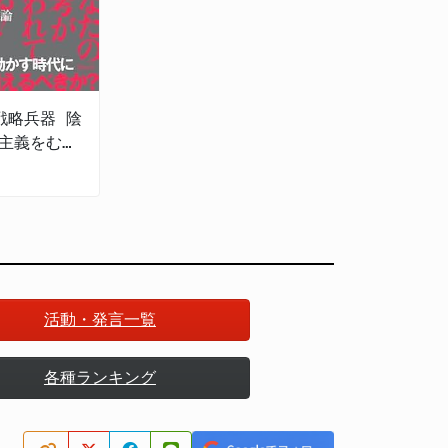
戦略兵器 陰
主義をむし
戦の脅威
活動・発言一覧
各種ランキング