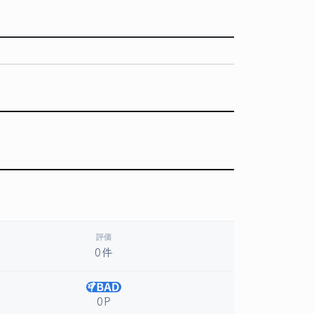
評価
0件
0P