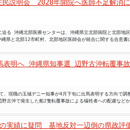
民説明会 2028年開院へ医師不足解消
団体「国際プ
の親中派政治家として知られる何君尭氏とされ
による継続的な影響に苦しむ人々や先住民族コミュニティを代
民」を挙げました。さらに「米国の管理下にある琉球諸島の窮
に迫る 沖縄北部医療センターは、沖縄県立北部病院と北部地
に沖縄県と北部12市町村、北部地区医師会が統合に関する合意
た』という言葉が本当なら、これは沖縄の地位を巡る重
が共同で一部事務組合である「沖縄県北部医療組合」を設立し、
なことを望んでいない」 >「基地問題に怒りを持つのは理解
敷地面積は約10万5000平方メートルに上ります。2025
別の話。許されない」 >「沖縄の人々が日本国民であること
ます。北部12市町村は名護市を含む国頭村、大宜味村、東村
うのは沖縄県民への侮辱だ」 >「国連が特定のグループの主
馬表明へ 沖縄県知事選 辺野古沖転覆事
り、今回の住民説明会はこれらの地域に住む住民を対象に開かれました。 
>「沖縄の基地問題と先住民族問題を意図的に混同させる手口
域では、長年にわたって医師不足と診療科の偏在が深刻な課題と
ール沖縄に頼まれた」—この発言が意味するもの 仲村氏と元
産や救急の対応で南部圏域への搬送を余儀なくされるケースが
頼まれた」という言葉が返ってきたとされています。 この証言が事実であれば、沖
先生がいない時期があった。上の子と離れてしばらく入院しな
日本の主権を揺さぶる情報発信に協力していたことになります
て、現職の玉城デニー知事が4月下旬に出馬表明する方向で調
りにしました。 統合によって医師や医療機材を集約することで、これまで対
は「基地問題は大きな課題だが、国連勧告は全く別の問題。基地問
辺野古沖で発生した船2隻転覆事故による犠牲者への配慮など
強化が期待されます。2つの病院がそれぞれ独立した体制を続け
」と強く懸念を示しました。 仲村氏は記者会見で、国連の脱植民地化特別委員会で
の移設問題が最大の争点となることが予想されており、現職の
師会の説明です。沖縄県の医師確保計画でも北部地域を重点課
れる恐れがあると指摘し「第三国が日本の主権を無視し、介入
9月の
院に行かないといけなかったことがある。早く
デンウイーク前の表明という話が出ている」と述べ、4月下旬の
てほしい。お見舞いや付き添いのために遠くから来る家族のこ
いて「沖縄の人々ら先住民
の実績に疑問 基地反対一辺倒の県政評
どの支援を受けて初当選し、2022年の選挙でも再選を果たし
地域医療が整うと思う」 >「2028年の開院まで、今の2つ