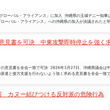
持されるのかどうかも焦点となります。当選以来、基地問題で
飛行場の滑走路改修工事は完了したもの
縄県政で中心的なテーマであり続けています。米軍基地は県内
うな政策を打ち出し、県民の支持を広げていくのか。古謝氏陣営
際の任務遂行に必要な要件を満たさなかったりする場合には、
軽減を訴えながら、具体的な成果を伴った政策実行には限界があ
か。両陣営の選挙戦略や、県民の判断が、 沖縄の将来のあり
グローバル・アライアンス」に加入 沖縄県の玉城デニー知事
計画の趣旨に反するものであり、例外的な運用が常態化するこ
たものの、中央政府との協議は平行線であり、県内の経済・雇
ていくことでしょう。 まとめ 沖縄県知事選は9月実施予定。 現職の玉城デニ
グローバル・アライアンス」への沖縄県の加入が決議されたと
の影響や、基地負担の固定化につながりかねないとして、中止を
担の軽減を追求しながら、県内の企業誘致や中小企業支援策、
が最大の争点とな
外に強く示す狙いがあります。 玉城知事は会見で、グローバル・アライアンスにつ
できるもので
る見込み。 事故の影響も選挙戦に影を落とす可能性。 選挙結果は沖縄の将来を左右する。
の個人が参加している国際的な市民グループ」と紹介し、３月
ついて、日米両政府に対し、より丁寧な説明と、合意事項の遵
て政治的な実行力を示すことこそ有権者が期待するところであ
求める自治体としての立場を世界に示すものと説明しました。 過去の歴史と
のように取るのか、具体的な対応が求められます。 今回の嘉手納基地での異例の連
題だけでなく、地域の生活実感や経済課
意見書を可決 中東攻撃即時停止を強く
には最大で１３００発もの核兵器が配備され、核弾頭搭載ミサ
、日米関係におけるデリケートな側面を改めて示す出来事とな
職知事が再選を目指す一方で、自民党系候補が経済重視と現実
を抱いてきた背景を語りました。さらに「現在、世界では核兵
の動向が注視されます。
に依存した安全保障政策への不安は消えていない」と強調しました。 沖縄
は明確な立場を示してきましたが、地域経済や住民生活に直結
う意義を持っています。玉城知事は「広島県や長崎県と連携し
。 古謝玄太
の意見書を全会一致で可決 2026年3月27日、沖縄県議会
意義深い取り組みになる」と述べました。広島県の横田美香知
ですが、実行力や地域経済の成果に疑問の声が
の派遣と後方支援を行わないよう強く求める意見書を全会一致
や平和教育の連携について確認したことも報告されています。 > 「私たち
訴える古謝氏との政策対立は今後の選挙の焦点になります。
、日米関係に深く関わる安全保障の在り方を県レベルから問い
このような言葉とともに、玉城知事はグローバル・アライアンス
い「自衛隊派遣の否定」を明示した点でも異例の動きです。 > 「自衛隊派兵
> 「平和的解決こそ最優先だ」 > 「沖縄の基地負担を考えれ
約の締結を全ての国に求める国際署名に知事として署名するな
害 カヌー結びつける反対派の危険行為
党県議団や沖縄自民党・無所属の会など与野党6会派の代表に
ランへの軍事攻撃を開始して以降、イラン側も反撃を行い、報
を促進することを目的として活動しています。加盟自治体同士
、日本政府が自衛隊を紛争地域に派遣したり後方支援を行った
ものです。 国際的には、1970年代以降、核兵器の全面禁止や廃絶を求め