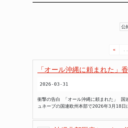
公
«
.
「オール沖縄に頼まれた」香
2026-03-31
衝撃の告白 「オール沖縄に頼まれた」 国連
ュネーブの国連欧州本部で2026年3月1
のスピーチを行っていたことが明らかになりました。 さらに衝撃的なのは、現場に居合わせた日本側の出席者がスピー
ぜこのようなことをしたのか」と問いただし
社団法人日本沖縄政策研究フォーラム理事