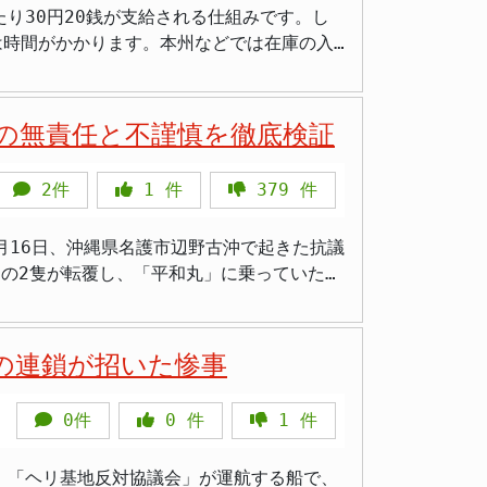
り30円20銭が支給される仕組みです。し
よ」 > 「酒飲んだら乗らないって基本だ
治的主張と安全確保は両立させるべきであ
て意義深い動き。
は時間がかかります。本州などでは在庫の入
とが確認されたといい、警察は停止を求めた
が県内スタンドに反映されるまでには、最大
す。逃走行為自体も発覚免脱罪などの適用対
ンプ
の無責任と不謹慎を徹底検証
は1リットルあたり190円80銭と史上最高
にあり、飲酒運転の逮捕は信頼を損なう重大
6年3月11日の会見で緊急対応を表明し、赤
慎重に判断を進めると見られています。ま
2件
1
件
379
件
下落しましたが、沖縄では在庫の構造的な問
25日に一旦釈
査を進めており、今後正式な書類送検につな
1リットルあたり250円を超える店頭価格が
しや懲役・罰金処分となることが多く、教育
の2隻が転覆し、「平和丸」に乗っていた2
ら沖縄石油基地を経由してタンカーで石油を
人が負傷した。 事故から1週間
しています。今後は教育現場を含む公務員の
言動が、新たな衝撃と怒りを社会に広げてい
なるとの試算があります。200円台が続けば、
の連鎖が招いた惨事
ックに姿を現しました。グラスを手にカウン
・離島の住民にとって、この価格高騰はとり
0件
0
件
1
件
が決めたんじゃないよ」と声を荒らげまし
日の閣議で、2025年度予算の予備費から約
金を出した
、「ヘリ基地反対協議会」が運航する船で、
起こして聞いた方がいいよ。金井さんを起こ
な目的は供給不安の心理的抑制にあり、市場