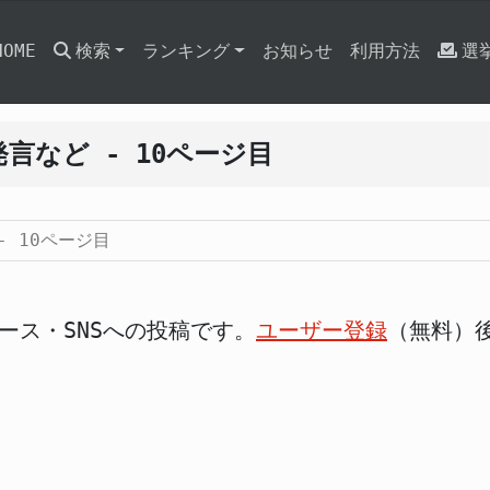
HOME
検索
ランキング
お知らせ
利用方法
選
言など - 10ページ目
- 10ページ目
ース・SNSへの投稿です。
ユーザー登録
（無料）