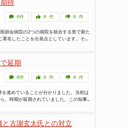
に期待
0件
0
件
0
件
表して発言する」と述べ、例として「外国の
状は、この継続的な問題の明らかな実例」と
区医師会病院の2つの病院を統合する形で新た
書に署名したことを出発点としています。その
整備の推進主体として機能しています。 建
できる。でも外国の親中団体を使って国連で
年には敷地造成工事の1期工事に関する入札が
は歴史的・文化的に疑いようのない事実。そ
、今帰仁村、本部町、恩納村、宜野座村、金
張だけを聞いて勧告を出し続けることも大問
故で延期
深刻な医師不足と診療科
が見えてくる。これは沖縄だけの問題ではな
なっています。産婦人科や外科など特定の診
沖縄県議の座波一（ざははじめ）氏がスピー
0件
0
件
0
件
少なくありませんでした。今回の説明会では
縄の政治
ければならず不安な思いをした」という生の
。これは単なる政治的主張の範囲を大きく超
整を進めていることが分かりました。当初は
から、時期が延期されていました。この知事
る場合と比べ、医師の確保や機材の効率的な
玉城知事と、辺野古移設容認の立場を示す新
題として位置づけており、今回の新センター
するための国際法上の口実を与えることにな
表明に含みを持たせました。玉城知事は、
とも考えて」 >「北部は南部と比べてずっと
価と古謝玄太氏との対立
ています。今回の選挙でも、県内における辺野
の病院がしっかり機能を維持してくれることを