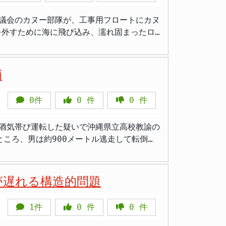
f Nuclear Weapons）が国連で採択さ
議会のカヌー部隊が、工事用フロートにカヌ
守るため「軍事的衝突の拡大を回避し、平和
もので、多くの国や市民団体がその実現を求め
を外すために海に飛び込み、濡れ固まったロ
。 意見書採択の背景と全
は、米軍普天間飛行
市区町村議会で可決されています。しかし、
として核兵器廃絶への取り組みを積極的に進
侵入し、フロートにカヌーを結びつける行為
示したものは沖縄県のみとして大きな注目を
保安庁の職員が危険を冒して解除作業を行う
された形です。 日本政府は憲法
和の発信地としてどのような役割を果たして
捕
。自衛隊の中東派遣として過去に行われたも
が無謀すぎる」 > 「安全な方法で抗議すべ
回の中東情勢は報復の連鎖が続く軍事衝突で
0件
0
件
0
件
備に結びつけられ、海保職員や作業員が危険
大な危険をもたらすリスクがあります。 海
って訴えています。今回の意見書は、現在の
で酒気帯び運転した疑いで沖縄県立高校教諭の
を優先して対応しています。職員が海に飛び
会の
ころ、男は約900メートル逃走して転倒
うした行動が必要になること自体、反対派の
え、戦争や軍事行動の拡大が地域社会に与え
を認めていると発表されています。 那覇
よう地方自治体として意思を明確に示す稀有
す。警察官はゆいレールおもろまち駅付近で車
の理解を損ねるだけでなく、万一の事故につ
世論が分かれる中で、地域からの明確なメッ
00メートルに及び、古島インターチェンジ
が遅れる構造的問題
いう報告です。逮捕後の検査では呼気中のア
「反対派は周囲への危険を最優先で考えるべ
策に意見を示す重要な先例となり、他の地域
ます。立入り制限区域やフロートにカヌーを
で今後も論点の一つとして浮上するでしょ
1件
0
件
0
件
指導する立場にある教職員が飲酒運転の疑い
必要なリスクを与えるため、地域社会の信頼