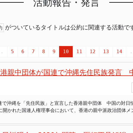
活動報告・発言
がついているタイトルは公約に関連する活動で
約
..
5
6
7
8
9
10
11
12
13
14
.
港親中団体が国連で沖縄先住民族発言 
で沖縄を「先住民族」と宣言した香港親中団体 中国の対日情報戦に
8日に開かれた国連人権理事会において、香港の親中派政治団体
チを行った団体メンバーに「な
たところ、「オール沖縄に頼まれた」と答えたという証言が飛び
長の仲村覚氏が沖縄県庁で開いた記者会見で明らかにされたこ