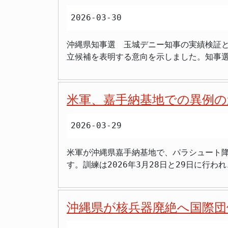
族に対する偏見と差別をやめよ」などと日本政府
古移設問題に反対する勢力の中心として、3期目を目指す構えです。 しかし、本来予定されて
願っています」 >「入院患者に付き添える
委員会などは2008年以降、琉球独立論者
2026-03-30
名護市辺野古沖で作業船2隻が転覆し、乗組
完結型の医療体制へ期待 今回の説明会で
縄は歴史的・文化的にみて疑いなく日本の一
事故原因の究明や安全対策の徹底を求める
ました。沖縄県北部医療組合は「住民の声
国復帰」を選びました。それが沖縄の民意の歴史的事実です。 スパイ防止法が整備されていない日本で
沖縄県知事選 玉城デニー知事の実績検証と
あったとみられ、結果として表明時期の延期に至ったものと考えられます。 対立候
入れていく方針を示しています。 北部地域では琉球大学医学部の地域枠・離島北部枠制度などを通じた医師確保の取り組みが続けられていますが、依
めて乏しい状況です。国会での具体的な対
立候補を表明する意向を示しました。知事
しています。元那覇市副市長で、自民党県
然として沖縄県全体の中で医師の地域偏在の
す。玉城氏は２０１８年に初当選し、202
場の辺野古移設について、県が求める埋め立
合によって地域完結型の医療体制が構築され
県政の成果について問題視する声が広がっています。 沖縄県は、米軍基地問題をはじめとした複雑な課題を抱えていま
民党は、この古謝氏を全面的に支援する方
が一体となった取り組みの成否が問われています。 --- まとめ - 2026年3月26日、名護市民会館で公立沖縄北部医療セ
地負担や、地域経済の低迷、人口流出など多くの
人の古謝氏という、 事実上の一騎打ち の
が開催された - 沖縄県立北部病院と北部
米軍、嘉手納基地での異例の
古謝玄太氏 対立軸は基地と経済 玉城デ
支援を受けて選挙戦を戦うことになり、両
業大学校用地（敷地面積約10万5000平方
から米軍基地の県内負担軽減、特に普天間
予想されます。 辺野古移設問題の重み 沖縄県における米軍基地問題、とりわけ辺野古移設問題は、長年にわたり県政の最大の争点であり続けてきま
産婦人科・外科など慢性的に医師が不足して
2026-03-29
ものとして、保守やリベラルの支持を広く集
した。歴代の沖縄県知事は、この問題に関
望が上がり、組合は説明会の継続開催方針
程度確立しています。 一方、古謝玄太氏は県内の元総務官僚で、自民党県連や主要経済団体の支持を受けています。古謝氏は辺野古移設について「普
んでした。玉城知事は、前任の翁長雄志知事の遺志を継
米軍が沖縄県嘉手納基地で、パラシュート降
天間飛行場の危険性除去」を重視する現実
立場を取ることで、政府との連携を模索し
す。訓練は2026年3月28日と29日に行われ、ヘリコプタ
基地問題を巡る議論は単なるプロジェクトの是非を超え、県
えを持つ層からの支持を得ようとする戦略
練場所について合意がなされているにもか
地域雇用の創出も有権者の関心事項です。
来の発展のために何が最善なのか、という
ラシュート降下訓練は、住民への影響を考
を示せていないとの批判があります。具体
ることは間違いありません。 事故の影響と今後の展望 辺野古沖での船の転覆事故は、選挙戦に思わぬ影響を与える可能性もはらんでいます。事故原
ることが1996年の日米特別行動委員会（SACO）最終報告で合意されました。
声が強まっています。 > 「基地問題だけじゃ生活は良くならない。もっと経済を強化してほしい」 > 「県政は基地反対を唱えるだけで実行力が足
因が、辺野古の埋め立て工事に関連する作
沖縄県が核兵器廃絶へ国際団
れ、訓練は伊江島補助飛行場で行われるこ
りない」 > 「物価高の影響が大きい。政
られます。玉城知事が、この事故を踏まえてどのよ
かし、米軍は2023年12月以降、伊江島
い」 こうしたSNS上の声は、基地問題以外の県政課題に対す