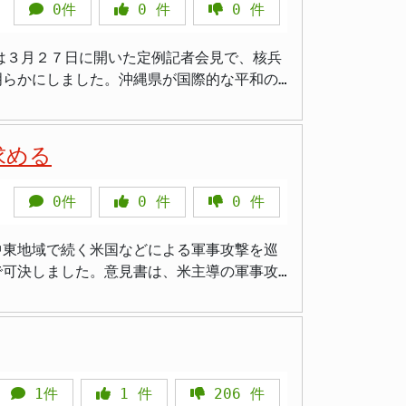
政府と対立しながらも、県政運営を続けてき
0件
0
件
0
件
の土地の大部分を占めるだけでなく、県経済
は、自民党の組織力を活かし、玉城知事の対
嘉手納基地で訓練を続ける方針を示していま
ったとの指摘は少なくありません。 例え
方を左右する 重要なものとなることは間違
は３月２７日に開いた定例記者会見で、核兵
とへの強い懸念を表明しています。特に、今
用政策と結びついた改革や新規産業の創出に
明らかにしました。沖縄県が国際的な平和の
求める声がさらに強まることが予想されま
観光戦略などが総合的に地域経済の底上げに
１６日に開かれた総会で沖縄県の新規加入が
守を求めていく必要があります。また、米軍
り、基地問題に拘泥し過ぎた結果、他の政策
現在の世界情勢に
続訓練
求める
イルの誤発射事故が発生したこともある」と
りました。今後、訓練の実施状況や、それに
路線を打ち出す構図は、有権者にとって選択
器の軍拡が進んで軍事的緊張が高まってい
0件
0
件
0
件
県の加入は、核廃絶に
する課題への回答を示せるかどうかが選挙結
て核兵器廃絶を国際社会に働きかけること
は中東地域で続く米国などによる軍事攻撃を巡
事とは３月４日に意見交換を行い、沖縄がめ
で可決しました。意見書は、米主導の軍事攻
は核兵器を二度と
直すものとして注目されています。沖縄県議
への加入が、沖縄の歴史と平和への強い意志
は行うべきでは
ばなお深刻だ」 > 「政府はリスク回避と人
ど、核兵器廃絶への強い姿勢を示す取り組み
よって提出され、全会一致で採択されまし
復の連鎖が中東地域で続いている現状を「極
が平和教育や人材育成、国際社会への働きか
1件
1
件
206
件
りすることは、平和的解決の妨げになるとし