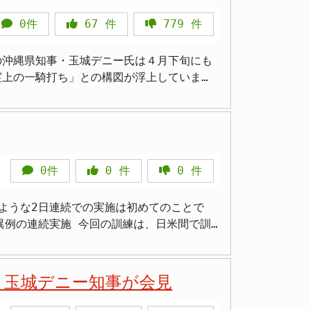
せん。 国連の人種差別撤廃
作って」 住民の声を継続的に反映へ 地域
告を計6回にわたって出しています。 沖
0件
67
件
779
件
故を受け、玉城知事は弔意を表すとともに、
に密着した具体的な要望が住民から寄せられ
際しても、沖縄の人々は「独立」ではなく「祖
を早急に行うことは適切ではないとの判断が
ており、開院まで継続的に住民の意見を取り
職の沖縄県知事・玉城デニー氏は４月下旬にも
一刻も早く進める必要があります。
実上の一騎打ち」との構図が浮上していま
意欲を示しています。古謝氏は、普天間飛行
住民が長年待ち望んできた変化の節目です。統
２期８年の実績を巡っては、当初掲げた公約や
める移設事業への理解を求めています。 自
ことへの期待は大きく、沖縄県と12市町村
り、沖縄県知事選は、現職の玉城知事と、新
ています。 玉城デニー知事と
の支持を基盤とし、古謝氏は政府・自民党の
している - 建設地は名護市大北の旧県立農
政の顔となってきました。玉城氏は初当選時
、沖縄県民の意思を問う選挙戦となることが
部12市町村が共同で設立した整備推進主体 -
の立場は、翁長雄志前知事の遺志を引き継ぐ
き添い用ベッドの確保など生活に密着した要
0件
0
件
0
件
している事実があり、政策的な支持基盤も一定
間で見解の相違が続くことも少なくありませ
氏は移設容認の
ような2日連続での実施は初めてのことで
明確な対立軸となっています。これにより、
に、政府の方針を受け入れるべきだという考
建や
のような姿勢で臨むべきか、そして沖縄の将
連続で行われた点が注目されます。本来、パ
経済成長や生活改善策については明確な成果
県民の判断が、今後の沖縄のあり方を左右す
ら、より離れた伊江島補助飛行場へと移転す
などで、県民の期待に応え切れていないとの
ものへの反対世論がさらに高まることも考え
 玉城デニー知事が会見
生活環境を守るための重要な約束でした。し
がする」 > 「新しいリーダーに期待した
また、玉城知事が掲げる
練を繰り返してきました。地元自治体や県