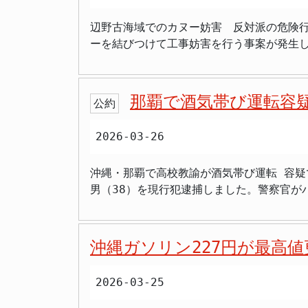
て強く反対しています。 沖縄県議会が今回の意見書で特に強調したのは、沖縄が日本国内で米軍基地を最も多く抱える地域であるという現実です。県
る国際条約や市民運動が広がっています。例として、
辺野古海域でのカヌー妨害 反対派の危険
民生活は米軍基地関連事故・事件や騒音な
れ、2021年に発効しました。条約は核兵
ーを結びつけて工事妨害を行う事案が発生
的解決を求める」と明記しました。意見書では、軍
ています。 沖縄県は、米軍基地が存在する地域であるため、核兵器政策の影響を身近に感じてきました。終戦後から本土復帰までの間、基地に核兵器
ープを解除する対応を取りました。この行動は、反対
国の動き 中東地域での軍事衝突を巡る意見
が配備されていた歴史もあり、住民の間で
場の移設先として政府が進める埋め立て工
その多くは「軍事攻撃の停止を求める」レ
め、国際的なネットワークに参加する意義を強調しているのが今回の加
で工事を妨害してきました。今回も同様に
集めています。これは、沖縄が長年にわたり米軍
もに、核廃絶に向けた具体的な行動が今後
那覇で酒気帯び運転容疑
公約
事態となりました。 > 「あの狭い海域に無理やりカヌーを結びつけてどうするのか」 > 「海保職員が命をかけてロープを外しているのは異常だ」
に基づき、自衛隊の海外派遣には法的根拠
いくのか、今後の活動が注目されます。
> 「フロートにカヌーを係留する行為は周
のには、人道復興支援など限定的なケース
2026-03-26
きで、事故の元になる行動はやめろ」 過
あり、憲法9条が禁止する「戦争放棄」の観点からも議論が分かれています。 意見
な対応を迫られた例があります。こうした行
への不安が根強いことがあります。沖縄県
沖縄・那覇で高校教諭が酒気帯び運転 容疑
上保安庁は、フロートにカヌーを結びつけ
国際情勢や集団的自衛権の運用に対する懸念を県議会として
男（38）を現行犯逮捕しました。警察官が
込んで濡れたロープを外す行為は、行政責
意見書は、県民が日常的に直面する安全保
し、その場で逮捕されたということです。逮
危険な活動が原因であると指摘されています。 辺野古沖の抗議活動は政治的意図を含むものとして認識されている一方で、フロートにカ
る影響は極めて大きいとされています。今
署によると、逮捕容疑は24日午後8時10
けて工事を妨害する行為は、表現の自由の
な動きという評価もあります。また、平和
両の間をすり抜けて走るバイクを発見し停車
ながる可能性があります。 > 「フロートにカヌーを結びつける危険な行為はやめろ」 > 「周囲の作業者や漁民も危険に晒されている」 > 「安全を
セージとして受け止められています。 今後の焦点は、日本政府が中東の軍事衝突に対して自衛隊を派遣するかどうかという法的・政治的判断や、国会
沖縄ガソリン227円が最高
付近で縁石に衝突して転倒したところを警
守るための海保の努力が無駄になっている」
や国民世論がどのような反応を示すかにあ
ルコール濃度が基準の約4倍に達していました。 容疑者は沖縄県立知念高等学校の教諭で、教育現場に立つ立場として飲酒運転で逮
き」 今回の事案は、辺野古問題の政治的
議会にも影響を与える可能性があります。
2026-03-25
域社会で大きな波紋を呼んでいます。県教
結びつける妨害行為は、即時中止されるべ
う。 --- まとめ（重要ポイント） 沖縄県議会が中東軍事攻撃の停止と自衛隊派遣反対の意見書を全会一致で可決。 意見書は自衛隊の派遣・後方支
で逮捕されたことは大変遺憾だ」と述べ、事実関係を確認した上
を失うだけでなく、活動そのものの正当性を損ないます。 今後、辺野古海域での抗議活動は、安全確保と法令