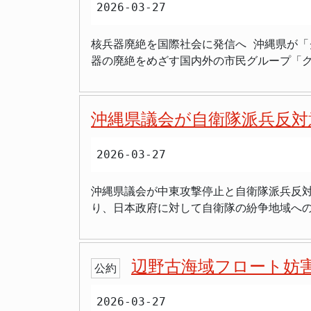
「オール沖縄」という枠組みが、今後も維
2026-03-27
は、この嘉手納基地での訓練中止を強く求めていました。 米軍の説明と県民の懸念 米軍側は、伊江島補助
治的な柱である米軍基地問題は、確かに沖
た玉城知事ですが、2期目に向けてどのよ
の、補助飛行場が利用できなかったり、実
にも影響を与えています。しかし、基地負担
抗馬としての存在感をどこまで高められるの
核兵器廃絶を国際社会に発信へ 沖縄県が「
す。しかし、県側は、一度合意された移転
ば、辺野古移設反対の立場を掲げ続けてき
いありません。9月の投開票に向けて、選挙戦は今後、さらに熱を帯び
器の廃絶をめざす国内外の市民グループ「
回のような2日連続の実施は、住民生活へ
は具体的な成果を示せていません。基地負
ー知事は4月下旬に出馬表明へ、事故受け延期。 元那覇市副市長の古謝玄太氏が出馬意向、自民党支援で対決へ。 辺野古移設問題
ネットワークに参加するのは異例であり、核兵器廃絶の意思を国内
す。 基地負担と日米関係の課題 今回の訓練は、日米地位協定の運用や、基地負担に関する日米間の約束の履行について、改めて課題を浮き彫りにし
つながったかどうかは疑問の余地があります。 基地問題を巡る交渉は中央政府との関係そのものに深く関係するため、県知事だけで解決
いて「世界の２４カ国から３６団体、６７
ました。沖縄県は、例外的な訓練の実施に
はありません。とはいえ、県政トップとし
決議されたと報告しました。県による加入決定は平和を
側も、訓練の必要性と地域住民への配慮とのバランスをど
課題が後回しになったとの批判は根強いものがあります。 選挙戦の行方と住民生活 沖縄県知事選は、基地問
沖縄県議会が自衛隊派兵反対
も言及し、玉城知事は「本土復帰前の沖縄
は、沖縄における米軍基地問題の複雑さと
題に変換して戦われる必要があります。現
述べ、沖縄県民が核兵器に対して深い不安
対する県や住民の対応、そして日米両政府
の幅を提示しています。 県内の人口流出や若者の雇用問題、医療・福祉体制の充実、観光業と農林水産業の再構築など、具体的な施策が今後の争点に
2026-03-27
る。米軍基地を抱える沖縄の立場から見ても、核兵器
なりそうです。玉城氏は基地問題について
向けた国際ネットワークとの連携強化とい
果を左右する重要な要素になると見られます。 まとめ 玉城デニー知事は４月下旬にも立候補表明を検討し、３期目を目指す方向性です
沖縄県議会が中東攻撃停止と自衛隊派兵反対
は、世界の恒久平和の実現に向けた極めて
氏が自民党系の支持を受けて対抗候補として浮上しています。 玉城氏の最大の政策は米軍基地負担軽減
り、日本政府に対して自衛隊の紛争地域へ
ざす「国際平和研究機構（仮称）」の創設に向けた協力
あります。 生活実感や経済成長を
撃の即時停止と平和的解決を求める内容で
許さないという強い思いを持っている」 
会が採択した意見書は、国内の他の自治体では見られな
を改めて示すものだと強調しました。 沖縄県の平和政策はこれまでも独自の歴史認識に基づいて展開されてきました。沖縄県議会では過去に「非核・
ない」 > 「軍事攻撃は即時に停止せよ」 
平和沖縄県宣言」を採択し、核兵器禁止条
辺野古海域フロート妨
公約
道的観点を重視せよ」 意見書は、日本共産
も進めてきました。 「グローバル・アライアンス」自体は、広島県が主導して国際的なネットワークを形成している団体で、核兵器廃絶や恒久平和の
た。文面では、アメリカとイスラエルがイ
実現をめざす国内外の自治体や団体の連携
2026-03-27
めて深刻な事態」と表現しています。また
けなどについて情報交換や共同プロジェクトを進めることが期待されている