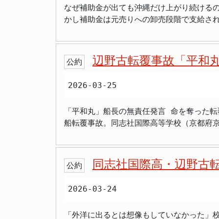
援を行わないよう政府に強く求める内容。 米軍基地を多く抱える沖縄ならではの安全保障懸念が背景。 全国で40以上自治体が意見書採択する中、自
なぜ補助金が出ても沖縄だけ上がり続けるの
> 「教員が安全意識ないのか」 > 「那覇
トにカヌーを結びつけて工事妨害をするよ
衛
かし補助金は元売りへの卸売段階で支給さ
ろ」 防犯カメラなどの映像や通行人の証
り、危険行為を正当化する余地はありませ
れ替えが比較的速く進みますが、沖縄の場合は事情が大きく異なります。 沖縄では石油
にも関わらず逃走した点も捜査で重視しているとみられます。 飲酒運転は道路交通法で禁止されており、
助金の価格への反映が全国に比べて大幅に
以上）を超えた状態での運転は重い違反と
で12週間程度かかる可能性があると指摘されています。 >「那覇のスタンドで給油したら220円超えてた。本土
象となる可能性があり、単なる酒気帯びだけでなく関連する
辺野古転覆事故「平和
公約
て、同じ日本なの？と思った」 補助金再開直
ライアンス（法令遵守）意識が問われる事
値を記録していました。政府は「全国平均を
な問題として受け止められています。警察
2026-03-25
澤経済産業大臣に指示を出しました。本州
た、県内では飲酒運転撲滅の啓発活動が継続されていま
題が重なり、補助金再開後も価格が下がるどころかむしろ上昇が続いています。
放され、任意で捜査が継続されています。
「平和丸」船長の無責任発言 命を奪った転覆事故の当事者がスナック
価格が全国で突出して高い背景には、離島特有
がる可能性もあります。過去の判例では、
船転覆事故。同志社国際高等学校（京都府京
確認されており、本島よりもさらに高い水
委員会の処分とも併せて厳しい対応が予想されます。 社会一般の安全意識としても、沖縄県警は飲酒運転根絶に向け
年生の女子生徒・武石知華さん（17）と、「不屈
輸送するため、輸送コストが本島以上にかかります。 こうした離島の高価格が沖縄県全体の平均を押し上げる「二重構
す。令和6年には道路交通法改正により酒
が経ってもなお、安全管理のずさんさへの
に広げています。 >「宮古島で250円超え…車なしでは生活できないのに、これ以上上がったらどうすればいいんですか」 経済的な打撃は家計にとっ
飲酒運転防止策が一層求められることにな
ます。 スナックで泥酔、「俺が決めたんじゃない」 2026年3月22日、第11管区海上保安本部（那覇）は、業務上過失往来危険と業務上過失致死傷
て深刻です。一般家庭でガソリンが10円値上
同志社国際高・辺野古
公約
の両容疑で実況見分を実施し、「平和丸」
1世帯あたり年間で1万円以上の支出が増え
ターに突っ伏し、泥酔している状態だったといいます。 その場を後にした船長を記者が直撃すると、驚くべき発言
わけ生活を直撃しています。 国家備蓄放出と今後の見通し 政府は2026年3月26日から、沖縄石油基地を含む全国11か所の石油基地で、国家備蓄の
2026-03-24
が出ていたのに出航したのかを問われると
うち約30日分にあたる850万キロリットル
た。 出航を誰が決めたのかという問いには、「金井さんの判断だから。俺がどうのこうのじゃない。担当はあの人。俺は決める権利ない」と、すでに
8,000億円をガソリン補助金の財源に充てることを決定
「外洋に出るとは想像もしていなかった」校
亡くなった「不屈」の金井船長に責任を押
りするのは分かるけど、中東依存の根本を