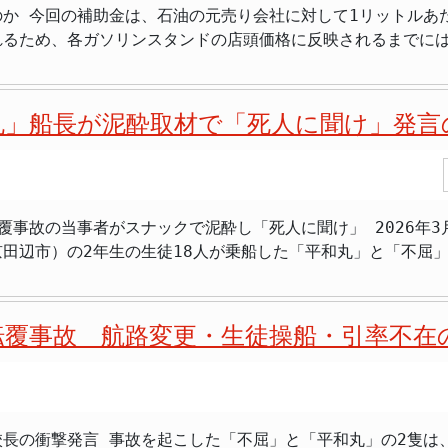
か 今回の補助金は、石油の元売り会社に対して1リットルあた
でもまだ飲酒運転あるんだな」 > 「子どもたちにも悪影響だ
うな無謀な行動は反対派自身の信頼を失う結果となります。政
隊派遣反対を明示したのは沖縄のみ。 地方議会として政府の安全保障政策への異議申し立てとし
れるため、各ガソリンスタンドの店頭価格に反映されるまでに
言から、バイクが渋滞中の車列の間を縫うように走行していたこ
ん。
を船でまとめて仕入れるため、在庫の回転に時間がかかり、補
日本では基準値（呼気1リットル中0.15mg
遅れやすい構造があります。専門家の試算では、補助金の効果
して殺人や重大事故につながるリスクが高い行為とされていま
の友人は170円台になったって聞い
違反としても取り扱われるケースがあります。 今回の逮捕は、教育現場にある者のコ
丸」船長が泥酔取材で「死人に聞け」発言
前の2026年3月16日時点で、全国のレギュラーガソリン平均
案でもあります。教職員は児童生徒に法を守る模範を示す立場
170円程度に抑える」方針を掲げており、高市早苗首相は202
や教育委員会は今後、懲戒処分や教員としての資質についても
をはじめ多くの地域では補助金の反映が進み全国平均は急速に
すが、今回のような現場での摘発は後を絶たない状況です。 逮捕後、容疑者は
 離島の高価格も「県平均」を押し上げる深刻な構造 沖縄のガソリン
警察は逃走状況や飲酒量、転倒時の状況などについて詳細な調
で泥酔し「死人に聞け」 2026年3月16日、沖縄県名護市辺野古沖で起きた抗議
の問題も存在します。2026年3月25日時点で、宮古島では
呼気中のアルコールが基準値の4倍を超えるケースでは免許取消
田辺市）の2年生の生徒18人が乗船した「平和丸」と「不屈」
準となっています。宮古島や八重山など沖縄の離島は、本島か
た啓発や取締りを強化していま
」の船長・金井創さん（71）が死亡、生徒12人と乗組員2人の計14
造」が、全国との価格差をさら
気帯び自転車運転も対象となるなど、交通安全対策は年々厳格化
批判は収まらない。そのような中で、今度は「平和丸」船長の
ります。
がりするだけで、年間約4,000円から5,000円の負担増に
転覆事故 航路変更・生徒操船・引率不在
の船長が立ち会った。ところがその夜、船長は名護市内のスナ
ることになります。交通インフラが車に頼らざるを得ない沖縄
が飛び出しました。なぜ波浪注意報
、「ずっと波浪注意報は出てるんだよ。3カ月ずっと出てる。俺
の原油を放出すると発表しています。また政府は2026年3月24
しており、補助金の継続性は一定程度確保されました。 >「備蓄を放出したり補助
長の衝撃発言 事故を起こした「不屈」と「平和丸」の2隻は
し付けるような言い方をしました。そして極め付きは「死人を
変えなければ同じことが繰り返される」 ただし、備蓄放出の主