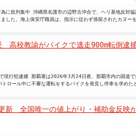
核兵器禁止条約（Treaty on the Prohibition o
行為に批判集中 沖縄県名護市の辺野古沖合で、ヘリ基地反対協
どの影響を長年にわたり受けており、地域住民の安全と安心を
器の開発・保有・使用を法的に禁止し、最終的な廃絶をめざす
しました。海上保安庁職員は、指示に従わず係留されたカヌー
事的対応よりも外交的解決と国際社会の協調を優先するよう求めています
派の無謀な活動が周囲に危険を及ぼしていることを示すものです。 辺野古沖
書や決議はこれまでに、岩手県や全国の少なくとも40以上の
は核問題への高い関心と不安が根強くあります。このため県政
事の現場です。反対派はカヌーや小型船で立ち入り制限区域に
ベルに留まり、「自衛隊派遣や後方支援を行わないこと」を明
入決定の背景です。 地元では、今回の国際団体加入について評価する意見とと
、フロートに結びつけられたカヌーが工事の妨げとなり、海上
基地を受け入れてきた経験から安全保障政策に対する強い意見が反映
どこまで広がるのかを見守る声も出ています。沖縄県が国際平
 高校教諭がバイクで逃走900m転倒逮
と限定的な任務内容が必要であるとの立場を維持してきました
囲を危険に晒す」 > 「基地反対の意図は理解できるがやり方
があり、武力行使を伴わない形で派遣されました。しかし、今
去にも辺野古沖では、抗議活動中にカヌーがフロートや工事用設
書採択の背景には、沖縄県内でも米軍基地関連事故や安全保障政策
為は、抗議者自身だけでなく、周囲の漁船や工事関係者にも重
議会は、基地負担の軽減や地元自治体の安全確保を長年にわた
で現行犯逮捕 那覇署は2026年3月24日夜、那覇市内の国道
て工事妨害をする反対派に対し、立入り制限区域での安全確保
公式に表明したものとして位置付けられます。 県民の安全と意見書の意義 沖縄県議
パトロール中に不審な運転をするバイクを発見し停車を求めたと
任として安全を守るためのやむを得ない措置です。しかし、こ
障リスクに基づくものです。米軍基地を抱える地理的条件に加
捕後の呼気検査で基準値の約4倍のアルコールが検出され、容疑
ヌーを結びつ
回の意見書は、政府に対して自衛隊の紛争地域派遣を行わない
分ごろ、那覇市銘苅1丁目付近の国道330号での酒気帯び運転で
範囲を超えた危険行為です。安全を無視した抗議は、地域社会
的解決を求める声は、安保法制や自衛隊海外派遣に対して国民
を求めましたが、男は停止せず北へ逃走しました。追跡は約9
値更新 全国唯一の値上がり・補助金反映
察に取り押さえられました。現場で男からは強い酒臭がしたと
 > 「抗議の意図は理解できるが方法が間違っている」 > 
ります。沖縄県議会の意見書は、地方自治体として安全保障政
捕されたことは地
背景を考慮しても、明らかに危険性が高い行為として問題視され
武力衝突の即時停止を求める声は、国際社会や国内政治の舞台
育委員会の半嶺満（はんみね・みつる）教育長は「児童生徒を
きです。安全を無視した抗議活動は、周囲の市民や作業者に不
で厳正に対応する意向を示しました。 > 「こんなところで転倒してどうするんだ…」
順守を最優先に行うべきであり、フロー