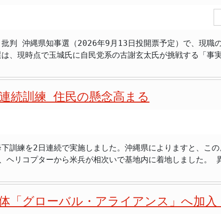
を批判しており、国連の場での沖縄を標的とした発言は初めてではありま
いた表明時期は、同月28日でした。その直前の26日、
ベッドの配置は絶対に必要。家族が安心して支えられる環境を
らの主張に基づき「沖縄の人々を先住民族として認めよ」とする勧
員2名が亡くなるという痛ましい事故が発生しました。この事
は、入院患者の付き添い者が使用できるベッドの配置など、生活
部であり、沖縄県民は日本国民です。1972年の本土復帰に
姿勢を示しました。このような状況下で、自身の政治的な表明
を踏まえながら、要望があれば説明会を開いていきたい」とし
は、こうした情報工作への法的な対抗手段が極
批判 沖縄県知事選（2026年9月13日投開票予定）で、現
補の出馬と自民党の動き 一方、玉城知事に対抗する動きも活発化
応策の議論と、日本政府による国連への正式な抗議・反論を、
選は、現時点で玉城氏に自民党系の古謝玄太氏が挑戦する「事
連などが支援を検討している古謝玄太氏が、知事選への出馬に
解消には至っていません。2028年度の開院は、北部地域の
2年に再選しており、今回が３期目を狙う戦いです。しかし、
て承認撤回の取り消しを容認する姿勢を示しており、政府が進
、住民が地元で質の高い医療を安心して受けられるようになる
す。人口比で全国最多の米軍基
針で、県内での選挙運動を本格化させる見通しです。これによ
ンターに関する住民説明会
構造的な問題があり、知事のリーダーシップが強く問われる選挙となっ
様相を呈することになります。玉城知事は「オール沖縄」勢力
地区医師会病院を統合した新センターは2028年度の開院を目指
連続訓練 住民の懸念高まる
ニー氏は独立無所属で知事を務めており、在任７年余りで沖縄県
者の対立は、国政の争点ともなっている辺野古移設問題を巡る
メートル） - 沖縄県北部医療組合は2023年4月に沖縄県と北
飛行場の辺野古移設反対を最大の政策軸に据えてきました。こ
いる診療科の新設・強化が統合の主な目的 - 住民からは付
めてきました。実際、２０１８年と2022年の知事選で勝利
して県民の民意を尊重する立場を取ってきましたが、政府との
を示した
ぐ形で、辺野古移設に一貫して反対の姿勢を貫いています。 その一方で、古謝
下訓練を2日連続で実施しました。沖縄県によりますと、この
的な解決策として容認する立場を打ち出しており、玉城氏とは
ています。これは、基地負担の軽減や沖縄の振興策と引き換え
ーから米兵が相次いで基地内に着地しました。 異例の連続実施 今回の訓練は、日米間で訓
政運営全般に関わる争点になりつつあります。 基地問題だけではなく、沖縄経済の再
とも言えます。選挙戦を通じて、県民は、基地問題に対してど
かわらず、嘉手納基地という例外的な場所で、しかも異例の2日
玉城氏は在任中、基地負担軽減を優先課題としてきた一方で、
難しい選択を迫られることになるでしょう。この問題に対する
慮し、嘉手納基地に隣接する読谷村にあった読谷補助飛行場か
的には県内の賃金水準や若年層の就業機会、観光産業の多角化
 訓練移転の約束と現実 この合意に基づき、読谷補助飛行場は返還さ
業であった場合、工事の安全性に対する懸念や、基地建設その
体「グローバル・アライアンス」へ加入
とになっていました。これは、基地負担を軽減し、地域住民の
策の成果を見たい」 > 「玉城さんの県政は何も変えていない気
うなメッセージを発信し、選挙戦を戦っていくのか、注目が集まります。 
補助飛行場の滑走路の劣化を理由に、再び嘉手納基地での降下訓
る有権者の不満を端的に示しています。 基地問題の限界と実行力への疑問 玉城氏の政