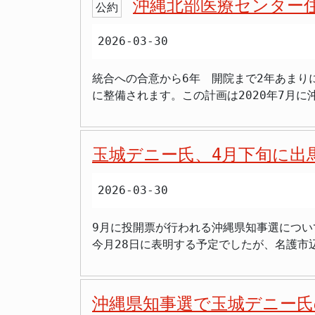
沖縄北部医療センター住
公約
戦）の深刻な実態を国民に突きつけています。 何が起きたのか—国連での「先住民族」スピーチの全容 スピーチを行ったのは、香港の
ロボノ法的サービス協会」のメンバー、ジュン・ホー氏です。 仲村氏によると、同団体の代表者は香港
2026-03-30
ています。ホー氏は「植民地化と土地剥奪
存在に軍事化を強いられる琉球諸島の先住
統合への合意から6年 開院まで2年あまり
批判しました。 基地問題への不満を「先住民族への人権侵害」にすり替え、あたかも沖縄が日本から独立すべき民族の土地であるかのように国連の場
に整備されます。この計画は2020年7月
で印象づけようとする意図が、このスピーチから透けて見えます。 >「『オール沖縄に頼まれ
後、2023年4月に沖縄県と北部12市町村
大な内通行為ではないか。県民の多くはそん
設地は名護市大北の旧県立農業大学校用地で、
日本の主権を否定する工作をするのは絶対に
行われており、現在は着実に整備が進んでい
れを『先住民族』と言い換えて分離工作に使
玉城デニー氏、4月下旬に出
武町、伊江村、伊平屋村、伊是名村で構成されてお
題。日本政府はもっと強く抗議すべきだ」 
の偏在 統合で解決を目指す 沖縄北部地
く、日本の主権そのものへの攻撃だ」 「オ
2026-03-30
療科では医師が慢性的に不足しており、出
チ終了後にホー氏に直接確認したところ、「オール沖縄に
参加者から「お産のとき北部病院に産科の
勢力が外国の親中団体を通じ、国連の場で
9月に投開票が行われる沖縄県知事選につい
声が上がり、北部地域で暮らす住民が長年抱えてきた切実な問題を浮き彫
え、国家の主権と領土の一体性を損なう重大な行為と言わざるを得ません。 座波氏
今月28日に表明する予定でしたが、名護市
応が難しかった診療科の新設や医療機能の
題と先住民族問題を一緒にするのは、非常に大きな過ちが出てくる
選は、米軍普天間飛行場の名護市辺野古へ
運用が格段に向上するというのが、県や医
今後、沖縄が「先住民族の土地」と定義さ
人の一騎打ちの構図が濃厚となっています。 知事選の構図と延期の背景 沖縄県の玉城デニー知事は、3月30日に県庁で記者団の取材に応じ、
整備は構造的な解決策として最大規模の取り組みとなります。 >「産婦人科の先生がいなくて南部の病
る」と危惧を示しました。 中国による「沖縄分断工作」の全体像—これは情報戦だ 今回の件は突発的な出来事ではありません。中国による組織的な
知事選への出馬について「後援会でゴール
解決してほしい」 >「使いやすい施設にし
対日情報戦の一環として理解する必要があります。 中国の国連次席大使は2025年10月、国連総会第3委員会（人権）にお
沖縄県知事選で玉城デニー氏
2018年の知事選で「オール沖縄」会議な
医療格差がある。統合でやっと本当の意味で