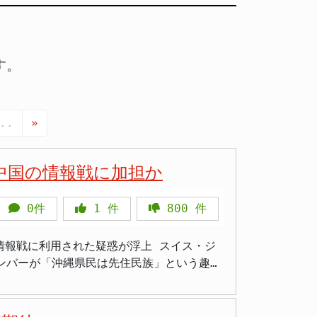
す。
..
»
中国の情報戦に加担か
0件
1
件
800
件
利用された疑惑が浮上 スイス・ジ
メンバーが「沖縄県民は先住民族」という趣旨
出したことです。2026年3月30日、一般
の事実は、沖縄を利用した対日情報戦（認知