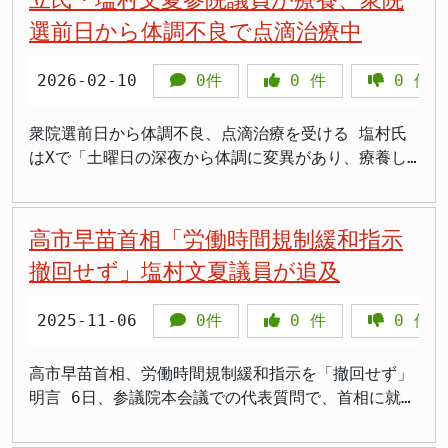
性を強調しました。これは、すでに発生した被害事例
れた例が多くあります。 戦後80年でも残る無国籍問
て寝ることもできずソファで横になっている状態だと
選前日から体調不良で点滴治療中
だけでなく、将来の危険性をも見据えた法整備の考え
題 この問題の重さは、戦後80年を迎えても解決して
明かし、心配の声が多数寄せられています。 塩村氏
方と言えるでしょう。 塩村氏「自己所有は財産」と
いないことにあります。当時の制度では、父親が日本
は2月14日午前、Xに「おはようございます。今週は
2026-02-10
0件
0
件
0
件
立法事実に疑問 一方、立憲民主党の塩村文夏氏は、
人であることを示す書類や戸籍とのつながりが重要で
じめにある手術をしました。抗菌剤など、術後の薬を
法案のいくつかの点に強い疑義を呈しました。特に問
したが、戦後の反日感情の中で身元を隠さざるを得な
飲んでいるのですが、これが合わないのか、差し込む
題視したのは、自己所有の国旗であっても、公然と損
かった人も多くいました。 その結果、日本人の父を
ような腹部の激痛がはじまり下痢や吐き気などが。ベ
衆院選前日から体調不良、点滴治療を受ける 塩村氏
壊すれば罪に問われる可能性があるという点です。塩
持つにもかかわらず、日本国籍の確認や回復が難しく
ッドへ移動して寝ることもできず、ソファで横になっ
はXで「土曜日の深夜から体調に変異があり、療養し
村氏は、「自分で持っているものは財産であり、それ
なった人が残されました。高齢化が進み、親族探しや
ています。。早く良くなりますように。。」と投稿し
ています」と報告しました。投稿にはベッドから点滴
をどう扱おうと自由であるべきだ」という立場から、
戸籍確認に使える時間は限られています。 > 「80年
ました。 塩村氏は東京都選挙区選出の参議院議員
を見上げた状況と見られる写真が添付されていまし
「なぜ自己所有の国旗を処罰対象から除外しないの
も待たされた人たちを、これ以上放置してはいけませ
で、2025年7月の第27回参議院議員通常選挙で2期目
た。 塩村氏は2月7日夜7時台には、翌日に投開票を
高市早苗首相「労働時間規制緩和指示
か」と疑問を投げかけました。 さらに、塩村氏は、
ん」 > 「戦争が終わった後の責任を、国がまだ果た
の当選を果たしました。現在は内閣委員会委員、政治
控えた衆議院選挙に向けて最後の訴えを行った元立憲
撤回せず」塩村文夏議員が追及
法案の根拠となる「立法事実」、すなわち具体的な国
していないと思います」 > 「日本人の父を持つ人が
改革に関する特別委員会委員、国際問題に関する調査
民主党の中道改革連合の候補の投稿を続々とリポスト
内での発生事例が示されていないことを問題視しまし
無国籍のままなら、政治が動くべきです」 > 「支援
会理事などを務めています。 土曜日深夜から体調に
していました。また、野田佳彦共同代表氏と斉藤鉄夫
2025-11-06
0件
0
件
0
件
た。SNS時代だから必要だという論理に対し、SNS普
するなら人数、期限、費用をきちんと示して進めてほ
変異 塩村氏はほかのSNSには2月11日に「土曜日の深
共同代表氏がガッツポーズを見せた写真も投稿し「両
及後に国内事例が確認されていない現状を踏まえれ
しいです」 > 「沖縄につながる人たちの話なら、県
夜から体調に変異があり、療養しています」と投稿
代表！勝たせてください！勝たせてください！」とつ
ば、「おかしい」と指摘しました。具体的な事例がな
も国も本気で向き合うべきです」 この問題は、単な
し、点滴を受けている様子の写真を公開していまし
づっていました。 2月8日午後には「寒かったです
高市早苗首相、労働時間規制緩和指示を「撤回せず」
いにもかかわらず、自己所有の財産にまで刑罰を及ぼ
る外国支援ではありません。日本の戦争と移民の歴史
た。その後、週はじめに手術を受けたことになりま
ね。お昼前に投票を済ませてきました」と、自身の写
明言 6日、参議院本会議での代表質問で、首相に就任
そうとする法案の姿勢に疑問を呈したのです。 塩村
から生まれた課題であり、日本政府が制度面で整理す
す。 手術の具体的な内容については明らかにされて
真とともに報告していました。この時点では体調不良
したばかりの 高市早苗 氏が、厚生労働大臣 上野賢
氏は、政治的な意見表明を目的とした国旗損壊行為に
べき戦後処理の一部です。 国の支援には期限と数値
いませんが、術後の抗菌剤などの薬が体に合わず、差
の様子は見せていませんでしたが、深夜から体調が悪
一郎 氏に対して行った「労働時間規制の緩和」に関