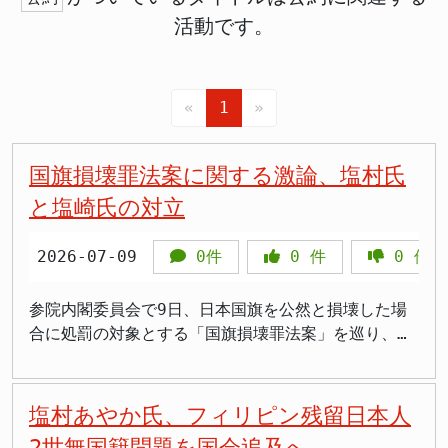
活動です。
«
1
»
国旗損壊罪法案に関する激論、塩村氏
と塩崎氏の対立
2026-07-09
0件
0
件
0
件
参院内閣委員会で9日、日本国旗を公然と損壊した場
合に処罰の対象とする「国旗損壊罪法案」を巡り、激
しい質疑が交わされました。法案提出者の一人である
自民党の塩崎彰久衆院議員に対し、立憲民主党の塩村
文夏参院議員は、自己所有の国旗であっても罰せられ
塩村あやか氏、フィリピン残留日本人
る可能性や、具体的な立法事実の欠如などを厳しく追
2世無国籍問題を国会追及へ