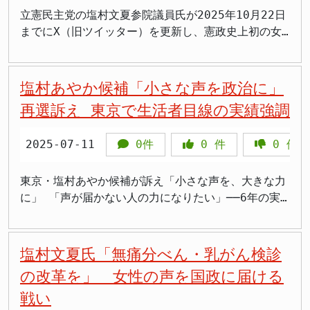
えも一部ではあるかもしれないが」と述べました。
史的な関係を考えれば自然な対応です。沖縄からフィ
ジを浴びせられる出来事がありました。この問題は大
女性の権利やジェンダー平等などの問題に積極的に取
示を出したというものです。 政府側は「審議会で議
保護を軽視しているという海外からの批判が出てい
立憲民主党の塩村文夏参院議員氏が2025年10月22日
この発言に対し、塩村氏は「そういうことを一言も言
リピンへ渡った人々の歴史があり、その子や孫が今も
きな社会問題となり、女性議員に対するハラスメント
り組んできました。2019年の参議院選挙で初当選
論が行われている」として、実際の法律や制度変更に
る」と述べ、外国人観光客による買春行為を国際的信
までにX（旧ツイッター）を更新し、憲政史上初の女
っていない」と声を荒らげ、強い不快感を示しまし
身元確認を求めているからです。 一方で、最終的に
の象徴的な事例として注目されました。 参議院議員
し、現在1期目を務めています。 特別国会を前に療
向けた議論を開始しており、塩村議員はその議論の透
用の観点から捉え直す必要性を訴えました。これに対
性首相となった自民党の高市早苗総裁氏への期待をつ
た。塩村氏によれば、自身は「自分で持っているもの
国籍や渡航、戸籍確認を動かす中心は国です。地方自
としては、不妊治療の保険適用、無痛分娩の普及促
養、国会審議への影響は 政府は2月18日に特別国会
明性・納得性を問うています。 今後の焦点となる論
し高市首相は「大変重いご指摘として受け止めた」と
づりました。政治的立場を超えて女性政策での連携を
は財産に当たるので、そこに国家が介入していって刑
治体が寄り添うだけでは限界があり、国会で政府の姿
進、動物愛護、悪質ホスト対策など、幅広い分野の政
を召集する方針を固めており、会期は150日間となる
点は次の通りです。 規制緩和が実質的にどのような
応じ、「近時の社会情勢などを踏まえ、規制のあり方
呼びかける内容は、野党議員からの異例の応援メッセ
塩村あやか候補「小さな声を政治に」
罰を与えていくことに対しての疑問がある」と主張し
勢を問う意味は大きいです。 この問題は、党派で軽
策に取り組んでいます。2023年3月の予算委員会で
見通しです。塩村氏が療養から早期に回復し、国会審
内容になるのか（時間上限の引き上げ、例外の拡大な
について必要な検討を行う」との方針を初めて明らか
ージとして注目を集めています。 塩村議員氏は「女
ただけであり、自己所有の旗に「何でもしていい」な
く扱うべきではありません。戦争で引き裂かれた家族
は、日本でわずか8.6%にとどまっている無痛分娩の
議に参加できるかが注目されます。 参議院では、
ど） 緩和が行われた場合、過労死など過酷労働を招
再選訴え 東京で生活者目線の実績強調
にしました。現行の売春防止法は売買春を禁じていま
性初の総理が誕生しました」と書き出し、「女性への
どとは一言も言っていないと塩崎氏の解釈を真っ向か
の問題であり、制度の谷間に残された高齢者の尊厳の
普及のために、第8次医療計画に盛り込むべきと要望
2026年度予算案の審議や重要法案の審議が予定され
くリスクとのバランスをどう取るか 緩和の対象や前
すが、売買春行為そのものに罰則は設けられていませ
温もりある社会を」と訴える高市新首相氏の記事を引
ら否定しました。この認識の齟齬は、法案の解釈を巡
問題です。 塩村氏の質疑では、玉城知事との関係を
し、加藤厚生労働大臣から前向きな答弁を引き出しま
ています。中道改革連合は参議院で一定の議席を有し
提条件（「従業者の選択」「健康維持」が十分担保さ
ん。 また、首相は、SNSを通じた匿名・流動型犯罪
2025-07-11
0件
0
件
0
件
用しました。その政策や考え方を調べた結果、泣きそ
る根本的な対立軸を浮き彫りにしました。 塩崎氏
語るだけでは足りません。政府がいつまでに何をする
した。 また、超就職氷河期世代として非正規雇用で
ており、予算の参議院通過には中道の協力が必要で
れるのか）をどう制度化するか 現場実態（長時間労
グループ（いわゆる「トクリュウ」）が買春を資金源
うになったと率直な思いを吐露しています。 政治的
は、自己所有の国旗であっても「多くの人の目に見え
のか、残された人の人生に間に合うのかを、具体的な
社会に出た経験から、保育園の待機児童問題や女性の
す。塩村氏のような有力議員の欠席が長引けば、党の
働、複数勤務、副業など）が本当に「選択・ニーズ」
にしている可能性を挙げ、「売買春の根絶、トクリュ
立場を超えた女性政策への期待 塩村議員氏は投稿
東京・塩村あやか候補が訴え「小さな声を、大きな力
る場所でそれを損壊したり汚損したりすることについ
答弁として引き出すことが重要です。 戦後80年の節
働き方の問題にも積極的に取り組んでいます。公式サ
国会対応にも影響が出る可能性があります。 また、
に基づいているのか検証できるか 賛否の分かれ目 与
ウの撲滅に向けて、政府一体となって取り組みを進め
で、高市首相氏との政治的スタンスは真逆かもしれな
に」 「声が届かない人の力になりたい」──6年の実
ては、守るべき社会的な法益があるのではないか」と
目に必要なのは、慰めの言葉ではなく実務です。フィ
イトでは「就職氷河期に社会に出た私の周りには非正
塩村氏は女性の権利やジェンダー平等などの問題で積
党側からは「働き方改革を次の段階に進めるために柔
る」と強調しました。 現行法と規制の限界 国内法に
いと認めつつも、女性政策の方向性は重なる部分も多
績と2期目への決意 参院選終盤戦となった7月11日、
いう立場から法案を提案していると説明しました。つ
リピン残留日本人2世の無国籍問題は、日本が自国の
規で働く友人が多く、彼女たちは出産後、待機児童問
極的な発言を続けてきた議員として知られています。
軟性を高めることは必要だ」との声も出ています。対
よれば、売春そのものは禁止されており、事業者を処
いのではないかとの見解を示しました。在任中に政治
東京選挙区から再選を目指す立憲民主党の塩村あやか
まり、個人の所有物であっても、公の場で国旗への敬
歴史にどう責任を持つのかを映す鏡になっています。
題にぶつかり、働けなくなるという厳しい状況に直面
これらのテーマに関する法案審議や質疑において、塩
して、野党側からは、 > 「これは働き方改革の逆行
罰できる枠組みはありますが、買春行為を行った側へ
的スタンスが違う自分たちも「おおっ」と思えるよう
候補が、JR錦糸町駅南口で街頭演説に立ちました。応
塩村文夏氏「無痛分べん・乳がん検診
意を欠く行為は、社会全体の秩序や国民感情を損なう
国は高齢の当事者が存命のうちに、手続の壁を下げる
していました」と述べています。 マンション政策に
村氏の存在は重要です。 選挙期間中の激務が影響か
だ」「過労死を事実上許容する道を開くことになる」
の罰則規定が存在しない点が指摘されてきました。今
な女性政策を進めてほしいと期待を寄せ、後押しした
援には大串博志代表代行らも駆けつけ、支援を呼びか
可能性があるため、規制すべきだという考えです。
実務を急ぐべきです。 まとめ ・塩村あやか参議院議
も注力 塩村氏は「マンション政策の塩村」としても
塩村氏の体調不良の原因は明らかにされていません
と厳しい批判が上がっています。 > 塩村議員は「命
の改革を」 女性の声を国政に届ける
回の議論は、この“抜け穴”をどう埋めるかが焦点にな
いと表明しています。 >「女性初の総理誕生は素直に
けました。 2期目への挑戦となる塩村候補は、1期6
法案の行方と国民的議論 塩崎氏の説明に対し、塩村
員は、玉城デニー沖縄県知事の激励会に参加しまし
知られています。東京では多くのマンションが築40年
が、選挙期間中の激務が影響した可能性があります。
より仕事になってはいけない」「副業・兼業のリスク
っています。多くの関係者が「罰則を伴う実効的な制
戦い
嬉しい。政治的立場は違っても応援したい」 >「高市
年の間に成し遂げた実績を振り返りながら、「これま
氏は「本気でやるつもりなのか、疑問を感じる」と改
た。 ・塩村氏は、フィリピン残留日本人2世の無国籍
を超え、老朽化と管理不全が深刻な課題になっている
塩村氏は2月7日夜まで、中道改革連合の候補者の応援
を軽視してはならない」 と訴えました。 また、首相
度に見直す必要がある」との認識を共有しています。