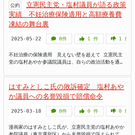
使った買春・犯罪グループの資金源規制をどうする
塩村氏はブレない政策姿勢を貫いている。 4日、下北
立憲民主党・塩村議員が語る政策
どの独自政策「タカノミクス」に取り組むよう提言し
主党の大串博志代表代行は、「『小さな声を、大きな
公約
ど、多くの議員連盟で活動しています。 過去には嫌
席を大幅に減らし、自民党の歴史的大勝を許しまし
ません。時間を稼ぐ副業の必要性が増す背景には、賃
が、「無痛分べん」の普及と、「痛くない乳がん検
か」といった具体的立案が次の焦点です。 今後の焦
沢駅前で行われた街頭演説には平日にもかかわらず約
ていました。アベノミクスを継承すれば円安からの物
力に』という姿勢を6年間貫いてきた」と塩村氏を評
実績 不妊治療保険適用と高額療養費
がらせ被害も 塩村氏は過去に何度も嫌がらせ被害に
た。塩村氏が熱烈に応援していた候補者の多くが落選
金が上がらず生活が苦しいという現実もあります。つ
診」の実現だ。 特に無痛分べんについては、「選択
点と課題 政府が検討を本格化させる中、以下のポイ
100人が集まり、足を止めた。開口一番、塩村氏が語
価高が止まらないと指摘し、初の女性総裁として女性
価。不妊治療、ヤングケアラー支援、特殊詐欺対策、
遭っています。2020年6月には東京都世田谷区の事務
し、党は分裂の危機に直面しています。 塩村氏は2月
まり、労働時間の規制緩和論議は、 「働き方改革」
できる国では90％以上が導入されているのに対し、日
凍結の舞台裏
ントが今後の議論の鍵になります。 ・買春を行った
ったのは、若者の安全に直結する「風俗営業法（風営
活躍支援に注力すべきだと訴えています。 野党から
マンションの権利問題など、市民の声を受け止め国政
所で立て看板や郵便受けが壊され、世田谷署が器物損
9日未明の投稿で「今夏の選挙の結果はかなり厳しい
から「働かざるを得ない働き方改革」 へ形を変える
本ではわずか17％にとどまっている」と指摘。その背
個人への罰則導入の有無とその範囲。 ・外国人観光
法）」の改正についてだった。 「警察からは最初、
の異例のエール 立憲民主党は野党第一党として自民
へとつなげてきた姿勢に触れ、「今の時代に最も必要
壊容疑で捜査しました。塩村氏は「今回だけではな
ものでした」と述べており、選挙結果に対する失望感
リスクを孕んでいます。 結論として、首相の「撤回
景にあるのは、「日本の政治における女性議員の少な
客を含む買春関係者の摘発強化及び日本国内での制度
『風営法は一丁目一番地だから、絶対に触らせない』
2025-05-22
0件
1
件
1
件
党と対立する立場にありますが、塩村議員氏の投稿は
な政治家」と呼びかけました。 円安が物価高の一因
く、これまでも刃物を連想させるモノを封書で送って
が窺えます。精神的なストレスが体調不良を悪化させ
しない」という宣言は強い意志を示すものである一方
さ」だと主張する。 「女性の方が気づきやすい政
整備。 ・SNS・匿名チャットなどを通じた犯罪グル
と言われたんです。でも、悪質ホスト問題やトクリュ
女性政策に関しては党派を超えた協力の可能性を示唆
であることにも触れ、「金融緩和一辺倒だったアベノ
きたり、ポストに大量の嫌がらせを入れられたり、怪
た可能性も否定できません。 政治家にとって、選挙
で、 その先にある制度変更の方向性・保障・フォロ
策、当事者として感じ取れる課題がある。より多くの
ープ（トクリュウ等）への捜査・資金規制の強化。
ウ（匿名・流動型犯罪グループ）が広がる中で、彼ら
しています。野党議員が与党の新首相に対してこのよ
ミクスの見直しが必要だ」と述べ、金融政策の正常化
不妊治療の保険適用 見えない壁を超えて 立憲民主
文書を選挙区中にばら撒かれたり、議会まで嫌がらせ
結果は自身の政治活動の成否を左右する重要なもので
ーの設計が極めて重要です。国民の信頼を裏切るよう
女性を国会に送ることが重要」と訴え、女性の政治参
・女性被害者の支援体制の拡充と、女性の尊厳保護を
もさすがに危機感を持ち、態度が変わった。そこから
うな期待を表明するのは異例です。 高市首相氏は就
によって中長期的に物価を抑える必要性を訴えまし
党の塩村あやか参議院議員は、自らの政治活動を通し
をしに来た上で、金品の要求されたりしている」と明
す。特に塩村氏のように、党の方針や候補者を熱心に
な実務運用になった場合、政権にとって逆風となる可
加が社会の質を高める鍵であると強調した。 また、
掲げた観光政策との整合性。 塩村議員の追及は、既
法改正まで進んだんです」 若年層の被害が多いホス
任記者会見で、今の暮らしの不安や未来への不安を夢
た。 この日の演説会には、酒井なつみ衆院議員や柴
て実現した政策の一つとして、不妊治療の保険適用を
かしています。 2021年8月には「部屋のインターホ
応援してきた議員にとって、惨敗という結果は大きな
能性が高いでしょう。 11月中にも、厚労省審議会で
マンモグラフィーによる乳がん検診について、「日本
存の制度では対応しきれない「グレーゾーン」の存在
ト業界や反社絡みのトラブルに真正面から切り込んだ
や希望に変える政策を打ち出す党運営を行いたいと抱
田勝之衆院議員をはじめ、多くの地方議員や市民が集
挙げた。制度導入までにはさまざまな困難が立ちはだ
ンが鳴ったが、玄関先に誰もいなかった」とツイッタ
ショックだったと考えられます。 早期回復を願う声
具体案の提示が予想されます。企業側・労働者側・遺
人女性の体格に合っておらず、痛みを伴う検査が受診
を政府に問いただした点で意義があります。首相答弁
実績を、本人の言葉で語る姿に、会場からは拍手と
負を語りました。物価高対策を含めた2025年度補正
まり、終始熱気に包まれました。
かったが、党内の女性議員らと連携し、国会の委員会
はすみとしこ氏の敗訴確定 塩村あや
ーで報告しました。この件では自民党の三原じゅん子
が相次ぐ 塩村氏の療養報告に対し、SNS上では早期
族団体などがどのような反応を示すか、政局にも影響
率を下げている」と問題提起。痛みの少ない検査方法
が単なるパフォーマンスに終わらないためには、法改
「そうだ！」の声が上がる。高校生や若い女性の姿も
予算案の年内成立や、トランプ米大統領氏との会談な
質問を重ね、粘り強く政府に働きかけた。議論は約1
氏が党の垣根を越えて注意喚起を投稿しています。
回復を願う声が相次いでいます。支持者からは「お大
を与えそうです。特に、政党の連携が変化すれば「ド
の導入を目指す方針を明らかにした。 > 「無痛分べ
か議員への名誉毀損で賠償命令
正・制度設計・捜査体制という“実行の三点セット”が
見られ、若年層からの支持の広がりを感じさせた。 >
ど課題が山積しています。 憲政史上初の女性首相と
年半にわたって続き、ようやく2022年度から保険適
2025年7月の参議院選挙では、得票数7位で欠員補充
事になさってください」「無理せず療養してほしい」
ロ船連立政権」との批判を再び浴びる可能性もありま
ん、日本じゃまだこんなに低いの？驚いた」 > 「こ
欠かせません。女性の尊厳を守るという建前だけでな
「他の候補が避けるテーマを、ど真ん中で話してて信
して、高市氏がどのような女性政策を実現するのか注
用が開始された。塩村議員はこの過程について「目の
の当選となり、任期は3年間です。小川淳也幹事長は
といったメッセージが寄せられています。 一方で、
す。
ういうこと言ってくれる女性議員もっと増えてほし
く、実効的な制度設計が求められています。 観光客
頼できた」 > 「風営法って難しそうなのに、話がス
2025-03-18
0件
0
件
0
件
目が集まります。塩村議員氏のような野党議員からの
前にいる人たちの声を拾い、届けることが議員の役割
塩村氏について「不妊治療の問題や生殖医療、動物愛
「体調管理も議員の仕事のうち」という厳しい意見も
い」 > 「乳がん検診、痛くて行くのやめたって人多
らによる買春等に起因する国際的評価の低下を防ぎ、
ッと入ってきた」 > 「下北で風営法の話をするっ
後押しもあり、党派を超えた女性政策の前進が期待さ
だと実感した」と語る。 不妊治療は経済的な負担が
護問題、そして未成年のアダルトビデオへの出演問
あります。国会議員は激務ではありますが、国民の代
いよね」 > 「実際に女性が声を上げないと変わらな
国内の女性が安心して暮らせる環境を整えることは、
て、地域見てるってこと」 > 「若い子が前の方で真
れています。
大きく、保険適用前は多くの夫婦が治療を途中で断念
漫画家のはすみとしこ氏が、立憲民主党の塩村あやか
題、さらには悪質ホスト対策など、あらゆる問題に全
表として国会審議に参加する責任があります。特に特
い分野だと思う」 > 「塩村さん、よく勉強してる
国家ブランドと直結します。与党内でも議論が始まる
剣に聞いてたのが印象的」 > 「演説というより、真
していた。適用によって費用面での障壁が下がり、希
参院議員（東京選挙区）から名誉毀損で訴えられてい