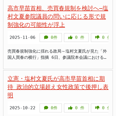
ついて、社会通念上相当と認められれば罪に問われな
目標が必要 外務当局は、1995年以降、現地の日系人
し込むような激しい腹部の激痛に加え、下痢や吐き気
化したとみられます。 >「選挙活動で疲れが溜まって
する指示を「撤回いたしません」と明言しました。
高市早苗首相、売買春規制を検討へ―塩
い可能性があるとしつつも、その判断基準が曖昧であ
団体などと協力し、フィリピン残留日系人の日本国籍
といった症状に苦しんでいることを報告しました。症
いたのでは。お大事になさってください」 >「中道の
質問に立ったのは、 塩村文夏 参議院議員（立憲民主
村文夏参院議員の問いに応じる形で規
ると批判しました。「ほとんどの場合が、『他に手段
取得を支援してきました。近年は、残留日系人の訪日
状が重く、ベッドへ移動して横になることもできない
惨敗がショックだったのかも。精神的なストレスもあ
党＝立憲）でした。 塩村氏の追及と首相答弁 塩村議
制強化の可能性が浮上
があるだろう』と言われて（処罰対象から）外れ得る
や親族探しの取り組みも進められています。 ただ
状態で、ソファで休んでいるとのことです。 >「お大
るはず」 >「点滴まで受けているなら相当つらいは
員は質問で、労働時間規制緩和が“過労死を招く逆
と感じる」と述べ、恣意的な運用につながる懸念を示
し、支援を進めるなら、善意だけで終わらせてはいけ
事になさってください。早く良くなりますように」
ず。無理せず療養してほしい」 >「議員は激務。体調
行”になる懸念を示しました。 > 「働き方改革関連
唆しました。 また、法案の説明で示された「新品の
ません。対象者が何人いるのか、何年までに何人の国
>「無理せずゆっくり休んでください」 >「薬が合わ
管理も仕事のうちだが、心配です」 >「早く回復され
法の施行から５年以上が経過した今、現場では長時間
2025-11-06
0件
0
件
0
件
靴で国旗を踏みつけた場合」が「汚損」に当たらない
籍確認や訪日支援を行うのか、予算をどれだけ使い、
ないのはつらいですね。お医者様に相談を」 >「一日
ることを願っています。国会審議に間に合うといいで
労働が依然として残っている」 とし、今回の指示が
という例示にも、塩村氏は理解を示しませんでした。
どの成果を確認するのかを明らかにする必要がありま
も早い回復を祈っています」 >「しっかり療養してく
すね」 中道惨敗の結果を受けて「かなり厳しい」と
現状改善ではなく、むしろ安全網を削ぐ可能性を指摘
売買春規制強化に揺れる政局～塩村文夏氏が見た「外
「政治的な主張で、本当に気持ちを込めて主張してい
す。 海外に関係する支援や協力は、国民の税金を使
ださいね」 不妊治療や動物愛護など幅広い政策に取
投稿 2月8日の開票で中道改革連合の惨敗が判明する
しました。 これに対し高市首相は「過労死に至るよ
国人買春の横行」指摘 6日、参議院本会議における代
る行為」が処罰対象になりうる一方で、単に「不潔に
う以上、数値目標と期限の説明が欠かせません。人道
り組む 塩村氏は1978年7月6日、広島県福山市生まれ
と、塩村氏は2月9日未明に「今夏の選挙の結果はかな
うな残業を良しとは致しません」と述べ、過労死遺族
表質問で、首相に就任したばかりの高市早苗氏が、売
なっていなければOK」というような例示は、法案の意
上必要な支援であっても、報告の仕組みが弱ければ、
の被爆2世です。共立女子短期大学を卒業後、放送作
り厳しいものでした。応援をいただきましたみなさん
の声にも配慮する姿勢を示しました。 ただし同時
買春の規制強化に向けた前向きな姿勢を示しました。
図するところを歪めているのではないかと疑問を呈
国民の理解は広がりません。 塩村氏が国会で取り上
家として「シューイチ」などの番組を担当し、2013
に感謝を申し上げます」とつづっていました。その後
に、 > 「残業代が減ることで生活費を稼ぐために無
質問に立ったの塩村文夏参議院議員（立憲民主党）
立憲・塩村文夏氏が高市早苗首相に期
し、「本気でやるつもりなのか」と批判しました。
げるなら、政府に求めるべきことは明確です。感情論
年に東京都議会議員に初当選しました。2019年の第
も選挙関連の投稿をリポストしていました。 中道改
理な副業に走る人が出てくることも心配しています」
は、「外国人観光客による買春が横行している」「日
待 政治的立場超え女性政策で後押し表
激しい応酬と法案の解釈 質疑が白熱したのは、塩崎
ではなく、対象者数、国籍回復の手続、訪日支援の費
25回参議院議員通常選挙で立憲民主党公認候補として
革連合は2月8日の衆議院選挙で議席を大幅に減らし、
と述べ、緩和の背景には「働き方の実態とニーズ」の
本は女性の尊厳を守らない国というイメージが国際的
氏が塩村氏の発言内容を解釈し、それに対して塩村氏
用、親族確認の進み具合を具体的にただすことです。
東京都選挙区から立候補し、初当選を果たしていま
立憲民主党と公明党の対立が深刻化しています。党内
変化を考える必要があるとの立場を示しました。 指
明
に広がりつつある」との厳しい指摘を投げかけ、政府
が強く反発した場面でした。塩崎氏は、塩村氏の疑問
塩村氏の質疑が問う戦後処理の本気度 玉城知事が過
す。 都議会議員時代の2014年6月、議場で女性の妊
では分裂の可能性も指摘されており、塩村氏のような
示と今後の論点 高市首相がこのように明言した指示
に対応を迫りました。 塩村氏の指摘と首相答弁 塩村
提起に対し、「塩村先生がおっしゃったように自己所
去に沖縄につながるフィリピン残留日本人2世と面会
娠や出産の支援について質問した際、「早く結婚した
立憲民主党出身の議員にとっては厳しい状況が続いて
の内容は、従業者の「選択」と「健康維持」を前提と
議員は、冒頭から「“あいまいな規制”が買春の温床と
2025-10-22
0件
0
件
0
件
有の旗だったら何でもしていいのではないかという考
し、支援の検討に言及したことは、沖縄県としての歴
方がいいんじゃないか」「産めないのか」といったヤ
います。 塩村氏は立憲民主党の参議院議員として、
しながら、労働時間規制を見直すよう上野厚労相に指
なっている」「観光立国をめざす日本が、女性の尊厳