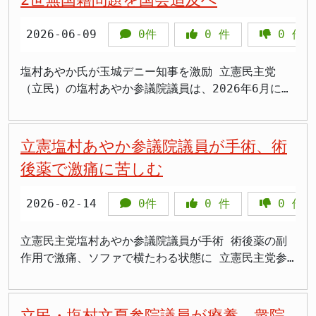
及しました。塩村氏が「そういうことを一言も言って
いない」と強く反発する場面も見られました。 国旗
2026-06-09
0件
0
件
0
件
の象徴性と法整備の必要性 この法案は、自民党、日
本維新の会、国民民主党、参政党の4党が共同で提出
したものです。その内容は、日本国旗を「人に著しく
塩村あやか氏が玉城デニー知事を激励 立憲民主党
不快または嫌悪の情を催させる方法で公然と損壊、除
（立民）の塩村あやか参議院議員は、2026年6月に玉
去、汚損した者」に対し、2年以下の拘禁刑または20
城デニー沖縄県知事の激励会に参加したと明らかにし
万円以下の罰金を科すというものです。国旗という国
ました。塩村氏は、玉城知事がフィリピン残留日本人
家の象徴を保護する法整備の必要性が、提出者側から
2世の問題に対応してきたことにも触れ、国会の一般
立憲塩村あやか参議院議員が手術、術
は訴えられています。 塩崎氏は、SNSの普及により
質疑でこの問題を取り上げる考えを示しています。
後薬で激痛に苦しむ
国内外での国旗損壊行為が瞬時に拡散され、国民に多
玉城知事は、2026年9月13日投票の沖縄県知事選挙で
大な影響を与える可能性があることを指摘しました。
3選を目指す立場です。激励会への参加は政治的な意
2026-02-14
0件
0
件
0
件
処罰の対象となる法律が現行法にないため、具体的な
味を持ちますが、今回の投稿で注目すべき本筋は、選
統計や報道が少ない現状があるとしつつも、「SNSが
挙応援だけではなく、フィリピン残留日本人2世の無
拡散的に普及している中で、国内外で国旗を損壊する
国籍問題を国政でどう扱うかという点です。 フィリ
立憲民主党塩村あやか参議院議員が手術 術後薬の副
行為がリアルタイムあるいはそれに近い形でわが国の
ピン残留日本人2世とは、戦前にフィリピンへ渡った
作用で激痛、ソファで横たわる状態に 立憲民主党参
人々が知るところになり、さまざまな形で影響を与え
日本人男性と現地女性の間に生まれ、戦争や戦後の混
議院議員の塩村あやか氏が2026年2月14日のXへの投
ることは否定できない」と、将来起こりうる法益侵害
乱で現地に残された人たちです。父親が戦死したり、
稿で、手術を受けたことを報告しました。術後の薬が
の危険性、すなわち「蓋然性」を理由に法整備の必要
日本へ引き揚げたりしたため、子どもだけが取り残さ
合わないのか激しい腹痛に見舞われ、ベッドへ移動し
立民・塩村文夏参院議員が療養、衆院