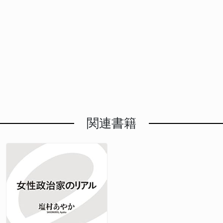
言葉には、実績と信念、そして有権者に対する静かな
挙後に制度見直しの議論が再燃することを念頭に、今
を「政権交代に向けての大きな足がかり」（野田佳彦
の信頼と期待に応えるべく、選挙戦に臨む意気込みを
期待が込められていた。
後も社会保障を守る姿勢を強調。 立憲民主党は、現
代表）と捉えており、その前哨戦となる都議選で自民
示しています。
場の声を政治に届けることで、市民の生活に直結する
に打撃を与えたい考えだ。 ■都議会自民党の裏金問題
政策を動かしている。
の再認識を求める 塩村氏は、「都議選で都民、そし
て国民に判断を下していただきたい。都議会において
も裏金事件があるんだということをしっかりと覚えて
おいていただきたい」と強調し、都議会自民党の裏金
問題への関心を呼びかけた。
関連書籍