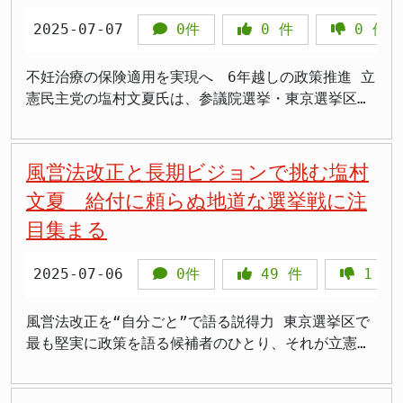
さんの女性政策、本当に期待している。実現してほし
で政治に見過ごされてきた声を、確実に国会に届けて
めて批判の姿勢を崩しませんでした。新品の靴で踏む
問題を国会質疑で取り上げる考えを示しました。 ・
中、修繕積立金不足、管理組合の機能不全、災害時の
活動に精力的に取り組んでいました。候補者の投稿を
答弁中には与党からの拍手とともに野党側からのヤジ
塩村議員の発言は、こうした法的空白と現実の乖離を
い」 >「与野党関係なく、女性のために良い政策なら
きた」と強調。具体的には、不妊治療の保険適用や無
2025-07-07
0件
0
件
0
件
行為が「汚損」にあたらないとされる一方で、政治的
フィリピン残留日本人2世は、戦争と戦後混乱の中で
対応力の欠如などの問題に取り組んでいます。 最初
続々とリポストし、野田佳彦共同代表と斉藤鉄夫共同
が飛び交い、議場の緊張感を高めました。 私見：国
浮き彫りにしました。女性の人権・尊厳の観点から、
協力すべきだと思う」 >「政治家として、女性とし
痛分娩の制度整備、就職氷河期世代の雇用不安への対
主張を込めた行為が罰せられる可能性が示唆されるな
現地に残された人々です。 ・国籍回復、親族確認、
の6年間でマンション関連法の改正を後押しし、実現
代表に向けて「勝たせてください！」と熱烈なメッセ
民の理解を得るには具体性が不可欠 この問題で明ら
買春被害の実態を可視化し、外国人観光客の存在が加
て、高市首相の挑戦を見守りたい」 >「イデオロギー
応など、「小さな声」をもとにした政策実現に取り組
ど、線引きの曖昧さが塩村氏の不信感を招いたようで
訪日支援には、対象者数、期限、費用、成果の明示が
させました。今後は、マンション管理士の活用や、行
ージを送っていました。 また、2月8日には寒い中で
かなのは、「労働時間規制を見直す」という言葉だけ
不妊治療の保険適用を実現へ 6年越しの政策推進 立
わることで「日本＝買春の温床」というイメージまで
より実利。女性が暮らしやすい社会を作ってほしい」
んできたことを紹介しました。 「政治が変われば、
す。 国旗損壊罪法案は、国旗という象徴に対する敬
必要です。 ・戦後80年の節目に、国は言葉ではなく
政・専門家による伴走支援を通じて、住民の大切な資
投票所に足を運んでいます。この時点で既に体調が優
では国民の理解を得られないということです。過労死
憲民主党の塩村文夏氏は、参議院選挙・東京選挙区で
も生まれかねないと訴えることで、問題を外交・観
高市首相氏は2025年10月21日、衆参両院の本会議で
暮らしは変わる」と語る塩村候補。今後の政策とし
意を国民に求めるものであり、その必要性を訴える声
実務で解決を急ぐべきです。
産であるマンションを守っていく方針です。 また、
れなかった可能性もありますが、選挙への熱意から投
遺族や労働者団体が懸念しているのは、制度が緩むこ
の街頭演説で、自身の政策成果と今後のビジョンを語
光・社会統合の観点からも捉えていました。 観光立
第104代首相に指名されました。自民党と日本維新の
て、無痛分娩や乳がん検診（MRI乳腺撮影）の普及、
がある一方で、自己所有物への規制や、表現の自由と
投機目的の外国人によるマンション売買価格の高騰や
票を済ませたとみられます。 選挙期間中、国会議員
とで安全基盤が崩れること。首相もそれを認めなが
った。まず強調したのは、6年前の公約である「不妊
国のリスクと女性の尊厳 日本政府が掲げる「観光立
会による連立政権で、衆院では237票を獲得し過半数
奨学金返済の税額控除制度の導入、ペットの一時保
の兼ね合いなど、慎重な議論が求められる論点も抱え
治安問題にも注視し、健全な住環境の確保と市場環境
は自身の選挙区や応援する候補者の選挙区を駆け回
ら、指示を撤回しないという姿勢を示しました。 け
治療の保険適用」の実現に向けた取り組みだ。 塩村
風営法改正と長期ビジョンで挑む塩村
国」戦略の中で、海外からの訪日客は重要な経済資源
を超える支持を得ています。 女性政策を重視する高
護、高齢単身者の自立支援など、幅広い生活課題に寄
ています。提出者側は、SNS時代における法益保護の
の維持に向けた対策を講じています。 国際問題にも
り、街頭演説や集会への参加など、連日の激務をこな
れども、“選択”という前提の実効性、健康維持という
氏は、立憲民主党内で不妊治療のワーキングチームを
です。ですが、塩村氏はその裏側に潜むリスクを冷静
文夏 給付に頼らぬ地道な選挙戦に注
市首相の姿勢 高市首相氏は総裁選や記者会見で、育
り添った提案を訴えました。 物価高騰に対抗、エネ
観点から法整備の必要性を訴えていますが、塩村氏の
関心 塩村氏は2025年3月5日の参議院予算委員会で石
します。特に今回の衆議院選挙は、中道改革連合にと
条件の担保、監視と検証の仕組みが示されない限り、
立ち上げ、政府に対する継続的な働きかけを主導。国
に指摘しました。例えば、買春を目的とする訪日客に
児や介護を離職リスクとせず個人が生涯にわたり活躍
ルギー政策で“日本型成長”へ 演説では物価高対策に
目集まる
ように、具体的な事例の欠如や、財産権への介入とい
破茂総理大臣と質疑を行い、ミャンマー東部の犯罪拠
って政権獲得がかかった重要な選挙であり、塩村氏も
緩和は現場の負担増を招く恐れが強いです。さらに、
会では「保険適用の方針が固まっている」という答弁
よって「女性を守らない国」という印象が広がる可能
できる社会の構築を目指すと表明しています。医療や
も言及。「いまの物価高の根本には円安構造がある」
った疑問を持つ意見も根強く存在します。 今後、こ
点で多数の外国人が特殊詐欺などに加担させられてい
全力で応援活動に取り組んでいたとみられます。 こ
この議論は単なる規制の緩め・硬めだけの話ではな
を引き出すことに成功した。「これは皆さまの声を私
性があるというのです。このまま規制が手つかずであ
予防政策、保育や学童、教育支援に至るまで横断的に
とし、国産の太陽光パネルや蓄電池への投資など、エ
の法案が国会でどのように審議され、成立していくの
た問題について取り上げました。東南アジア各地に残
うした激務に加え、2月上旬の寒さも体調不良の一因
く、 企業・団体献金など企業寄り政治の構図が労働
に託していただいた結果」と語り、有権者との信頼関
2025-07-06
0件
49
件
1
件
れば、女性活躍や男女共同参画といった政府の旗印に
家計と生活を支える制度設計を掲げています。 高市
ネルギー分野での自立と長期的な安定を目指す考えを
か。また、国旗の意義や扱いについて、国民的な議論
る拠点の摘発に向けて、総理にどのように世界でリー
となった可能性があります。塩村氏自身が「寒かった
政策に影響しうる構造的な問題とも無縁ではありませ
係を強調した。 不妊治療は長年、当事者の経済的負
も逆風となる恐れがあります。 首相が「重く受け止
氏の公式サイトによると、47都道府県どこに住んでい
示しました。特に注目されるのが「ペロブスカイト技
が深まることが期待されます。 まとめ - 国旗損壊
ダーシップを発揮するのかを質しています。 立憲民
ですね」と投稿していることから、寒さが体調に影響
ん。企業が儲かれば労働者の時間が犠牲になりかねな
担が大きい課題でありながら、制度の壁によって多く
めた」と応じたことは、政権にとってもイメージ管理
風営法改正を“自分ごと”で語る説得力 東京選挙区で
ても安全に生活でき、必要な医療や福祉、高度な教育
術」の活用。次世代太陽電池として期待されるこの技
罪法案が参院内閣委員会で議論された。 - 塩村文夏
主党では青年局長代理、国際局副局長、代表政務室副
を与えたことが推測されます。 中道惨敗のショック
いという批判の声があることを、政権側は甘く見ては
の人が治療を断念せざるを得なかった現実がある。塩
上、重要な一歩と言えます。ただし、発言だけで終わ
最も堅実に政策を語る候補者のひとり、それが立憲民
を受けられ、働く場所がある社会を目指すとしていま
術を通じて、クリーンで安定したエネルギー供給を目
氏は自己所有の国旗への規制に疑問を呈した。 - 塩
室長などの役職を務めるほか、超党派の日韓議員連盟
も影響か 塩村氏の体調不良には、中道改革連合の惨
いけません。 いま、この政権が掲げている「減税優
村氏の活動は、その問題に対して具体的な変化をもた
れば批判を免れません。今回指摘された「売買春行為
主党の塩村文夏氏だ。第27回参議院議員選挙で32人
す。地域密着型で家族重視の政策体系が特徴です。
指す方針を強調しました。 大串博志氏「塩村さんこ
崎彰久氏は国旗の保護が必要と主張した。 - 法案の
幹事、核兵器のない世界を目指す議員連盟幹事、犬猫
敗という選挙結果のショックも影響している可能性が
先」「財政出動の遅れ」といった方針が、労働時間緩
らすものとなっている。 女性政策の“気付き”は女性
そのものに罰則を設けるべきかどうか」「SNSなどを
が立候補し、7議席を争う超激戦区の中にあっても、
塩村議員氏は以前にも高市氏に対し、女性活躍支援な
そ、声を形にする政治家」 応援に駆けつけた立憲民
成立には国民的な議論が求められる。
の殺処分ゼロをめざす動物愛護議員連盟事務局次長な
あります。 中道改革連合は2月8日の衆議院選挙で議
和の議論とも接点を持ちうる状況であることも見逃せ
議員から 今後の取り組みとして塩村氏が挙げたの