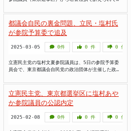
身全霊で取り組んできた姿をずっと見てきた」と評価
別国会を前にした時期だけに、早期の回復が期待され
し、現実を見てるなと感じた」 女性政策だけでな
可能性が高く、政局の動きにも注目です。
剣な“説明”だった」 「給付と減税では不十分」長期
望する人が治療を受けやすくなった。議員として取り
た裁判で、東京地裁が下した88万円の賠償命令が確定
しています。 術後の経過が思わしくない様子の塩村
ています。 塩村氏がいつ国会審議に復帰できるかは
い、エネルギー政策にも注力 塩村氏の主張は女性政
視点の経済政策 物価高対策について塩村氏は、「給
組んだこの改革は、「子どもを望む人の選択肢を広げ
した。はすみ氏は控訴せず、判決がそのまま確定した
氏に対し、SNS上では「お大事に」「早く良くなりま
不明ですが、2月18日の特別国会召集までに回復する
策にとどまらない。演説では、日本経済を圧迫してい
付と減税だけでは絶対にダメ」と明言する。その場し
た」と支持を集めている。 高額療養費の負担増に歯
形だ。 問題となった投稿内容 裁判で問題とされたの
都議会自民の裏金問題、立民・塩村氏
すように」といった心配の声が多数寄せられていま
ことが望まれます。
る「物価高」の根本原因として、「エネルギーの海外
のぎの政策ではなく、再生可能エネルギーやエネルギ
止め 凍結の舞台裏 一方で、立憲民主党は2025年か
は、はすみ氏が2023年1月に自身のブログやX（旧
す。一日も早い回復が望まれます。
依存」を挙げた。 日本はエネルギーのほとんどを海
が参院予算委で追及
ー自給率の向上といった、国全体の構造を変えるアプ
ら予定されていた高額療養費制度の自己負担上限額の
Twitter）に投稿した漫画だ。この漫画には、塩村議
外からの輸入に頼っており、円安や国際情勢の変化に
ローチを打ち出している。 「分かりにくくて、選挙
引き上げについて、その凍結に成功したことも成果と
員に似た女性国会議員のキャラクターが登場し、
よって価格が大きく左右される。「エネルギー安全保
向きの公約ではないかもしれない」と語りながらも、
2025-03-05
0件
0
件
0
件
して挙げている。塩村議員は「昨年の衆院選で与党が
「『妊娠してしまった』とウソをついて相手から
障が確立されない限り、物価の安定は難しい」と指摘
「参議院議員の6年任期は長期的な政策を実現するた
議席を減らした結果、野党が数の力を使って止められ
1500万円の慰謝料をもらった」などと発言する場面
する。 その上で塩村氏は、国産の再生可能エネルギ
めにある」と訴える姿勢には、真摯な覚悟がにじむ。
た」と背景を説明した。 この自己負担上限の引き上
が描かれていた。さらに、「交際相手を恐喝し、高級
立憲民主党の塩村文夏参院議員は、5日の参院予算委
ー技術として注目される「ペロブスカイト太陽電池」
これは、ただのバラマキを避け、本質的な経済再生を
げは、がん患者や慢性疾患を抱える人々にとって命に
車や手切れ金1000万円を得た」という内容も含まれ
員会で、東京都議会自民党の政治団体が主催した政治
に言及。「日本が誇る次世代技術を成長分野として伸
目指すという点で、現実的な中長期ビジョンを提示し
関わる問題だった。立憲民主党は患者団体などの声を
ていた。 裁判所は、これらの表現が塩村議員の社会
資金パーティーの収入の一部が政治資金収支報告書に
ばしていくことが、経済と暮らしの安定につながる」
ているともいえる。目先の「配る政治」ではなく、
受け止め、国会で反対の声を強め、与党に対しても慎
的評価を著しく低下させるものであり、名誉毀損に当
未記載であった問題を取り上げ、石破茂首相を追及し
と語り、環境と経済の両立を目指す姿勢を見せた。
「育てる政治」を志す、塩村氏らしい主張だ。 “知名
重な対応を迫った。その結果、与党も見直しに同意
たると判断した。 東京地裁の判断 東京地裁は2024
た。この問題は、都議選を控える中で自民党への批判
立憲民主党、東京都選挙区に塩村あや
“気づく政治”が変化を起こす 塩村氏の演説には、ひ
度選挙”ではなく政策勝負を 同世代で女性のライバル
し、凍結が実現した。 社会保障を守る意思 次の選
年2月、はすみ氏に対し、塩村議員へ88万円を支払う
材料として注目されている。 ■都議選に向けた自民党
とつの共通する軸がある。それは「現場の声を、気づ
か参院議員の公認内定
となる山尾志桜里氏の出馬については、「無党派層に
挙へ向けて 塩村氏は今後の見通しについても触れ、
よう命じる判決を下した。この判決に対し、はすみ氏
公認議員の問題 塩村氏は、自民党が不記載があった
ける政治家がいるかどうか」である。無痛分べんや乳
影響はあるかもしれない」としながらも、「支持層は
「都議選や参院選が終われば、また制度の見直しが動
は控訴せず、3月中旬に判決が確定した。 はすみ氏の
現職10人を都議選で公認したことを問題視し、「自信
がん検診、不妊治療といったテーマは、従来の男性中
かぶっていない」と冷静に分析。あくまで自分の政策
2025-02-08
0件
0
件
0
件
き出す。だからこそ、私たちが現場の声を国会に届け
過去の裁判歴 はすみ氏が名誉毀損で訴えられるのは
を持って公認したのか」と質問。首相は、「公認する
心の政治では見過ごされがちだった分野だ。 それら
を地道に届けることに専念している。 AERAの当落予
続けなければならない」と述べた。社会保障や医療、
今回が初めてではない。2022年には、ジャーナリス
にふさわしい者に限り公認をすることでなければ党の
に光を当て、制度の変革を現実のものとして進めてい
測で「当選確実」との高評価がついていることを伝え