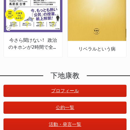
今さら聞けない! 政治
のキホンが2時間で全部
リベラルという病
頭に入る
下地康教
プロフィール
公約一覧
活動・発言一覧