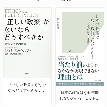
は、高市総理の帰朝報告を通じて示された方針を具体
大部分を担っているのが実情です。 国内産業の競争
を禁じる規制に際しては、WTOのGATS協定が障壁とさ
化していく必要がありますが、その過程で国民民主党
力を維持し、家計の負担を抑えるためには、エネルギ
れてきた。だが深作氏は、「留保なしでも実質的な規
からの鋭い指摘や、国民生活に寄り添った政策提言
ーの安定供給と価格の安定化が引き続き重要な政策課
制をしている国は複数ある」と述べ、国際的な先例を
が、政府の政策運営に一定の影響を与えることが期待
題となります。こうした状況下で、既存の石油備蓄体
研究中だと明かした。WTO違反を回避しつつ実効性の
されます。 国民一人ひとりの生活向上に直結する具
制が、地球規模でのエネルギー転換の潮流や、予測困
ある法制化が模索されている。 “スパイ天国”からの
体的な政策論争が、国会でさらに深まることを期待し
難な国際情勢の変化に、どこまで柔軟かつ効果的に対
脱却を 「G7唯一の未整備国」からの反転攻勢へ 日
ます。国民民主党が、その「政策実現」への強い意志
応できるのか、 政府には継続的な検証と改善が求め
本にはスパイ活動を直接処罰する法律が存在しない。
を、今後の国会活動でどのように示していくのか、注
られています。 今後の展望と政策への期待 深作議員
国民民主は「スパイ防止法」の制定に向け、量刑や表
目が集まります。
の質疑は、こうしたエネルギー政策の多岐にわたる課
現の自由の扱いを含めた議論を本格化。 深作議員は
題に対し、国民の視点から政府に具体的な説明と対策
「『自分の国は自分で守る』という理念のもとで、必
を求めるものでした。国会での議論を通じて、政府の
ず実効性のある法案を出す」と明言。 また同党は、
石油備蓄体制に関する現状認識や今後の運用方針がよ
1925年に制定された外国人土地法の活用・改正や、
り明確になり、国民への情報公開が進むことが期待さ
土地利用規制法の改正も視野に検討している。 ネッ
れます。 エネルギー安全保障は、国民生活の安定と
トの声 > 「やっと真剣に議論してくれる政党が現れ
経済成長の土台です。国民民主党は、今後もこうした
「正しい政策」がない
た。外国人による買収は放置してはいけない問題」 >
重要政策課題に対し、 実効性のある政策提言を行
ならどうすべきか: 政
「深作議員の『自分の国は自分で守る』という言葉に
日本の政策はなぜ機能
い、建設的な議論をリードしていく ことが求められ
策のための哲学
完全同意。これぞ政治家の姿勢」 > 「北海道や対馬
しないのか？ ＥＢＰＭ
るでしょう。今回の質疑が、より強靭で持続可能なエ
が買われてるのに、政府は何してたの？国民民主が動
の導入と課題
ネルギー政策の実現に向けた一歩となることが期待さ