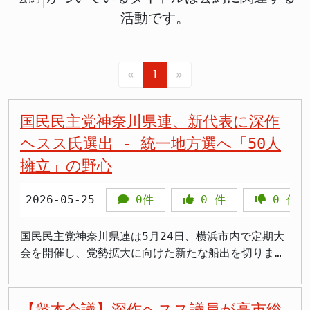
活動です。
«
1
»
国民民主党神奈川県連、新代表に深作
ヘスス氏選出 - 統一地方選へ「50人
擁立」の野心
2026-05-25
0件
0
件
0
件
国民民主党神奈川県連は5月24日、横浜市内で定期大
会を開催し、党勢拡大に向けた新たな船出を切りまし
た。大会では、衆議院議員の深作ヘスス氏が新代表に
選出され、今後の県連運営を担うことになりました。
代表代行には参議院議員の籠島彰宏氏が就任し、新た
【衆本会議】深作ヘスス議員が高市総