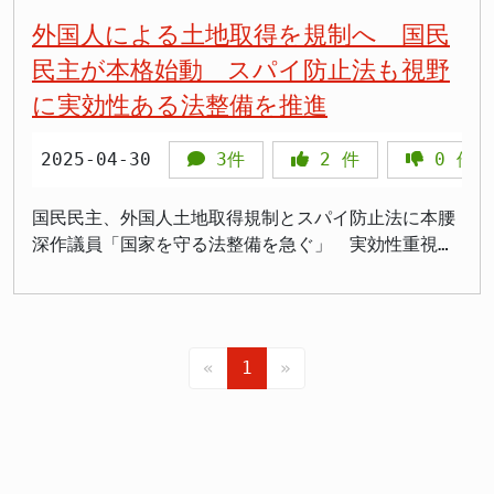
ける活動を一層強化し、地域住民の多様な声に応える
国民民主党は、こうした政府の取り組みを注視し、国
盤となるエネルギーの安定供給、そして安全保障体制
外国人による土地取得を規制へ 国民
ための具体的な一歩と言えるでしょう。深作新代表
民生活の安定と持続可能な経済成長を最優先事項とし
のあり方を考える上で、極めて重要な意味を持ちま
民主が本格始動 スパイ防止法も視野
は、「統一地方選挙でどれだけ県連の仲間を増やすこ
て、建設的な議論を国会で展開していく方針です。
す。 エネルギー安全保障の重要性 現代社会におい
に実効性ある法整備を推進
とができるかが喫緊の課題でもある」と述べ、候補者
深作議員、政府の政策に迫る 深作議員は、この「帰
て、石油をはじめとするエネルギー資源は、経済活動
擁立の重要性を強調しました。そして、「全員の当選
朝報告」の内容に対し、具体的な質問を政府に投げか
を支え、国民生活を豊かにするための不可欠な要素で
を目指していく」と、その決意の固さを表明しまし
けました。まず、報告で強調された国際協調や経済安
す。産業活動から家庭での利用まで、あらゆる場面で
2025-04-30
3件
2
件
0
件
た。 深作新代表の狙い 「県内での選択肢を増やす」
全保障の推進について、その重要性を認めつつも、国
エネルギーは消費されており、その安定的な供給は国
という深作新代表の言葉には、国民民主党が置かれて
内経済への具体的な影響と、国民生活への恩恵につい
家の存立基盤とも言えます。しかし、国際情勢の急激
国民民主、外国人土地取得規制とスパイ防止法に本腰
いる現状への危機感と、それを打破しようとする戦略
て踏み込んだ質問を行いました。特に、物価高騰に苦
な変動や、資源産出国における政治的・経済的な不安
深作議員「国家を守る法整備を急ぐ」 実効性重視の
が見え隠れします。近年、野党全体の支持率が伸び悩
しむ家計や、依然として厳しい経営環境に置かれてい
定さは、常にエネルギー供給のリスク要因となりま
方針明確に 国民民主党は、外国人による日本国内の
む中、国民民主党は、既存の政党とは一線を画す「改
る中小企業に対する支援策が、政府の国際戦略とどの
す。 このような状況下で、国が戦略的に石油を備蓄
土地取得に対する規制強化とスパイ防止法の制定に向
革」や「中道」といった立ち位置を模索してきまし
ように連携し、実効性を上げていくのか、その具体策
しておく「石油備蓄体制」は、不測の事態が発生した
け、本格的な議論を開始した。深作ヘスス衆院議員は
た。神奈川県という、人口が多く、政治的にも多様な
を問うたのです。 また、経済安全保障の強化が、意
場合の 国民生活や経済活動への影響を最小限に抑え
「実効性ある法案を必ず提出する」と意欲を示し、党
意見が交錯する地域において、県連組織を強化するこ
図せずして過度な保護主義やサプライチェーンの分断
るための重要なセーフティネット として機能しま
«
1
»
として国家の安全保障に直結する立法作業を加速させ
とは、党全体の勢力拡大にも繋がる重要な一手となり
を招くリスクについても言及しました。国際社会との
す。国際的なエネルギー市場の価格変動を緩和した
る構えだ。 対馬・北海道で進む“無規制の土地売買”
ます。深作氏は、地域に密着した政策課題に取り組
協調を図りながら、日本の国益を最大化するためのバ
り、供給が一時的に途絶した場合でも、一定期間は国
国境離島や重要施設周辺に迫る外資の影 北海道では
み、有権者にとってより身近で、頼りになる存在とな
ランスの取れた政策を、政府がどのように実現してい
内への供給を維持したりすることが期待されるからで
中国資本によるリゾート地や水源地、自衛隊施設周辺
ることを目指していると考えられます。 今後の展望
くのか、その戦略と具体的な道筋について、深作議員
す。 深作議員の質疑の論点（想定） 今回の深作議員
の買収が報告されている。 長崎県・対馬では韓国系