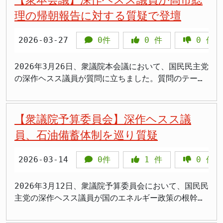
な役員体制が承認されました。深作新代表は、その重
理の帰朝報告に対する質疑で登壇
責に身を引き締めつつ、「県内での選択肢を増やして
いくことに力を入れていきたい」と、地域に根差した
2026-03-27
0件
0
件
0
件
活動への意欲を表明しました。 県連の新体制始動 国
民民主党神奈川県連の定期大会は、党の組織基盤強化
と今後の活動方針を確認する重要な場となりました。
2026年3月26日、衆議院本会議において、国民民主党
今回、満を持して県連トップに就いた深作ヘスス氏
の深作ヘスス議員が質問に立ちました。質問のテーマ
は、国会議員としての経験を活かし、地域における党
は、高市総理による「帰朝報告」に関するものでし
の存在感を高めるべくリーダーシップを発揮すること
た。この質疑は、国民民主党が掲げる「政策実現」に
が期待されています。大会後、報道陣の取材に応じた
向けた姿勢を示すものとして注目されます。 「帰朝
【衆議院予算委員会】深作ヘスス議
深作氏は、代表就任について「本当に重責」と述べ、
報告」が問う日本の針路 高市総理は、近年の国際情
員、石油備蓄体制を巡り質疑
その責任の重さを改めて認識している様子でした。し
勢の目まぐるしい変化や、経済安全保障の重要性が増
かし、その表情には、現状を打破し、党勢を拡大して
す中で、主要国との会談や国際会議への出席を経て帰
2026-03-14
0件
1
件
0
件
いくことへの強い決意も滲んでいました。 統一地方
国したとみられます。その報告内容は、我が国の外
選への戦略 今回の定期大会で特に注目されたのは、
交・経済政策の今後の方向性を示す重要なものであっ
来春実施される統一地方選挙への強い意志表明です。
たと考えられます。世界経済の不確実性が高まり、地
2026年3月12日、衆議院予算委員会において、国民民
深作新代表は、現在所属している地方議員の3倍以上
政学的なリスクが増大する現代において、政府がどの
主党の深作ヘスス議員が国のエネルギー政策の根幹に
となる、50人以上の公認候補者擁立という野心的な目
ような国際戦略を描き、国民生活の安定と日本の国益
関わる石油備蓄体制について、政府の見解を問いまし
標を打ち出しました。これは、国民民主党が地方にお
確保にどう取り組むのかは、極めて重要な課題です。
た。国会での活発な質疑は、国民生活や経済活動の基