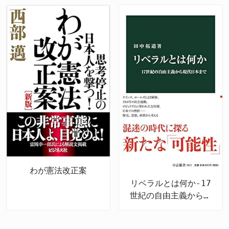
いたのは評価できる」 > 「スパイ防止法がG7で未整
れます。
備なのは日本だけとかマジで驚いた。早く整備して」
> 「WTOを理由に何もできないと言ってきたけど、他
国がやってるなら日本もできるはず。応援する！」
北海道や対馬などで外国資本による土地買収が進行
中。 国民民主党は維新と共同で外国人土地取得規制
法案を再提出。 GATS協定下でも規制可能な先例を踏
まえ、実効性ある立法へ。 スパイ防止法もG7唯一
の“空白”を埋めるべく本格議論に着手。 深作議員
「自国の安全は自国で守る」が基本姿勢。
わが憲法改正案
リベラルとは何か-17
世紀の自由主義から現
代日本まで