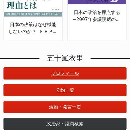
日本の政治を採点する
―2007年参議院選の公
日本の政策はなぜ機能
約検証
しないのか？ ＥＢＰＭ
の導入と課題
五十嵐衣里
プロフィール
公約一覧
活動・発言一覧
政治家・議員検索