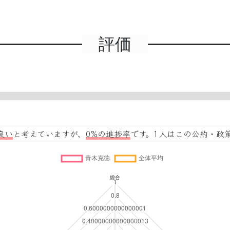
評価
良い
と考えていますが、
0%の進捗率
です。1人はこの公約・政