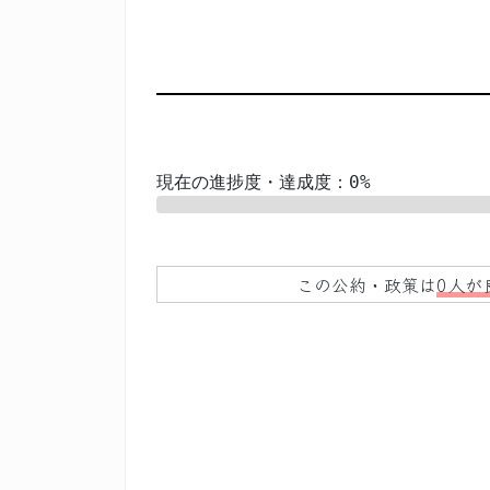
現在の進捗度・達成度：0%
0%
この公約・政策は
0人が