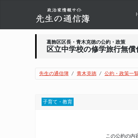
葛飾区区長・青木克徳の公約・政策
区立中学校の修学旅行無償
先生の通信簿
青木克徳
公約・政策一
子育て・教育
この公約の内