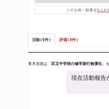
0%
この公約・政策は
0人が
活動(0件)
評価(0件)
青木克徳は「
区立中学校の修学旅行無償化
」
現在活動報告