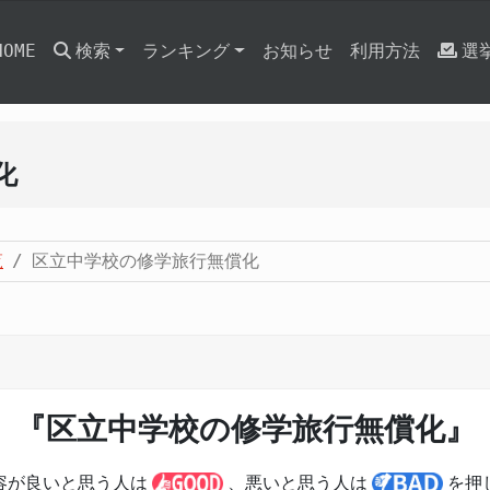
HOME
検索
ランキング
お知らせ
利用方法
選
化
覧
区立中学校の修学旅行無償化
『区立中学校の修学旅行無償化』
容が良いと思う人は
、悪いと思う人は
を押