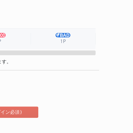
P
1P
ます。
イン必須)