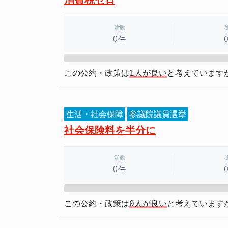
活動
0件
0%
この公約・政策は
1人が良い
と考えています
生活・社会保障
参議院議員選挙
社会保険料を半分に
活動
0件
0%
この公約・政策は
0人が良い
と考えています