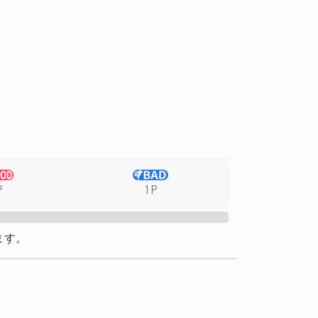
P
1P
ます。