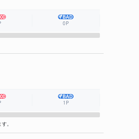
P
0P
P
1P
ます。