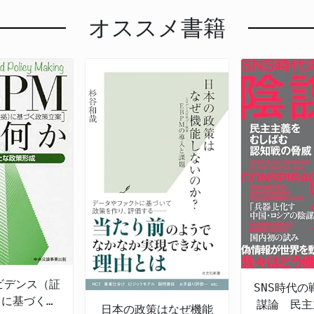
オススメ書籍
エビデンス（証
SNS時代の
）に基づく政
謀論 民主
日本の政策はなぜ機能