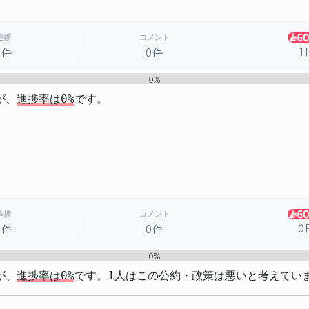
進捗
コメント
1
0件
0件
0%
が、
進捗率は0%
です。
進捗
コメント
0
0件
0件
0%
が、
進捗率は0%
です。1人はこの公約・政策は悪いと考えてい