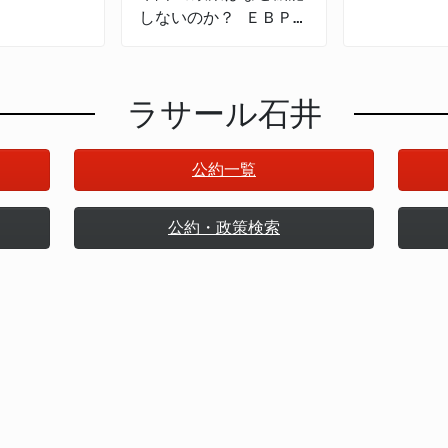
とは何か 令
ばむ認知
しないのか？ ＥＢＰＭ
な政策形成
の導入と課題
ラサール石井
公約一覧
公約・政策検索