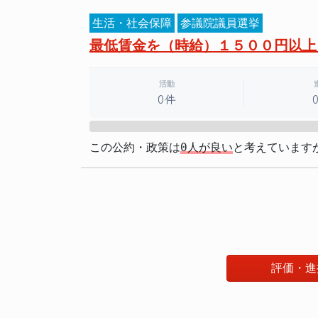
生活・社会保障
参議院議員選挙
最低賃金を（時給）１５００円以上
活動
0件
0%
この公約・政策は
0人が良い
と考えています
評価・進