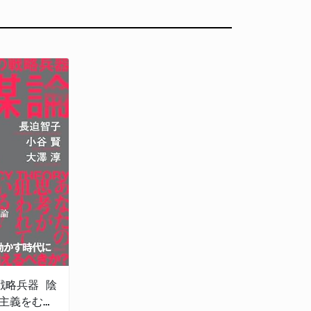
戦略兵器 陰
主義をむし