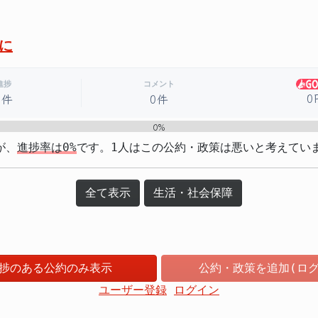
に
進捗
コメント
0
0件
0件
0%
が、
進捗率は0%
です。1人はこの公約・政策は悪いと考えてい
全て表示
生活・社会保障
捗のある公約のみ表示
公約・政策を追加(ログ
ユーザー登録
ログイン