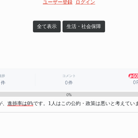
ユーザー登録
ログイン
全て表示
生活・社会保障
進捗
コメント
0
0件
0件
0%
が、
進捗率は0%
です。1人はこの公約・政策は悪いと考えてい