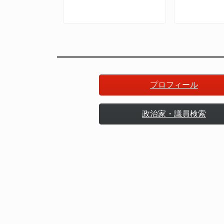
策立案］
策のための哲学
和の新た
プロフィール
政治家・議員検索