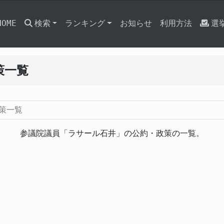
HOME
検索
ランキング
お知らせ
利用方法
選
策一覧
策一覧
参議院議員「ラサール石井」の公約・政策の一覧。