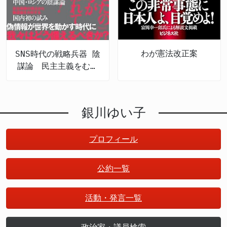
わが憲法改正案
SNS時代の戦略兵器 陰
謀論 民主主義をむし
ばむ認知戦の脅威
銀川ゆい子
プロフィール
公約一覧
活動・発言一覧