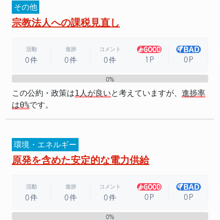
その他
宗教法人への課税見直し
活動
進捗
コメント
1P
0P
0件
0件
0件
0%
0%
この公約・政策は
1人が良い
と考えていますが、
進捗率
は0%
です。
環境・エネルギー
原発を含めた安定的な電力供給
活動
進捗
コメント
0P
0P
0件
0件
0件
0%
0%