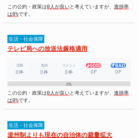
この公約・政策は
0人が良い
と考えていますが、
進捗率
は0%
です。
生活・社会保障
テレビ局への放送法厳格適用
活動
進捗
コメント
0P
0P
0件
0件
0件
0%
0%
この公約・政策は
0人が良い
と考えていますが、
進捗率
は0%
です。
生活・社会保障
道州制よりも現在の自治体の裁量拡大