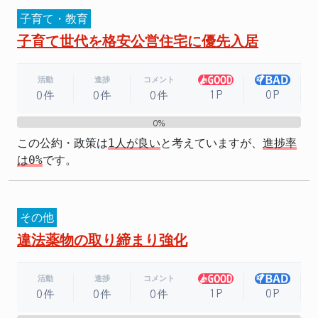
子育て・教育
子育て世代を格安公営住宅に優先入居
活動
進捗
コメント
1P
0P
0件
0件
0件
0%
0%
この公約・政策は
1人が良い
と考えていますが、
進捗率
は0%
です。
その他
違法薬物の取り締まり強化
活動
進捗
コメント
1P
0P
0件
0件
0件