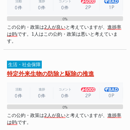
活動
進捗
コメント
2P
1P
0件
0件
0件
0%
0%
この公約・政策は
2人が良い
と考えていますが、
進捗率
は0%
です。1人はこの公約・政策は悪いと考えていま
す。
生活・社会保障
特定外来生物の防除と駆除の推進
活動
進捗
コメント
2P
0P
0件
0件
0件
0%
0%
この公約・政策は
2人が良い
と考えていますが、
進捗率
は0%
です。