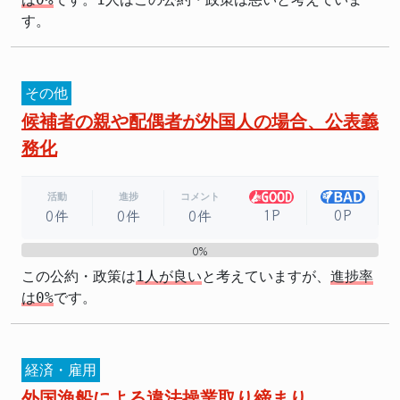
す。
その他
候補者の親や配偶者が外国人の場合、公表義
務化
活動
進捗
コメント
1P
0P
0件
0件
0件
0%
0%
この公約・政策は
1人が良い
と考えていますが、
進捗率
は0%
です。
経済・雇用
外国漁船による違法操業取り締まり