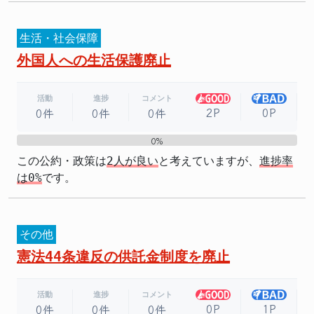
生活・社会保障
外国人への生活保護廃止
活動
進捗
コメント
2P
0P
0件
0件
0件
0%
0%
この公約・政策は
2人が良い
と考えていますが、
進捗率
は0%
です。
その他
憲法44条違反の供託金制度を廃止
活動
進捗
コメント
0P
1P
0件
0件
0件