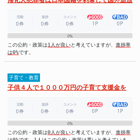
活動
進捗
コメント
1P
0P
0件
0件
0件
0%
0%
この公約・政策は
1人が良い
と考えていますが、
進捗率
は0%
です。
子育て・教育
子供４人で１０００万円の子育て支援金を
活動
進捗
コメント
0P
1P
0件
0件
0件
0%
0%
この公約・政策は
0人が良い
と考えていますが、
進捗率
は0%
です。1人はこの公約・政策は悪いと考えていま