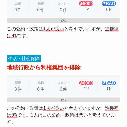
活動
進捗
コメント
1P
0P
0件
0件
0件
0%
0%
この公約・政策は
1人が良い
と考えていますが、
進捗率
は0%
です。
生活・社会保障
地域行政から利権集団を排除
活動
進捗
コメント
1P
1P
0件
0件
0件
0%
0%
この公約・政策は
1人が良い
と考えていますが、
進捗率
は0%
です。1人はこの公約・政策は悪いと考えていま
す。