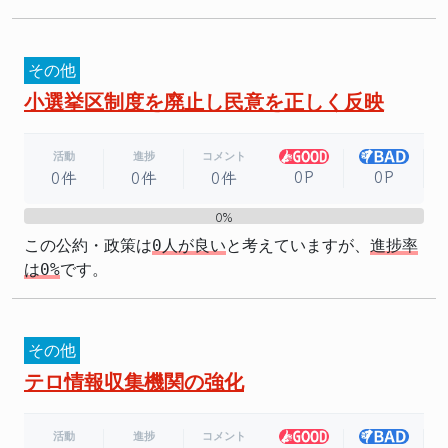
その他
小選挙区制度を廃止し民意を正しく反映
活動
進捗
コメント
0P
0P
0件
0件
0件
0%
0%
この公約・政策は
0人が良い
と考えていますが、
進捗率
は0%
です。
その他
テロ情報収集機関の強化
活動
進捗
コメント