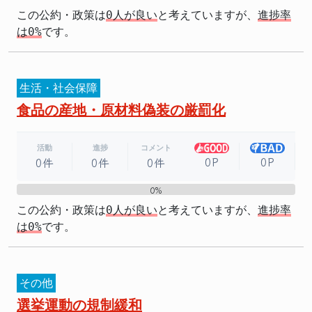
この公約・政策は
0人が良い
と考えていますが、
進捗率
は0%
です。
生活・社会保障
食品の産地・原材料偽装の厳罰化
活動
進捗
コメント
0P
0P
0件
0件
0件
0%
0%
この公約・政策は
0人が良い
と考えていますが、
進捗率
は0%
です。
その他
選挙運動の規制緩和