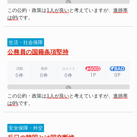
0%
0%
この公約・政策は
1人が良い
と考えていますが、
進捗率
は0%
です。
生活・社会保障
公務員の国籍条項堅持
活動
進捗
コメント
1P
0P
0件
0件
0件
0%
0%
この公約・政策は
1人が良い
と考えていますが、
進捗率
は0%
です。
安全保障・外交