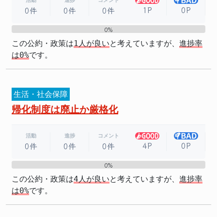
活動
進捗
コメント
1P
0P
0件
0件
0件
0%
0%
この公約・政策は
1人が良い
と考えていますが、
進捗率
は0%
です。
生活・社会保障
帰化制度は廃止か厳格化
活動
進捗
コメント
4P
0P
0件
0件
0件
0%
0%
この公約・政策は
4人が良い
と考えていますが、
進捗率
は0%
です。