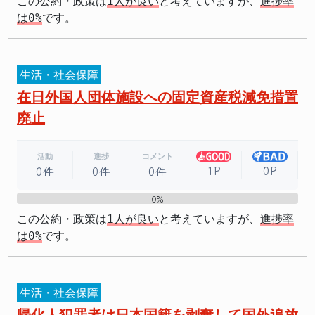
この公約・政策は
1人が良い
と考えていますが、
進捗率
は0%
です。
生活・社会保障
在日外国人団体施設への固定資産税減免措置
廃止
活動
進捗
コメント
1P
0P
0件
0件
0件
0%
0%
この公約・政策は
1人が良い
と考えていますが、
進捗率
は0%
です。
生活・社会保障
帰化人犯罪者は日本国籍を剥奪して国外追放