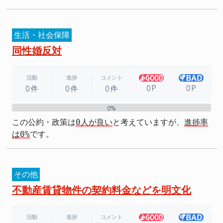
生活・社会保障
同性婚反対
活動
進捗
コメント
0P
0P
0件
0件
0件
0%
0%
この公約・政策は
0人が良い
と考えていますが、
進捗率
は0%
です。
その他
不動産賃貸物件の契約料金などを明文化
活動
進捗
コメント