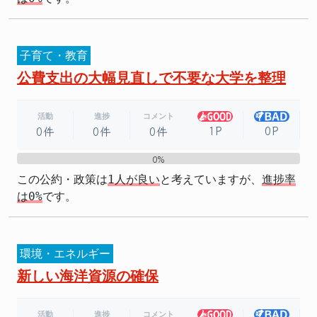
子育て・教育
公費支出の大幅見直しで不要な大学を整理
活動
進捗
コメント
1P
0P
0件
0件
0件
0%
0%
この公約・政策は
1人が良い
と考えていますが、
進捗率
は0%
です。
環境・エネルギー
新しい海洋資源の確保
活動
進捗
コメント