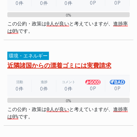
0P
0P
0件
0件
0件
0%
0%
この公約・政策は
0人が良い
と考えていますが、
進捗率
は0%
です。
環境・エネルギー
近隣諸国からの漂着ゴミには実費請求
活動
進捗
コメント
0P
0P
0件
0件
0件
0%
0%
この公約・政策は
0人が良い
と考えていますが、
進捗率
は0%
です。