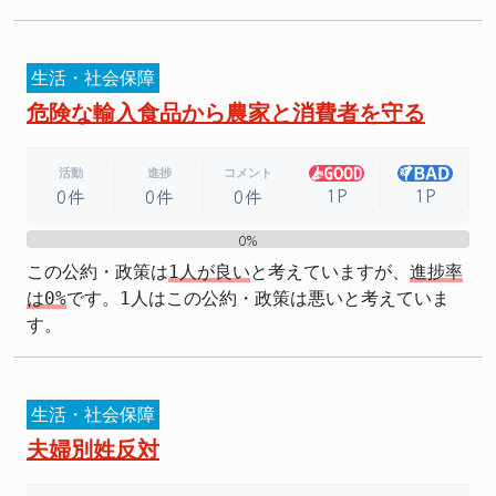
生活・社会保障
危険な輸入食品から農家と消費者を守る
活動
進捗
コメント
1P
1P
0件
0件
0件
0%
0%
この公約・政策は
1人が良い
と考えていますが、
進捗率
は0%
です。1人はこの公約・政策は悪いと考えていま
す。
生活・社会保障
夫婦別姓反対