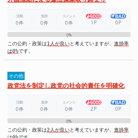
活動
進捗
コメント
1P
0P
0件
0件
0件
0%
0%
この公約・政策は
1人が良い
と考えていますが、
進捗率
は0%
です。
その他
政党法を制定し政党の社会的責任を明確化
活動
進捗
コメント
2P
0P
0件
0件
0件
0%
0%
この公約・政策は
2人が良い
と考えていますが、
進捗率
は0%
です。