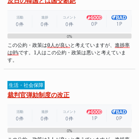
反日の韓国とは国交断絶
活動
進捗
コメント
0P
1P
0件
0件
0件
0%
0%
この公約・政策は
0人が良い
と考えていますが、
進捗率
は0%
です。1人はこの公約・政策は悪いと考えていま
す。
生活・社会保障
裁判官弾劾制度の改正
活動
進捗
コメント
1P
0P
0件
0件
0件
0%
0%