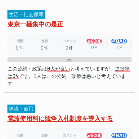
生活・社会保障
東京一極集中の是正
活動
進捗
コメント
0P
1P
0件
0件
0件
0%
0%
この公約・政策は
0人が良い
と考えていますが、
進捗率
は0%
です。1人はこの公約・政策は悪いと考えていま
す。
経済・雇用
電波使用料に競争入札制度を導入する
活動
進捗
コメント