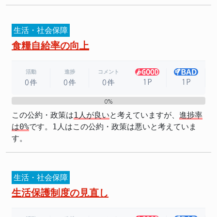
生活・社会保障
食糧自給率の向上
活動
進捗
コメント
1P
1P
0件
0件
0件
0%
0%
この公約・政策は
1人が良い
と考えていますが、
進捗率
は0%
です。1人はこの公約・政策は悪いと考えていま
す。
生活・社会保障
生活保護制度の見直し