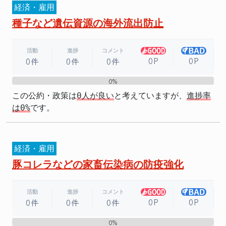
経済・雇用
種子など遺伝資源の海外流出防止
活動
進捗
コメント
0P
0P
0件
0件
0件
0%
0%
この公約・政策は
0人が良い
と考えていますが、
進捗率
は0%
です。
経済・雇用
豚コレラなどの家畜伝染病の防疫強化
活動
進捗
コメント
0P
0P
0件
0件
0件
0%
0%