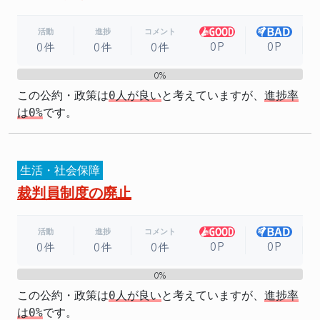
活動
進捗
コメント
0P
0P
0件
0件
0件
0%
0%
この公約・政策は
0人が良い
と考えていますが、
進捗率
は0%
です。
生活・社会保障
裁判員制度の廃止
活動
進捗
コメント
0P
0P
0件
0件
0件
0%
0%
この公約・政策は
0人が良い
と考えていますが、
進捗率
は0%
です。