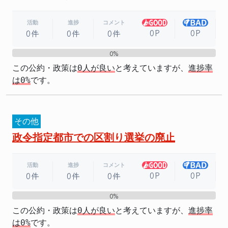
活動
進捗
コメント
0P
0P
0件
0件
0件
0%
0%
この公約・政策は
0人が良い
と考えていますが、
進捗率
は0%
です。
その他
政令指定都市での区割り選挙の廃止
活動
進捗
コメント
0P
0P
0件
0件
0件
0%
0%
この公約・政策は
0人が良い
と考えていますが、
進捗率
は0%
です。