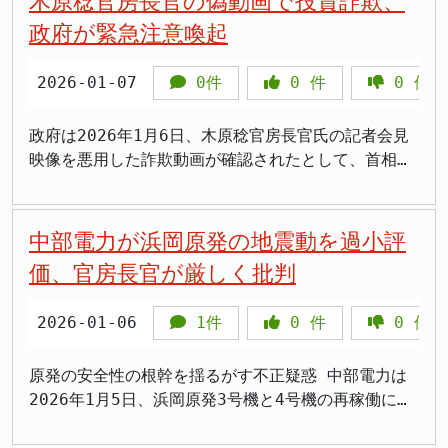
木原稔官房長官の偽動画で投資詐欺、
しています。ただし、5兆円規模の財源を確保するこ
策を転換するなら、まず取り組むべきは消費税減税で
厳しくなります。 野党は強く反発 高市氏は「強い経
なくなる」 >「整理は当然だが、もっと早くやるべき
て、多国間協力が重要であることを強調し、今後も国
政府が緊急注意喚起
とは容易ではなく、実現には相当な時間を要するとの
はないでしょうか。 近畿大学経済学部の村中洋介准
済」を掲げ、物価高対策を最優先と強調してきただけ
だった」 通常国会までに第一弾の整理を実施 木原官
際的な平和と安全の維持、さらには地球規模の課題に
見方が大勢です。 実務面でも課題があります。消費
教授(当時の参院選についての発言)は、大阪市だけで
に、野党からは反発する声が上がっています。国民民
房長官は事務次官連絡会議で「内閣が政策課題に機動
取り組むことの重要性を訴えました。 多国間協力の
2026-01-07
0件
0
件
0
件
税率を変更する場合、小売店のレジシステムやインボ
300億円以上のたばこ税収があることを例に、税収の
主党の玉木雄一郎代表は2026年1月11日の番組で「今
的に対応し、司令塔機能を発揮するため、内閣官房と
重要性 木原長官は「既存の国際秩序が挑戦を受け、
イス制度への対応など、事業者側の準備に一定の期間
活用方法を指摘しました。同様に、国全体で見れば消
言われているようなタイミングでいくと、予算案など
内閣府の事務の見直しが必要だ」と述べました。政府
多国間主義が困難に直面している現状においても、多
が必要となります。過去の税率変更時にも同様の準備
費税収は年間20兆円を超えています。この財源を国民
の年度内成立が難しくなります。物価高騰対策として
は2026年1月23日に召集される通常国会までに第一弾
国間協力を通じて国際の平和と安全を実現し、維持す
政府は2026年1月6日、木原稔官房長官氏の記者会見
期間が設けられており、仮に減税が決定しても実施ま
に還元する形での減税こそが、参院選で示された民意
盛り込んださまざまな政策の成立も遅れてしまいま
の会議体整理を行う見通しです。 通常国会の会期は6
ることが重要だと考えています」と述べました。ま
映像を悪用した詐欺動画が確認されたとして、首相官
でには数か月から1年程度を要する可能性がありま
です。 2025年7月の参院選では、野党各党が公約に
す。約束に反することになる」とけん制しました。
月21日までの150日間となる予定で、政府は2026年
た、地球規模の課題への対応においても、多国間協力
邸のホームページやXで緊急に注意を呼びかけまし
す。 国民負担と経済効果のバランス 専門家の試算に
掲げた消費税減税の協議を進めるべきだという声が上
政府4演説の日程提案を見送ったことについても、野
度予算案や税制改正関連法案を提出し年度内の成立を
は欠かせないものであるとし、日本が積極的に貢献し
た。 この偽動画は人工知能技術を使って作成された
よると、飲食料品の消費税がゼロになれば、夫婦と子
がりました。しかし、自民党はこれを無視し、維新と
党側からの強い反発が予想されます。召集日に施政方
目指します。また、インテリジェンス機能を強化する
ていく必要性を強調しました。 アメリカの役割と今
もので、政府や金融機関の監督下で誕生した安全なプ
中部電力が浜岡原発の地震動を過小評
ども2人の4人世帯で家計負担は年間約6万4000円減少
の連立を優先しています。維新も消費税減税には積極
針演説が行われるのが慣例であり、これを見送ること
国家情報局設置法案など、政府提出法案は61本、条約
後の連携 木原長官は、アメリカが国際社会で果たす
ロジェクトと偽り、存在しないAI投資に誘導する手口
価、官房長官が厳しく批判
します。物価高に苦しむ家計にとっては大きな支援と
的ではなく、むしろ身を切る改革を掲げるだけで、具
は国会軽視との批判を招く可能性があります。 外交
承認案は12本を予定しています。 会議体の整理は、
役割の重要性も認めつつ、「引き続きアメリカを含む
となっています。動画内で紹介されるサイトにアクセ
なる一方、一時的な減税では消費刺激効果が限定的と
体的な国民負担軽減策は示していません。 参院選か
日程も考慮し解散表明時期を見極め 高市氏は2026年
高市内閣が掲げる行政改革の一環として位置づけられ
各国と連携し、国際社会の様々な課題に取り組んでい
スすると、投資詐欺の被害に遭ったり、個人情報を盗
2026-01-06
1件
0
件
0
件
の指摘もあります。 消費税減税を実施しても、期間
ら半年、民意は変わっていない 2025年7月の参院選
1月13日から14日にかけて地元・奈良で、韓国の李在
ています。同じテーマを扱う複数の会議を統合した
く」と強調しました。この発言は、アメリカの政策に
まれたりする恐れがあると警告されています。 巧妙
終了後に税率を元に戻すことは政治的に困難です。こ
から約半年が経過しましたが、物価高は依然として続
明大統領との首脳会談などに臨みます。続く15日から
り、長期間開催されていない会議を廃止したりするこ
対する日本の立場を明確にし、今後の国際協力を推進
化するディープフェイク詐欺の実態 内閣広報室によ
のため、時限措置として始めた減税が恒久化し、社会
いています。国民が求めているのは、一時的な給付金
17日にはイタリアのメローニ首相が来日する予定で、
とで、実質的な機能向上を図ります。職員の併任を減
する意向を示しています。 > 「多国間協力を通じて
ると、この偽動画は2026年1月6日に発見されまし
原発の安全性の根幹を揺るがす不正疑惑 中部電力は
保障財源に恒久的な穴が開くリスクも懸念されていま
ではなく、恒久的な負担軽減である消費税減税です。
今週は「外交ウイーク」となります。 高市氏は先週
らすことで、一つ一つの政策課題に集中できる体制を
平和と安全を維持することが、現在の国際社会にとっ
た。警察庁も同日、公式Xで注意喚起を実施し、政
2026年1月5日、浜岡原発3号機と4号機の再稼働に向
す。 木原氏の発言は、連立政権を維持しつつ財政健
木原長官は選挙を経て、来年度予算を国会で審議した
末、周辺に「週明けから日韓・日伊首脳会談に没頭す
構築する狙いがあります。 官邸主導の弊害が表面化
て不可欠」 > 「各国との協力が重要だと考える。国
府、金融機関、日銀の監督の下で誕生した安全性の高
けた原子力規制委員会の審査において、基準地震動の
全化も重視するという、政府の苦しい立場を反映した
としても、経済的な影響は極めて限定的だと述べてい
る」と伝えており、慎重に解散の表明時期を探ってい
会議体の増加は、官邸主導の政策決定システムが抱え
際秩序を維持するために力を尽くす」 > 「アメリカ
いプロジェクトなどと偽ってAI投資に誘導する手口だ
策定に関する不適切な行為があったことを公表しまし