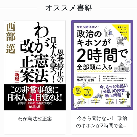
て済む」 科学的根拠をめぐる対立 今回の規制案をめ
たのです。
オススメ書籍
らSNS上で拡散され続けているように、中国は組織的
や安全・環境への懸念は根強い。 仮に県側の理解が
ぐっては、科学的根拠の解釈で日本とEUの間に大きな
な情報工作を展開しています。 移民・難民・外国人
得られなければ、辺野古移設を巡る対立はさらに深ま
見解の相違があった。環境省は2013年2月1日に、ニ
労働者は法文化順守するべきで法整備が必要です。そ
り、法的争いや住民と政府の間でのしこりが残る可能
ホンウナギを絶滅危惧IB類としてレッドリストに掲載
れを排他主義と言うのは間違っています。法を犯して
性がある。 沖縄の基地問題は長年にわたり県民の生
し、国際自然保護連合（IUCN）も2014年6月、ニホ
海外に逃げられるおそれがあり、スパイ防止法の早期
活と安全に直結する課題である。今回の会談で何らか
ンウナギを絶滅危惧IB類としてレッドリストに掲載し
制定が急務です。 沖縄が日本の正当な領土であるこ
の妥協点が見いだされるか。日本本土側にも注目され
ている現実がある。 しかし、日本政府は「ニホンウ
とは、歴史的事実と国際法に照らして疑う余地があり
る、重要な局面である。
ナギは資源管理が徹底され、絶滅の恐れはない」との
ません。中国による根拠なき主張は、国際秩序への挑
立場を一貫して主張してきた。この主張が今回の投票
戦であり、文明国として到底受け入れられるものでは
結果で裏付けられたことになる。 ワシントン条約の
ありません。日本は引き続き毅然とした態度で対応し
仕組みと今後の展望 ワシントン条約では、国際取引
ていく必要があります。
の規制対象となる動植物を「附属書」に掲載してお
り、取引状況と生息状況によって附属書にはⅠ～Ⅲの
三つのカテゴリーが設定されている。今回のEU提案
は、附属書Ⅱへの掲載を求めるもので、これが採択さ
れれば輸出許可書の発行が義務化され、ウナギの国際
今さら聞けない! 政治
わが憲法改正案
取引に大きな影響を与える可能性があった。 12月5
のキホンが2時間で全部
日の全体会議で出席した国の3分の1以上が発議をすれ
頭に入る
ば、再び投票することができるため、結果はまだ確定