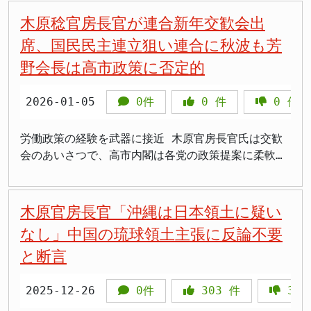
ものといえます。2026年度中の実現に向けては、与
ますが、これは国民生活の実態を理解していない発言
る模様です。さらに2026年1月17日は、阪神大震災が
る構造的な問題を浮き彫りにしています。各政権が看
の役割は大きいが、他国との協力も重要だ」 > 「現
と説明しています。 現時点では動画投稿サイト上に1
た。基準地震動とは、原発の耐震設計の目安となる極
木原稔官房長官が連合新年交歓会出
党内の合意形成と国民的な議論が不可欠となるでしょ
です。物価高に苦しむ国民にとって、予算審議の遅れ
発生した日で、犠牲者を追悼する1日となります。自
板政策を実現するために新たな本部や会議を設置して
在の国際秩序を守るために、日本は積極的に貢献すべ
本が確認されており、政府は削除要請を行っていま
めて重要な数値です。 同社の説明によると、2018年
席、国民民主連立狙い連合に秋波も芳
う。
は死活問題です。 自民党は参院選での敗北を真摯に
民閣僚経験者は「解散表明は17日以降になるだろう」
きましたが、一度設置された会議体は政権交代後も存
きだ」 > 「アメリカを含む各国と連携して、地球規
す。首相官邸の公式発表では、URLをクリックしない
以前から規制委員会への説明とは異なる手法で代表的
野会長は高市政策に否定的
受け止め、国民が求める消費税減税に取り組むべきで
との見通しを語りました。 高市氏は「冒頭解散」の
続するケースが多く、整理されないまま累積してきま
模の課題に取り組むべき」 木原稔官房長官は、アメ
こと、個人情報を登録しないことを強く呼びかけてい
な地震波を選定していたほか、2018年ごろからは平
す。維新との連立や安全保障政策の転換も重要かもし
報道が相次ぐ中で、報道各社の取材要請に応じておら
した。 木原官房長官の指示は、こうした状況に一石
リカのトランプ大統領が66の国際機関から脱退する方
ます。 >「官房長官が本当に言ってるように見えて怖
均値とは異なる地震波を意図的に代表波として選んで
れませんが、まず優先すべきは参院選で示された減税
ず、自身の見解を表明していません。 今回の通常国
を投じるものです。会議体の整理により職員の負担が
針を示したことを受け、一般的な立場から多国間協力
い。詐欺だとわからなかった」 >「AI技術の悪用が
いました。この操作は本社原子力土建部の社員複数人
2026-01-05
0件
0
件
0
件
という民意ではないでしょうか。 解散総選挙を前
会で最大の焦点となるのが、過去最大規模122兆3000
軽減されれば、より質の高い政策立案が可能になると
の重要性を強調しました。国際社会で平和と安全を実
ここまで来たのか。政府は早く規制を強化すべき」
が行っていたとされ、豊田哲也原子力本部長氏は会見
に、自民党が参院選での民意を忘れているとすれば、
億円の2026年度予算案です。予算案の主な内容に
期待されています。ただし、実際にどの程度の会議体
現し、地球規模の課題に対処するためには、引き続き
>「高齢の親がこういう動画を信じてしまいそうで心
で地震動を小さめにしたいという意図があったことを
労働政策の経験を武器に接近 木原官房長官氏は交歓
それは国民に対する裏切りです。
は、物価高対策として子ども1人あたり2万円の給付
が統廃合されるかは今後の作業次第であり、実効性の
多国間の協力が欠かせないとの立場を表明しました。
配」 >「偽動画と本物の見分けがつかない。もっと対
認めています。 林社長氏は会見で謝罪し、審査に重
会のあいさつで、高市内閣は各党の政策提案に柔軟か
や、電気・ガス料金の補助などが盛り込まれていま
ある整理ができるかどうかが問われることになりま
今後、日本が積極的に国際社会に貢献していくことが
策が必要だ」 >「政府要人の映像まで悪用されるなん
大な影響を及ぼす恐れがあるとして、外部の弁護士に
つ真摯に議論を重ねていくと述べ、連合に働く人々や
す。政府・与党は2026年3月末までの成立を目指して
す。政府は通常国会の召集前に第一弾の整理結果を公
期待されます。
て、もう誰も信じられない」 急増するディープフェ
よる第三者委員会を設置して調査を進めると発表しま
生活者の立場からの支援と協力を呼びかけました。
いますが、冒頭解散となれば、この目標達成は困難に
表する方針で、霞が関の働き方改革の試金石となりそ
イク被害の深刻さ ディープフェイクとは、AIで生成
した。経済産業省も同日、電気事業法に基づく報告を
木原氏は安倍晋三政権と菅義偉政権で首相補佐官を務
木原官房長官「沖縄は日本領土に疑い
なります。
うです。
された人間の顔や声を本物そっくりに模倣した偽のメ
中部電力に求めています。 >「また中部電力か。信用
めた際に労働政策を担当し、当時の連合幹部と酒を酌
なし」中国の琉球領土主張に反論不要
ディアコンテンツを指します。2025年第1四半期だけ
できない会社だな」 >「原発の安全性って一体何なん
み交わす関係を築いていました。会場では芳野会長氏
で、世界全体のディープフェイク詐欺による被害額は
だ。データ改ざんなんてあってはならない」 >「浜岡
と断言
ら幹部と言葉を交わしたり、記念撮影に応じたりする
約290億円を超えたとの調査結果が出ています。 近
原発は東海地震の真上にあるのに、地震動を過小評価
姿が見られました。 >「自民が連合にすり寄ってきた
年の技術進化により、わずか3秒から5秒の音声サンプ
するなんて狂気の沙汰だ」 >「国民の命をなんだと思
な。どうせ選挙対策でしょ」 >「国民民主を取り込む
2025-12-26
0件
303
件
322
ルがあれば85パーセントの精度で声を複製できるまで
ってるんだ。再稼働なんて絶対に認められない」
ために連合を利用する気か?露骨すぎる」 >「木原さ