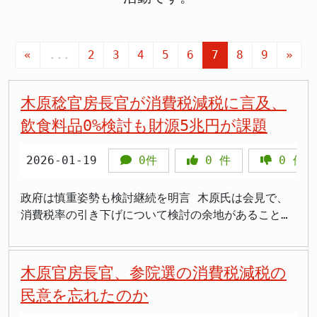
«
...
2
3
4
5
6
7
8
9
»
木原稔官房長官が消費税減税に言及、
飲食料品0%検討も財源5兆円が課題
2026-01-19
0件
0
件
0
件
政府は慎重姿勢も検討継続を明言 木原氏は会見で、
消費税率の引き下げについて検討の余地があることを
認めました。消費税は社会保障財源として活用されて
おり、年金や医療、介護、少子化対策といった社会保
障四経費に充てられる仕組みとなっています。このた
木原官房長官、参院選の消費税減税の
め、税収減が社会保障制度に与える影響を慎重に見極
民意を忘れたのか
める必要があるとの考えを示しました。 ただし、
2025年10月に自民党と日本維新の会が交わした連立