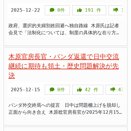
がない」からだと説明しました。 中国による組織的
氏は会見で、中国の軍事動向について厳しい認識を示
個人ができる対策と今後の課題 専門家は、SNS広告
内で問題視する声も不正継続 中部電力によると、以
ました。また、高市内閣での女性閣僚起用が2人にと
な情報工作の実態 中国国内では2023年以降、「琉球
した。「中国は国防費を継続的に高い水準で増加さ
2025-12-22
0件
191
件
187
や動画の真偽を安易に信じないこと、広告内の著名人
前から社内で問題視する声が上がっていたものの、そ
どまったことにも失望感を示しています。 国民民主
は中国に属し、日本に属してはいない」「ポツダム宣
せ、十分な透明性を欠いたまま、核・ミサイル戦力を
の発言や推薦が本物かどうかを確認すること、出典元
の後も不正行為が続いていたことが明らかになってい
取り込みの狙い 高市政権は参院で過半数を持たない
言によると、琉球は中国の領土だ」といった中国語付
含む軍事力を広範かつ急速に増強させている」と指摘
が公式アカウントかを確認することが重要だと指摘し
ます。ただし、社内で告発があった際の対応や不正報
政府、選択的夫婦別姓回避へ独自路線 木原氏は記者
苦しい状況にあります。自民党と日本維新の会による
きの動画がSNS上で広く拡散されています。人工知能
し、中国の軍事拡張が周辺国にとって大きな脅威とな
ています。少しでも不自然であれば拡散せず、プラッ
告をなぜ継続したのかについては確認できておらず、
会見で「法制化については、制度の具体的な在り方に
連立政権ですが、維新は閣外協力で半身の構えをとっ
ツールを使った解析では、背後に約200の情報工作ア
っていることを強調した。 中国の国防費は、公表ベ
トフォームの通報機能を利用することが推奨されてい
第三者委員会による調査に委ねるとしています。 静
さまざまな考え方があり得る。必ずしも民法上の氏に
ており、安定的な政権運営には国民民主党との連立拡
カウントが存在することが判明しており、組織的な情
ースでも毎年7パーセント前後の伸びを示しており、
ます。 ディープフェイク技術は日々進化しており、
岡県御前崎市の住民からも怒りの声が上がっていま
関する制度の見直しを前提とするものではない」と述
大が有力な選択肢です。 高市氏と国民民主の玉木雄
報戦の様相を呈しています。 中国共産党機関紙の人
2025年度の国防予算は約1兆6600億元（日本円で約
一般の人が本物と偽物を見分けることはますます困難
す。再稼働に賛成の立場だった70代男性は、安全審査
べました。この発言は、政府が1996年に法制審議会
木原官房長官・パンダ返還で日中交流
一郎代表氏は2025年12月18日に会談し、所得税の年
民日報系列である環球時報は、1879年の琉球処分に
35兆円、2025年12月25日時点の為替レート換算）に
になっています。政府は今後もこうした悪質な詐欺動
に真摯に取り組んでいると評価していたが、改ざんと
が答申した選択的夫婦別姓制度の導入を避け、独自の
収の壁の178万円への引き上げなどで合意しました。
継続に期待も領土・歴史問題解決が先
ついて「日本軍が琉球併合を強行した」とする記事を
達している。しかし、実際の軍事支出はこれを大きく
画が出現する可能性があるとして、国民に対して継続
受け止められても仕方がないと失望を表明しました。
路線を歩む意図を明確にしています。 法制審議会は
国民民主は合意に含まれた項目を自公政権との連携に
掲載しました。2025年には、高市早苗首相の台湾有
上回るとの見方が強い。軍事研究開発費や武器調達費
決
的な注意喚起を行う方針です。 フィードバックボタ
再稼働に反対する市民団体の代表は、基準地震動は安
1996年、選択的夫婦別姓制度の導入を盛り込んだ民
向けた試金石と位置づけ、実現後の連立入りに含みを
事に関する発言を受けて、中国の国際問題学者が「琉
の一部が公表予算に含まれていないとの指摘もあり、
ンを使って政府に意見を伝えることも、プラットフォ
全対策の根幹であり、住民の命と暮らしをなんだと思
法改正要綱を答申しており、この答申は現在も効力を
残しています。 しかし、国民民主の最大の支援組織
球地位未定論」を提示し、琉球独立支援を対日反制策
透明性の欠如が国際社会の懸念材料となっている。
ーム事業者への規制強化につながる重要な行動となり
っているのかと憤りを示しています。
失っていません。しかし政府は今回、その答申とは異
2025-12-15
0件
42
件
43
である連合は、両党が与野党に分かれることは到底容
として主張する動きも出ています。 背景には、2023
>「中国が台湾に侵攻したら日本も巻き込まれるよ
ます。
なる方向性で旧姓使用の法制化を進める方針を示しま
認できないと連立参加反対の立場を鮮明にしていま
年に習近平国家主席が中国と琉球国時代の沖縄との深
ね、他人事じゃない」 >「2027年って、もうすぐじ
した。 >「旧姓使用の法制化なんて、本当の別姓制度
す。連合内では国民民主が連立に参加すれば自民にの
パンダ外交終焉への提言 日中は問題棚上げを脱却し
い結びつきを強調した異例の言及があります。中国は
ゃん。本当に大丈夫なのか心配」 >「軍事費の透明性
を阻止するためのまやかしでしょ」 >「家族の一体感
み込まれかねないとの懸念が根強くあります。 労働
正面から向き合え 木原稔官房長官が2025年12月15
琉球王国が1372年から1879年まで中国と宗藩関係を
がないって、何を隠してるんだろう」 >「日本も防衛
が大事だと思うから、旧姓使用程度で十分だと思う」
時間規制でも溝 高市首相氏が掲げる労働時間規制の
日の記者会見で、上野動物園の双子のパンダが来年1
持っていたことを根拠に、沖縄の帰属に疑義を呈する
力強化しないと、冷静に対応だけじゃ済まないと思
>「選択的夫婦別姓は家族制度を壊すから絶対反対。
緩和についても、芳野氏は反対を明言しています。高
月に中国に返還される件について「パンダを通じた交
主張を展開しています。 事実に反する主張には反論
う」 >「台湾有事は日本有事って言われてるし、真剣
通称で我慢すべき」 >「結局女性だけが改姓の負担を