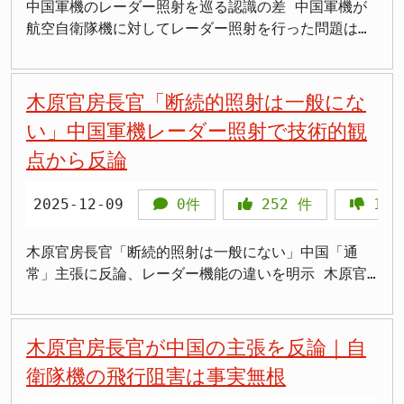
よる社会混乱など、多くの懸念が存在します。 法務
中国軍機のレーダー照射を巡る認識の差 中国軍機が
罪はないが、外交カードとして利用される現状には疑
ることなく、確固たる立場を示す戦略を取っていま
る。米国は台湾への武器売却を継続し、軍事支援を強
爆撃機2機が日本海から東シナ海に進出し、中国軍の
省の世論調査でも、現在の夫婦同姓制度を維持すべき
航空自衛隊機に対してレーダー照射を行った問題は、
問を感じる」 >「尖閣問題をうやむやにしたまま友好
す。しかし、組織的な偽情報の拡散が続く中、スパイ
化している。また、日米豪印の4か国による安全保障
爆撃機2機と合流しました。その後、両軍の爆撃機は
との意見は27％、旧姓通称使用の法制度化を支持する
単なる軍事行動の一場面ではなく、日本が直面してい
関係を演出するのは無理がある」 >「歴史認識で意見
防止法の早期制定など、情報戦に対抗する法整備の必
の枠組み（クアッド）や、英国、オーストラリアとの
四国沖の太平洋にかけて長距離共同飛行を実施し、沖
意見が42.2％に達し、選択的夫婦別姓制度導入への
る安全保障上の脆弱性を浮き彫りにする象徴的な事案
が違うのに、パンダだけで関係改善できるわけがな
要性も指摘されています。沖縄の安全保障上の重要性
安全保障協力（AUKUS）など、中国の影響力拡大を牽
縄本島と宮古島の間を往復する際には中国軍戦闘機4
支持は28.9％にとどまっています。この結果は、国
です。木原稔官房長官は2025年1月10日の会見で、中
木原官房長官「断続的照射は一般にな
い」 >「もうパンダ外交に頼らず、堂々と主張すべき
が高まる中、日本政府には毅然とした対応が求められ
制する動きが活発化している。 日本もこうした国際
機も合流したことが確認されています。 木原稔官房
民の多くが現行制度の枠組み内での改善を望んでいる
国側が主張する「自衛隊機が接近し妨害した」との説
ことは主張したらいい」 尖閣問題での中国の攻勢が
い」中国軍機レーダー照射で技術的観
ています。
連携の中で重要な役割を担っている。2025年には日
長官は2025年12月10日の記者会見で、この共同飛行
ことを示しています。 参政党の調査では、現行の夫
明を明確に否定し、両機の距離は目視できないほど離
常態化 特に深刻なのが尖閣諸島を巡る状況だ。2012
米豪3か国による共同軍事演習が実施され、台湾海峡
について強い懸念を表明しました。「両国による度重
点から反論
婦同姓制度維持を前提とする意見が97.6％に達し、
れていたと述べました。軍用機間では、レーダー照射
年に日本政府が尖閣諸島を国有化して以降、中国海警
の安定に向けた協力体制が強化された。また、日本は
なる爆撃機の共同飛行は、我が国周辺における活動の
選択的夫婦別姓制度導入への支持はわずか2.4％とい
は武器使用の前段階と位置づけられ、軍事的威嚇の性
局の公船が年間330日以上も接続水域を航行し、領海
東南アジア諸国との防衛協力も進めており、中国の海
拡大、活発化を意味するとともに、我が国に対する示
う結果も出ています。国民の声は明確に、伝統的な家
質を持ちます。今回の照射を日本が看過すれば、周辺
2025-12-09
0件
252
件
1
侵入も繰り返している。2024年には中国船の侵入回
洋進出に対する多国間の抑止力構築を目指している。
威行動と捉えざるを得ない」と述べ、「まさに我が国
族制度の維持を支持しているといえるでしょう。 連
国は「一定の挑発は許容される」と判断し、安全保障
数が過去最多を記録した。 外務省によると、中国は
木原氏が強調した「冷静かつ毅然とした対応」は、軍
の安全保障上重大な懸念」との認識を示しました。
合など別姓推進派が猛反発 一方、選択的夫婦別姓制
環境が一層悪化します。 > 「危険行為への毅然とし
1971年まで約75年間にわたって尖閣諸島の日本領有
木原官房長官「断続的照射は一般にない」中国「通
事的緊張を高めることなく、外交的解決を模索する日
領空侵犯は発生していませんが、航空自衛隊は戦闘機
度の導入を求めてきた連合の芳野友子会長は、政府の
た対応が必要」 > 「こういう時こそ政治判断が問わ
に異議を唱えなかった。東シナ海に石油埋蔵の可能性
常」主張に反論、レーダー機能の違いを明示 木原官
本の基本姿勢を示すものだ。しかし、中国の軍事力増
によるスクランブル（緊急発進）で対応しました。政
方針転換に対して強い反発を示しています。芳野氏は
れる」 > 「事実を明確に発表すべきだ」 > 「現場
が指摘されてから急に領有権を主張し始めた経緯は明
房長官の技術的反論 木原稔官房長官氏は2025年12月
強が続く中、日本が平和と安全を守るためには、同盟
府は中国・ロシア両国に対し、外交ルートを通じて安
「旧姓使用を法的根拠にすること自体が連合としては
が不利になる外交はやめてほしい」 > 「自衛隊員が
らかだ。1972年の日中首脳会談で周恩来首相が「石
9日の記者会見で、中国軍機による自衛隊機へのレー
国との連携強化と防衛力の向上が不可欠となってい
全保障上の懸念を伝達したことを明らかにしていま
反対」と明言し、「何の説明もなく認められない」と
危険を背負っていることを忘れてはいけない」 こう
油が出るから問題になった。石油が出なければ台湾も
ダー照射問題について、技術的な観点から中国側の
木原官房長官が中国の主張を反論｜自
る。今後の政府の対応が注目される。
す。 >「また中国とロシアが示威行動してる。日本は
して政府の姿勢を厳しく批判しました。 しかし、こ
した国民の声は、今回の問題が単に日中間の主張の違
米国も問題にしない」と発言した記録も残されてい
「通常」主張に反論しました。中国外務省の郭嘉昆報
完全に舐められてる」 >「四国沖まで来るって相当挑
衛隊機の飛行阻害は事実無根
うした反発は予想されたものです。選択的夫婦別姓制
いでは済まされないことを示しています。 中国の情
る。 日本は実効支配を継続し、海上保安庁が法に則
道官が「艦載機が飛行訓練を行うときに捜索レーダー
発的だよね。これで平和と安定とかよく言えるな」
度の推進派にとって、旧姓通称使用の法制化は本来の
報発信と日本政府の反論 中国側は国営メディアを通
って監視活動を実施している。しかし中国側は「棚上
を作動させることは各国の通常のやり方だ」と述べた