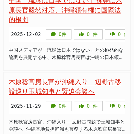
中国「琉球は日本ではない」挑発に木
回も水産物輸入停止や渡航自粛要請など、経済報復措
ーダー波を継続的に照射し、その位置や速度を高精度
な行為であることを指摘したのは日本政府であり、そ
し、前年度から35回増加しました。このうち中国機に
るようなフォトレジストに関する変更は行っていな
理し国際社会へ明確に提示すべきです。安全保障は妥
原長官毅然対応、沖縄領有権に国際法
置が即座に発動されている。 日本企業の対中投資は
で把握するためのレーダー」としての役割を持ちま
の際、自衛隊機の行動はただ単に防衛目的であったこ
対するものが464回（66%）、ロシア機に対するもの
い、と聞いています」と否定しましたが、この騒動は
協の積み上げでは守れず、隊員の安全は政治判断の優
確かに重要だが、政治的リスクに常に晒される不安定
す。これに対し捜索レーダーは「広い範囲をスキャン
とが強調されています。 木原長官は、中国側が自衛
的根拠
が237回（34%）となっており、特に沖縄県の那覇基
日本の半導体材料における圧倒的優位性を改めて世界
先事項です。木原官房長官が中国側の主張を明確に否
な関係では、持続的な発展は困難だ。むしろ明確なル
し、遠くの航空機や艦艇を探知・追跡するためのレー
隊機が「飛行を阻害した」としている点については、
地では411回と全体の58%を占める異常な頻度となっ
に知らしめる結果となりました。 フォトレジストと
定したことは、遅ればせながら軌道修正を図った第一
ールと相互尊重に基づいた関係を構築することが、長
ダー」であり、性質が全く異なります。 >「断続的照
日本側から見て明らかに誤解に基づくものであると
ています。 スクランブル対応には1回あたり数千万円
は何か フォトレジストは半導体製造において極めて
2025-12-02
0件
0
件
0
件
歩と言えます。本件は日本外交の立て直しに直結して
期的には両国の利益につながる。 日本はパンダ外交
射なんて聞いたことない」 >「中国が正常と言うなら
し、適切な対応を取ったと断言しました。自衛隊の行
の費用がかかるとされ、航空自衛隊の負担は深刻化し
重要な材料です。シリコンウエハーに塗布し、回路パ
おり、国民感情もそこに沿っています。政府は今回の
という美名に惑わされることなく、領土問題では国際
証拠を示せ」 >「火器管制と捜索の区別つかないのは
動は、国際的な安全基準に則って行われており、実際
ています。パイロットや整備士の疲労蓄積、機体の消
ターンを光で焼き付ける「フォトリソグラフィ」とい
ケースを曖昧にせず、主権と国際ルール遵守を一貫し
中国メディアが「琉球は日本ではない」との挑発的な
法に基づく正当性を主張し続け、歴史問題では戦後日
当然」 >「木原官房長官の説明が一番論理的」
には中国機の挑発的な行動に対して適切に対処したと
耗、燃料費の増大など、様々な問題が指摘されていま
う工程に使われる感光性の化学材料で、半導体の性能
て示す必要があります。
論調を展開する中、木原稔官房長官は沖縄の日本領土
本の平和国家としての歩みを堂々と説明すべきだ。曖
>「中国の言い訳が苦しすぎる」 国際基準との照合
強調しました。 日本の防衛方針：強硬姿勢を貫く 木
す。防衛省は無人機による対応も検討していますが、
を左右する基幹素材となっています。 この分野で東
としての地位について毅然とした姿勢を示しました。
昧な関係改善ではなく、真の相互理解と相互尊重に基
海上衝突回避規範（CUES）では、レーダー照射は
原官房長官の発言は、日本政府が今後も中国の挑発的
現段階では有人戦闘機による対応が続いている状況で
京応化工業、JSR、信越化学工業、住友化学、富士フ
歴史と国際法に基づいた明確な根拠により、沖縄の日
づく新たな日中関係の構築こそが求められている。
「攻撃の模擬」とされ避けるべき行為の一つに位置づ
な行動に対して強硬な態度を取る意向を示すもので
す。 地域情勢への影響と今後の課題 中ロ両国の軍事
イルムの5社で世界シェアの9割を占めるという圧倒的
本帰属は疑う余地のない事実です。 中国の根拠なき
木原稔官房長官が沖縄入り 辺野古移
けられています。特に火器管制レーダーによる継続照
す。自衛隊機へのレーダー照射は、単なる軍事的挑発
的連携強化は、インド太平洋地域の安全保障環境に大
な独占状態です。中でも東京応化工業のフォトレジス
主張と国際法違反 中国外務省の林剣副報道局長は
射について、「合理的な理由なく他国の航空機に火器
にとどまらず、平和的な国際関係に対する重大な脅威
設巡り玉城知事と緊迫会談へ
きな影響を与えています。両国は2024年にも日本海
トは世界シェア25％で首位であり、特に7nm以下のチ
「台湾問題に関する自らの立場について、日本はあい
管制レーダーを照射することは、不測の事態を招きか
です。日本政府は、このような行為を決して容認せ
やオホーツク海で合同演習を実施しており、戦略的パ
ップに使用されるEUVフォトレジストに関しては、日
まいにはぐらかし続けています」と述べ、日本批判を
ねない極めて危険な行為」と明記されています。 木
ず、国際社会と協力して中国の不正行為に対して抗議
ートナーシップを深めていることは明らかです。特に
本が100%を供給しているという状況です。 中国の深
2025-11-29
0件
0
件
0
件
続けています。しかし、この批判こそが問題のすり替
原氏が強調した「断続的照射は一般にない」という指
し続ける姿勢を強調しています。 この件に関して、
ウクライナ情勢を背景に、ロシアは中国との軍事協力
刻な依存度 中国の半導体産業は日本に決定的に依存
えです。 中国網（チャイナネット）で、清華大学学
摘は、この国際的な認識と一致するものです。通常の
アメリカなどの同盟国からの支援を得るため、外交的
を重視する姿勢を強めています。 日本政府は今回の
しています。中国では、主流の半導体チップ製造に使
者・劉江永は、歴史及び国際法上、日本は沖縄を強制
木原稔官房長官、沖縄入り――辺野古問題で玉城知事と
捜索レーダーであれば、目標を探知した後に継続的な
な努力も続けられており、日本政府は中国に対して再
事案を受けて、警戒監視態勢の強化と対領空侵犯措置
用されるKrFおよびArFフォトレジストの90%以上が
的に併呑したのであり、合法的主権はないとし、「中
会談へ 沖縄基地負担軽減も兼務する木原稔官房長官
照射を行う必要はありません。しかし火器管制レーダ
発防止を求めるとともに、今後の軍事的な衝突を避け
の万全を期すとしています。また、日米同盟の枠組み
日本からの輸入となっており、2021年に信越化学工