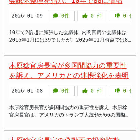
会議体整理を指示、10年で88に倍増
されたら意味ないんじゃない」 一方で、消費税率が
に、もう忘れたのか」 >「国民は減税を求めてるの
ねたのに対し、木原氏は「首相の専権事項だ」と述べ
変わらなくても物価上昇によって実質的な税負担は増
に、また給付金って何なんだ」 >「民意を無視して維
るにとどめました。自民党の梶山弘志国対委員長、維
2026-01-09
0件
0
件
0
件
えているとの指摘もあります。同じ金額の商品を購入
新と組んで何がしたいんだよ」 >「参院選の争点だっ
新の遠藤敬国対委員長は国会内で会談し、この後、梶
しても、価格が上がれば消費税額も増加するためで
た減税はどこいったんだ」 >「自民党は国民の声を聞
山氏は記者団に「具体的な指示は下りていない。与党
す。この点から、物価高対策として一定期間に限った
く気がないのか」 給付金は民意ではなかった 参院選
同士、連携していくことを確認した」と述べました。
10年で2倍超に膨張した会議体 内閣官房の会議体は
減税措置を求める声も上がっています。 連立合意の
で自民党と公明党は、消費税減税の代わりに国民1人
>「政府4演説すらやらないって、国会軽視もいいとこ
2015年1月には39でしたが、2025年11月時点では88
実現可能性と政治的背景 日本維新の会は2025年の参
当たり2万円以上の給付金を主張しました。しかし、
だろ」 >「解散が専権事項でも説明責任はあるでし
と約2倍超に増加しました。歴代政権が重要政策を官
議院選挙で食料品の消費税率を2年間ゼロにする公約
この給付金政策は国民から支持されませんでした。
ょ」 >「予算の審議もせずに解散とか、国民舐めてん
邸主導で進めるために次々と新組織を設立してきた結
を掲げていました。高市早苗首相も自民党総裁選では
野党側からは物価高対策に遅れが出るのではないかと
のか」 >「高市さん、外交で忙しいからって逃げてる
果、会議体が肥大化する事態となっています。 会議
木原稔官房長官が多国間協力の重要性
同様の主張をしていましたが、党内で賛同を得られ
の批判が出ていますが、木原長官は去年成立した物価
だけじゃん」 >「与党内でも意見まとまってないのに
体の増加は職員に深刻な影響を及ぼしています。同じ
を訴え、アメリカとの連携強化を表明
ず、慎重な姿勢に転じた経緯があります。 連立合意
高対策を盛り込んだ補正予算が着実に執行されている
解散できるの？」 通常国会は150日間の会期 通常国
テーマを別名で追う会議や、招集が止まったままの会
では食料品の消費税減税について協議を継続すること
と反論しています。しかし、国民が求めていたのは給
会の会期は解散や延長がない限りは150日間で、2026
議も混在しており、担当者は資料作成と根回しに追わ
2026-01-08
0件
0
件
0
件
が明記されましたが、具体的な実施時期は盛り込まれ
付金ではなく、消費税減税だったはずです。 指示書
年6月21日までとなります。1月23日に解散する場
れ、本来の実務が削られる状況が続いています。内閣
ませんでした。財政規律を重視する自民党と、減税を
の立場にあるように、給付金は意味がありません。参
合、衆院選の日程は「1月27日公示―2月8日投開票」
官房と内閣府では多くの職員が複数の会議体に併任さ
強く求める日本維新の会の間で、今後どのような妥協
院選で示された民意は明確に減税でした。それを無視
「2月3日公示―15日投開票」の2案が政権内で検討さ
れ、業務負担が著しく増大していました。 >「会議の
木原稔官房長官が多国間協力の重要性を訴え 木原稔
点が見出されるかが注目されます。 >「どうせ選挙前
して給付金で対応しようとする姿勢は、国民を愚弄す
れています。 選挙後は首相指名選挙や組閣など政権
ための会議ばかりで、本来の政策立案ができない」
官房長官は、アメリカのトランプ大統領が66の国際機
だけの口約束でしょ、本当に実現するとは思えない」
るものです。 経済政策転換というなら減税を 木原長
の体制作りの時間も必要で、2026年度当初予算案の
>「資料作成に追われて残業続き、これが霞が関の現
関からの脱退を指示したことを受け、直接的な言及を
政府内では「政府効率化局」を設置し、租税特別措置
官は日本の根幹とも言えるような経済財政政策を転換
審議入りは例年より1カ月程度遅い3月ごろとなる可能
実だ」 >「同じ内容の会議を別名でやる意味がわから
避けつつ、一般的な立場で多国間協力の重要性を訴え
や高額補助金を総点検して財源を捻出する構想も浮上
させていただくと述べていますが、本当に経済財政政
性が高いです。その場合、予算の年度内成立は極めて
ない」 >「併任が多すぎて、どの会議の担当か分から
ました。木原官房長官は、日本を含む国際社会にとっ