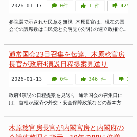
2026-01-17
0件
1
件
425
合意文書には、飲食料品の消費税減税を法制化に向け
て検討することが盛り込まれています。木原氏は連立
合意を尊重する立場から、減税案を完全に否定するこ
参院選で示された民意を無視 木原長官は、現在の国
とはありませんでした。 >「物価高で食べ物がどんど
会での議席数は自民党と公明党(公明)の連立政権での
ん高くなってるのに、またそこから税金取られるのは
国政選挙の結果であり、維新との新たな連立政権の信
キツい」 >「食料品の消費税ゼロにしてくれたら年間
を国民に問う必要があると述べました。さらに日本の
6万円以上浮くって試算あるよね、それだけで家計助
根幹とも言えるような経済財政政策や安全保障政策を
通常国会23日召集を伝達、木原稔官房
かる」 年間5兆円の税収減が最大の課題 飲食料品の
転換させていただくとして、解散の必要性を強調して
長官が政府4演説日程提案見送り
消費税率をゼロにした場合、年間約5兆円の税収減が
います。 しかし、2025年7月20日に投開票された参
見込まれます。この試算は第一生命経済研究所などの
議院選挙では、消費税減税が最大の争点となりまし
2026-01-13
0件
346
件
1
専門機関が算出したもので、財源確保が実現に向けた
た。野党各党はそろって消費税減税や廃止を主張し、
最大の課題となります。 消費税収は2019年度の約18
これに対して消費税を守り抜くと反対した自民党と公
兆円から2025年度には約25兆円へと増加しており、
明党は大敗したのです。 参院選の結果、自民党と公
政府4演説の日程提案を見送り 通常国会の召集日に
社会保障財源として重要な役割を担っています。消費
明党を合わせても過半数に届かず、石破茂首相(当時)
は、首相が経済や外交・安全保障政策などの基本方針
税は景気の変動に左右されにくい安定的な財源とされ
が勝敗ラインとした非改選と合わせて参議院過半数を
を説明する施政方針演説が行われるのが慣例です。し
ており、財務省や自民党内の財政規律を重視する議員
確保できませんでした。国民民主党(国民)は17議席
かし、自民党と日本維新の会は衆参の理事会で、首相
からは、減税に対する慎重論が根強く存在します。
を獲得して躍進し、消費税減税を主張する野党が勢い
の施政方針演説など召集日以降の日程について、野党
木原稔官房長官が内閣官房と内閣府の
>「減税するのはいいけど、年金や医療がその分減ら
を増しました。 >「参院選で消費税減税を訴えたの
に提案しませんでした。 野党が解散の検討状況を尋