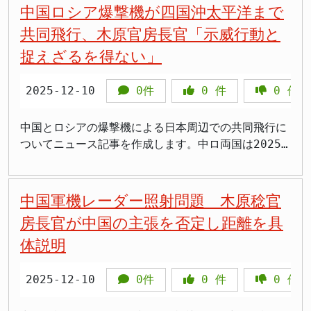
市氏は2025年12月の参院予算委員会で、労働時間規
流の継続を期待している」と述べた。しかし、約50年
中国ロシア爆撃機が四国沖太平洋まで
する方針 木原官房長官は会見で「わが国の政策や立
に考えないと」 台湾情勢と日本の安全保障 台湾をめ
強いられるのは変わらないじゃないか」 >「これで別
制に企業が過剰に反応していると述べ、規制緩和の必
にわたって続いたパンダ外交は、日中間の根本的な問
場に関し、事実に反する主張がなされる場合には日本
ぐる情勢は、日本の安全保障に直結する問題だ。台湾
共同飛行、木原官房長官「示威行動と
姓推進派も納得するんじゃない？良い妥協案だと思
要性を訴えました。 連合は労働者の権利保護を重視
題解決を先送りするツールとして機能してきた面は否
政府としてしっかりと反論を発信してきており、今後
海峡は日本のシーレーン（海上交通路）に近接してお
う」 戸籍制度維持が最優先、家族観への配慮 自民党
捉えざるを得ない」
する立場から、労働時間規制の緩和には慎重です。こ
めない。むしろ今こそ、尖閣諸島問題や歴史認識問題
ともその方針に変わりはありません」と強調しまし
り、有事の際には日本の経済活動にも重大な影響が及
と日本維新の会の連立政権合意書では、「戸籍制度お
の点でも高市政権と連合の間には深い溝があります。
について正面から決着をつけるべき時期に来ている。
た。国際社会において正確な理解が保たれるような取
ぶ。また、沖縄県の先島諸島は台湾から約100キロメ
よび同一戸籍・同一氏の原則を維持しながら、社会生
連合の政治的立ち位置 連合の芳野会長氏は2021年の
曖昧な関係改善の限界が露呈 パンダ外交は1972年の
2025-12-10
0件
0
件
0
件
り組みを行っていく考えを示しました。 木原氏は
ートルしか離れておらず、軍事的緊張が高まれば日本
活のあらゆる場面で旧姓使用に法的効力を与える制度
就任以来、自民党との対話姿勢を見せたり、共産党と
日中国交正常化以降、両国の友好関係を象徴するもの
1969年生まれの56歳で、2025年10月21日に発足し
領土も巻き込まれる可能性がある。 日本政府は近
を創設する」と明記されています。この方針は、夫婦
の共闘に反対したりと、従来の連合路線とは異なる動
として機能してきた。当初は毛沢東主席がニクソン大
た高市内閣で官房長官に就任しました。熊本県出身で
年、防衛力の抜本的強化を進めている。2022年12月
中国とロシアの爆撃機による日本周辺での共同飛行に
同姓制度を堅持しつつ、実務上の不便を解消する現実
きを見せてきました。しかし、選択的夫婦別姓や労働
統領にパンダを贈呈し、同年に田中角栄首相も訪中し
衆議院議員6期目、防衛大臣や内閣総理大臣補佐官な
に閣議決定された国家安全保障戦略では、防衛費を国
ついてニュース記事を作成します。中ロ両国は2025
的なアプローチといえます。 政府は2026年の通常国
時間規制など、組織内の旧総評系の声を無視するわけ
て国交を樹立した際、カンカンとランランが来日し
どを歴任してきました。親台派としても知られ、新型
内総生産（GDP）比2パーセント水準まで引き上げる
年12月9日に四国沖の太平洋まで爆撃機を飛行させ、
会に旧姓通称使用の法制化法案を提出し、成立を目指
にもいきません。 芳野氏は公明党について、連合と
た。この時代のパンダ外交には確かに意味があった。
コロナウイルス禍での台湾へのワクチン供給に尽力し
方針が示された。また、反撃能力（敵基地攻撃能力）
これは従来より踏み込んだ範囲での飛行であり、日本
すとしています。この制度が実現すれば、マイナンバ
同じような考え方を持っているので一緒に行動できた
しかし現在の状況は大きく異なる。2025年11月に高
た経歴を持ちます。 中国は南シナ海でも国際仲裁裁
の保有も明記され、中国の軍事的脅威に対抗する姿勢
政府は強い懸念を表明しています。 中ロ爆撃機が四
中国軍機レーダー照射問題 木原稔官
ーカードやパスポート、運転免許証などの公的書類に
らいいと期待を示しています。公明党は自民党との連
市早苗首相が台湾有事について「存立危機事態になり
判所の判決を無視して一方的な領有権主張を続けてお
を明確にしている。 しかし、野党や一部の市民団体
国沖まで飛行、過去9回目の共同示威行動 中国軍とロ
旧姓を併記する法的根拠が整備され、金融機関での手
房長官が中国の主張を否定し距離を具
立政権から離脱しており、連合と公明党が選択的夫婦
得る」と発言すると、中国は激しく反発し、自国民の
り、同様の手法を沖縄にも適用しようとしている可能
からは、防衛費増額が財政を圧迫し、福祉や教育への
シア軍の爆撃機計4機が2025年12月9日、東シナ海か
続きなど日常生活での不便が大幅に軽減される見通し
別姓で連携する可能性も出てきています。 木原官房
日本渡航自粛や日本の水産物輸入停止措置を発表し
体説明
性があります。2013年には中国メディアが2040年か
予算配分に影響を与えるとの批判も出ている。防衛力
ら四国沖の太平洋にかけて長距離の共同飛行を実施し
です。 選択的夫婦別姓制度の問題点が浮き彫り 選択
長官氏の連合接近は、国民民主党との連立拡大を見据
た。このように、政治的な対立が生じるたびに経済や
ら2045年にかけて尖閣諸島と沖縄を日本から奪回す
強化と財政健全化のバランスをどう取るかが、今後の
ました。両軍による共同飛行は2024年11月以来で9回
的夫婦別姓制度については、家族制度に与える深刻な
えた戦略的な動きです。しかし、連合が高市政権の政
文化交流が人質に取られる構造が続いている。 >「パ
るとする「六場戦争」計画を報じたこともあり、中国
大きな課題となっている。 国際社会の連携と日本の
目となりますが、今回は四国沖の太平洋まで進出する
2025-12-10
0件
0
件
0
件
影響が長年指摘されてきました。家族の一体感や絆の
策に否定的な姿勢を崩さない限り、自維国政権実現の
ンダがいなくなるのは寂しいけど、中国の政治的な道
の長期的な戦略が懸念されています。 日本政府は中
役割 米国防総省の報告書公表を受け、国際社会では
のは初めての事態となっています。 防衛省統合幕僚
希薄化、子どもへの悪影響、戸籍制度の根本的変更に
道は険しいと言わざるを得ません。
具にされているなら仕方ない」 >「愛らしいパンダに
国の情報工作に対して、一つ一つの報道に過剰反応す
中国の軍事的野心に対する警戒感が一層高まってい
監部によると、同日午前から午後にかけてロシア軍の