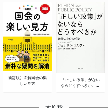
していない状況にある。しかし、今回の圧倒的な否決
により、再投票での逆転は困難とみられる。 日本の
資源管理への国際的評価 今回の否決は、日本が進め
てきたニホンウナギの資源管理手法が国際的に評価さ
れたことを示している。日本は近隣諸国との協力によ
って池入れ量の制限などを実施し、持続可能な利用に
向けた取り組みを継続してきた。 現在の物価高対策
として財政出動や減税は一刻の猶予も許されない状況
であり、ウナギの価格高騰につながる可能性があった
今回の規制案否決は、国民生活の観点からも歓迎すべ
き結果といえる。
新訂版】図解国会の楽
「正しい政策」がない
しい見方
ならどうすべきか: 政
策のための哲学
木原稔