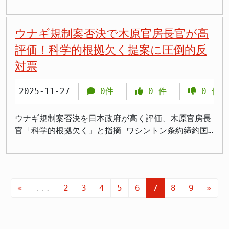
国は沖縄を取り戻すべきだ」と言っても、それはまっ
が2025年11月29日、沖縄入りした。官房長官として
ーの場合、攻撃準備のために目標を正確に追跡し続け
るための努力を惜しまない姿勢を示しています。ま
での対応強化や、豪州・インドなどとの安全保障協力
業が生産制約を理由に中国へのフォトレジストの納入
たく滑稽な話となり、中国政府はかつて沖縄に対して
の沖縄訪問は初めてとなる。政府は30日に玉城デニー
る必要があるため、断続的かつ継続的な照射が行われ
た、国内でも自衛隊の活動に対する理解と支持を得る
の拡大も急務となっています。今後も中ロ両国による
を停止したため、中芯国際の生産効率は20%低下した
主権を有したことはなく、中国が沖縄を取り戻すこと
沖縄県知事と会談し、米軍普天間飛行場（宜野湾市）
ウナギ規制案否決で木原官房長官が高
ます。 中国側主張の矛盾点浮き彫りに 中国側は「捜
ため、国民への情報提供を強化していると言われてい
示威行動の継続が予想される中、日本の防衛力強化と
ことがあるという実例もあります。 中国でも国産化
には歴史的根拠に欠け、国際法上の支持もないからだ
の移設先として問題となっている名護市辺野古への基
索レーダーによる正常な行為」と主張していますが、
ます。 国民の反応 > 「木原官房長官の発言は非常
評価！科学的根拠欠く提案に圧倒的反
外交的対応の両輪による対処が求められています。
の努力は続けていますが、フォトレジストの代替は3
と主張した。 実際、中国の一部学者ですら、沖縄に
地移設について、県の理解を改めて求める方針だ。
実際に行われたのは断続的な照射でした。木原氏の説
に重要だ。中国に対してもっと強い態度を取るべき
年や5年でできる仕事ではない。これは世代を超えた
対票
対する中国の領有権主張には根拠がないことを認めて
木原氏は訪問初日となる29日、糸満市の平和祈念公園
明により、この矛盾が明確になったのです。もし本当
だ。」 > 「中国は一方的な主張を繰り返すばかり。
課題であり、中国がまだ構築していないレベルの基礎
います。中国はそろそろ文明国家となり世界基準の民
を訪れ、国立沖縄戦没者墓苑で献花し、沖縄戦の犠牲
に捜索目的であれば、目標を発見した時点で照射を終
自衛隊の行動は正当だ。」 > 「防衛費の増額が求め
科学インフラを必要とするというのが現実です。 政
度を持つべきです。 国際法に基づく沖縄の日本帰属
者に追悼をささげた。これは象徴的な儀式とされ、基
2025-11-27
0件
0
件
0
件
了するはずです。 また、木原氏は「自衛隊は安全な
られる今、こうした問題に対して確固たる姿勢を示す
府の冷静な対応 今回の韓国報道について、木原官房
第二次世界大戦後，日本の領土を法的に確定した
地問題をめぐる「対話」の姿勢をアピールする演出と
距離を保ちながら対領空侵犯措置の任務にあたってい
ことが大切だ。」 > 「中国は自国の立場を押し付け
長官は「貿易管理の個々の対応についてはその逐一に
1952年4月発効のサンフランシスコ平和条約におい
受け止められている。 辺野古移設と政府の狙い 政府
た」と報告を受けており、自衛隊の航空機が中国の航
ようとしている。日本は国際法を守りながら、自衛の
ウナギ規制案否決を日本政府が高く評価、木原官房長
関するコメントは差し控える」と述べつつ、「報道に
て，尖閣諸島は，同条約第2条に基づきわが国が放棄
は2025年11月28日、防衛局が辺野古東側の大浦湾で
空機の安全な飛行を深刻に阻害したとの中国側の指摘
ための行動を強化すべき。」 > 「木原官房長官の明
官「科学的根拠欠く」と指摘 ワシントン条約締約国
あるようなフォトレジストに関する変更は行っていな
した領土のうちには含まれず，第3条に基づき南西諸
本格的な埋め立て用土砂の投入を開始したと発表して
は当たりませんと述べ、中国側の「妨害」主張も完全
確な発言に共感する。これからも日本の立場を貫くべ
会議の委員会で、ウナギ属全種を対象にした国際取引
い、と聞いています」と明確に否定しました。 しか
島の一部としてアメリカ合衆国の施政下に置かれ，
おり、工事が大きく進展している。 このタイミング
に否定しました。 技術的な危険性の明示 木原氏の説
きだ。」 国民の反応を見ると、日本政府の立場に賛
規制案が否決された。木原稔官房長官は27日の記者会
し、この否定発言自体が、逆に日本がいかに重要な戦
1972年5月発効の琉球諸島及び大東諸島に関する日本
で木原官房長官を沖縄に派遣したのは、移設に反対す
明で重要なのは、戦闘機レーダーの技術的特性を明確
同する声が多く、特に中国の一方的な主張に対しては
見で、この結果を受けて「わが国の立場について多く
略物資を握っているかを浮き彫りにしています。韓国
国とアメリカ合衆国との間の協定（沖縄返還協定）に
る県との溝をなんとか埋めたいという政府の意図の表
にしたことです。戦闘機に搭載されているレーダー
批判的な意見が目立ちます。また、防衛費の増額や自
の国から理解が得られた」と高く評価した。欧州連合
メディアが中国メディアを引用して「日本はフォトレ
よりわが国に施政権が返還された地域の中に含まれて
れだ。政府は普天間飛行場の「一日も早い全面返還」
«
...
2
3
4
5
6
7
8
9
»
は、敵機の捜索・捕捉・追尾に加えて、ミサイルの誘
衛の強化に関する議論も活発になり、今後の外交・防
（EU）などが提案した規制案について、「科学的根拠
ジストの輸出停止をした」「これで中国の追撃のスピ
います。 米国は、戦時中から尖閣諸島を沖縄の一部
を達成し、沖縄の基地負担軽減を図るとしており、辺
導をはじめとする「火器管制」の機能も備えている点
衛政策に対する関心が高まっています。
を欠いている」と強調し、日本の反対姿勢の正当性を
ードが遅くなるのでは！」と嬉々としている状況は、
と認識し、1952（昭和27）年4月、サンフランシスコ
野古移設はその柱と位置づけられている。28日の記者
が特徴です。 この説明により、「照射を受けた側は
改めて示した。 EU提案の全面的否決 ワシントン条
東アジアの力学構造を如実に表しています。 日本の
平和条約の発効により、尖閣諸島を含む沖縄の領有権
会見で木原氏はその意志をあらためて示した。 玉城
目的を必ずしも明確に判断ができない」という状況の
約締約国会議の委員会で27日、ニホンウナギを含むす