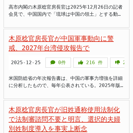
になっており、68パーセントのディープフェイク映像
>「中部電力の原子力部門は腐りきってる。解体すべ
ん、昔は労働政策やってたから連合との関係はあるん
高市内閣の木原稔官房長官は2025年12月26日の記者
が本物との区別が困難なレベルに達しているとされて
きだ」 審査は停止、早期再稼働は困難に 原子力規制
だろうけど、今更感が否めない」 >「高市さんの旧姓
会見で、中国国内で「琉球は中国の領土」とする動画
います。 日本国内でも著名な実業家や経済アナリス
委員会は2025年12月に中部電力から報告を受けて審
使用法制化に連合は反対してるのに、官房長官が交歓
がSNSで拡散していることについて質問を受け、「沖
トの名前や顔が無断で使われ、AI加工した映像や音声
査を停止しており、2026年1月7日の定例会で今後の
会に出ても意味ないでしょ」 >「国民民主との連立狙
縄の帰属をめぐる中国の報道にコメントをする必要は
によって本人が推奨しているかのように見せかける投
対応を協議する予定です。同委員会は2024年12月か
いか。連合を通じて玉木代表に秋波を送る作戦だな」
ない」と明言しました。その理由として「沖縄は我が
木原稔官房長官が中国軍事動向に警
資詐欺が相次いでいます。この問題は国会でも取り上
ら浜岡原発3号機と4号機のプラント審査を開始したば
官房長官の新年交歓会出席は岸田文雄、石破茂両政権
国の領土であることには何ら疑いがない」と断言し、
げられ、警察庁や消費者庁が連携して対策に当たって
かりでしたが、今回の不正疑惑により早期の再稼働は
戒、2027年台湾侵攻報告で
でも恒例でしたが、高市政権での踏襲は連合への秋波
中国側の主張を一蹴しました。 >「中国がまた沖縄狙
います。 政府要人を狙った新たな手口 今回の木原稔
極めて困難な情勢となりました。 浜岡原発は東海地
とも受け取れます。 旧姓使用めぐり対立鮮明 高市政
ってきたのか、次は本土か」 >「コメント不要とか言
官房長官氏の映像を悪用したケースは、政府要人の公
震の想定震源域の真上に位置しており、その安全性審
権と連合の間では、高市首相氏が掲げる旧姓の通称使
2025-12-25
0件
216
件
224
ってないで毅然と反論しろよ」 >「情報戦に負けたら
式な記者会見映像が詐欺に利用された点で特に悪質で
査において基準地震動の策定は最も根幹をなすプロセ
用の法制化をめぐって不協和音が響いています。高市
終わりだぞ、もっと危機感持て」 >「スパイ防止法も
す。木原氏は高市早苗内閣で内閣官房長官に就任した
スです。中部電力は2014年から2015年にかけて規制
氏は選択的夫婦別姓に反対の立場を取り、旧姓の通称
ないのに中国の工作に対抗できるのか」 >「沖縄の人
米国防総省の年次報告書は、中国の軍事力増強を詳細
人物で、その立場の重さを考えれば、詐欺グループが
委員会に3号機と4号機の審査を申請し、約9年の審査
使用拡大で不都合を解消できるとの考えです。 これ
たちの不安をもっと考えてほしい」 木原官房長官は
に分析したもので、毎年公表されている。2025年版
政府の信用を利用して国民をだまそうとしたことは明
を経て2023年9月に基準地震動を1200ガルとするこ
に対し、芳野会長氏は2025年12月12日の男女共同参
会見で、中国国内のSNS投稿をめぐる報道については
の報告書では、中国人民解放軍が台湾侵攻に向けた能
白です。 政府の公式な立場にある人物の映像が悪用
とで規制委員会側から大筋で了承されていました。
画会議で、何の説明もなく認められないとして反対を
承知しているとしながらも、「その報道の逐一につい
力を着実に高めていることが指摘された。特に注目さ
されることで、詐欺の信憑性が高まり、被害者が増加
しかし、今回の疑惑により前提となっていた地震想定
表明しました。連合は選択的夫婦別姓制度の導入を求
てコメントすることは差し控える」と述べました。そ
れるのは、2027年末という具体的な時期を示した点
木原稔官房長官が旧姓通称使用法制化
する危険性が指摘されています。特に高齢者層では、
そのものの妥当性が揺らぐこととなりました。過小評
めており、旧姓の通称使用では根本的な解決にならな
の上で「沖縄の帰属を巡る中国メディアの報道にコメ
だ。この時期は中国共産党創立100周年の節目とも重
投資詐欺への誘導やロマンス詐欺への接触といった、
価が事実として確認されれば、これまでの審査プロセ
で法制審諮問不要と明言、選択的夫婦
いとの立場です。 芳野氏は2025年10月23日の記者
ントをする必要はない」と明確に述べ、その理由を
なり、政治的な意味合いも含まれていると専門家は分
より限定的なターゲットを狙ったソーシャルエンジニ
スは白紙に戻る可能性もあり、再稼働のスケジュール
会見で、高市首相氏について連合とは少し違った考え
別姓制度導入を事実上断念
「沖縄は我が国の領土であるということには何ら疑い
析している。 中国の軍事費増大と透明性の欠如 木原
アリング的手法が目立っており、注意が必要です。
には大幅な遅れが生じることが避けられません。 社
方だと指摘し、政策要請でしっかり伝えたいと強調し