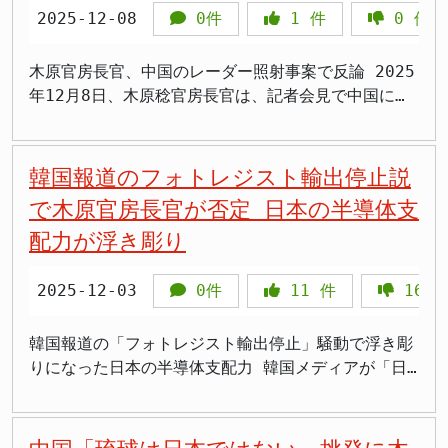
>「スクランブルばっかりで自衛隊員も大変だ。年間
目標である夫婦別姓制度の導入を阻む「障害物」と映
じ、「自衛隊機が接近し訓練を妨害した」「中国側は
2025-12-08
0件
1
件
0
件
げ合意があった」と一方的に主張しながら、現状変更
ことに対し、木原氏は「不測の事態を避ける観点か
700回超えてるらしいじゃん」 >「中ロの軍事連携が
るからです。彼らの真の狙いは、日本の伝統的な家族
事前に連絡していた」と発信しました。しかし木原官
を試みる矛盾した行動を取っている。このような状況
ら、今般の事案のような形で断続的に照射することは
強化されてるのは明らか。日本の防衛力強化が急務」
制度そのものを変革することにあり、単なる実務上の
房長官は、自衛隊側が受信したのは飛行訓練開始の事
でパンダ交流を継続することは、問題の本質を曖昧に
一般にない」と明確に否定しました。 この反論の核
木原官房長官、中国のレーダー照射事案で反論 2025
>「合同パトロールって言うけど、どう見ても威嚇飛
不便解消では満足しないのです。 高市政権による今
実連絡のみであり、航行警報やノータムなど、位置・
するだけだ。 歴史認識の溝も解決が必要 歴史認識問
心は、レーダーの技術的特性の違いにあります。木原
年12月8日、木原稔官房長官は、記者会見で中国によ
行でしょ」 中国側は「平和と安定のため」と反論 一
回の方針は、国民の多数意見を尊重し、伝統的な家族
範囲を明確化する手続きが欠落していたと説明しまし
題も同様だ。2025年12月の岩屋毅外相の訪中では、
氏は戦闘機に備えられているレーダーについて「捜索
る自衛隊機へのレーダー照射事案に関して、中国側の
方、中国国防省は2025年12月10日に報道官談話を発
制度を維持しつつ、現実的な問題解決を図る極めて妥
た。これは国際的な運用ルールを踏みにじった状態で
村山談話の継承を巡って日中の発表内容に食い違いが
と攻撃のための火器管制を兼ねている」と説明し、
主張を一蹴しました。中国は、自衛隊機が自国の飛行
表し、共同飛行について「年次計画に基づく合同パト
当なアプローチといえます。選択的夫婦別姓制度が持
す。特定空域の指定がなければ、周辺国は通常飛行を
生じた。中国側は「侵略の歴史を正しく理解すること
「照射を受けた側は目的を必ずしも明確に判断ができ
を阻害したと主張していましたが、木原長官はこれを
韓国報道のフォトレジスト輸出停止説
ロールで、地域の安全保障上の課題に共に対処し、平
つ根本的な問題を回避しながら、社会のニーズに応え
継続でき、その状況下でレーダー照射が行われれば、
は信頼を得るための前提条件」と主張している。 し
ない」と指摘しました。これは中国側が主張する「捜
「当たらない」と明確に否定し、日本の立場を強調し
和と安定を守る決意と能力を示した」と主張しまし
で木原官房長官が否定 日本の半導体支
る賢明な判断といえるでしょう。
挑発行為と評価されるのは当然です。 挑発行為の累
かし日本は戦後80年にわたって平和国家として歩んで
索レーダーによる正常な行為」という説明の根本的な
ました。この発言は、中国による挑発的な行動に対す
た。日本側の懸念表明に対する反論として、共同飛行
積がもたらした緊張 過去の外交や安全保障対応には
配力が浮き彫り
きた。2008年の日中共同声明で中国側も「日本が戦
問題点を突いています。 戦闘機レーダーの特殊性 戦
る日本政府の毅然とした姿勢を示すものであり、今後
の正当性を強調する形となっています。 中ロ両軍に
甘さが残っていました。2010年の尖閣衝突事件で船
後60年余り、平和国家としての歩みを堅持してきてい
闘機搭載レーダーは艦艇とは異なり、捜索と火器管制
の外交・防衛政策において重要な意味を持ちます。
よる爆撃機の共同飛行は2019年から始まり、今回で9
長を釈放した判断、2018年の韓国軍による照射事件
ることを積極的に評価した」と明記している。過去の
の機能を1つのシステムで兼用しています。戦闘機の
中国の主張を否定：自衛隊機の行動は正当 中国の主
2025-12-03
0件
11
件
16
回目を数えます。過去の飛行では主に日本海や東シナ
への曖昧な対応などは、相手国に「日本は最後は妥協
戦争を永続的な外交カードとして利用する姿勢こそ
場合は1個のレーダーで捜索と照準を行うのでモード
張に対して、木原官房長官は、「自衛隊機が中国機の
海での活動が中心でしたが、今回は四国沖の太平洋ま
する」という印象を残しました。その積み上げが今日
が、建設的な関係構築を阻害している要因だ。 経済
切り替えを行うことになります。つまり、同じレーダ
飛行を阻害したという指摘は事実無根であり、私たち
で範囲を拡大したことで、日本政府の警戒感が一層高
韓国報道の「フォトレジスト輸出停止」騒動で浮き彫
の情勢につながっています。本来、主権を侵害された
分離の幻想も限界 一部では「外交と経済を分離すべ
ー装置が通常の捜索モードから攻撃準備のための火器
の対応は国際法に基づく正当なものだ」と述べまし
まっています。 航空自衛隊のスクランブル負担が深
りになった日本の半導体支配力 韓国メディアが「日
場合、政府は迅速かつ強い抗議を示すべきです。政府
き」との声もあるが、これも現実的ではない。尖閣問
管制モードに切り替わるため、照射を受けた側では区
た。具体的には、6日に発生した中国海軍の空母「遼
刻化 近年、中国軍機とロシア軍機による日本周辺で
本が中国向けフォトレジスト出荷を事実上中断した」
の反応が遅れたり弱まれば、判断を誤った側に「既成
題が緊迫化した2012年には中国で日本車の販売が6割
別が困難なのです。 火器管制レーダーの照射は、
寧」から発艦したJ15戦闘機による自衛隊機F15への
の活動は活発化の一途をたどっています。2024年度
と報じた件で、2025年12月3日の木原稔官房長官の記
事実化」の機会を与えます。 安全保障対応は政治の
減となり、日系企業が破壊・略奪の被害を受けた。今
「ミサイルや砲弾を命中させるため、特定の目標にレ
レーダー照射が問題となっています。この照射が危険
の航空自衛隊によるスクランブル回数は704回に達
者会見が注目を集めています。木原長官は「報道にあ
責任 今回の照射に対し、日本政府は証拠データを整