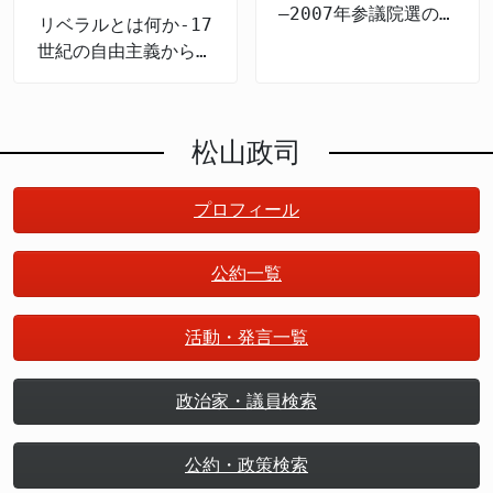
―2007年参議院選の公
ず自身が政治家として、社会に対して「何があったの
リベラルとは何か-17
約検証
か」「自分はどう対応したのか」を明確に語るべきで
世紀の自由主義から現
ある。それこそが、真の“活躍”であるはずだ。
代日本まで
松山政司
プロフィール
公約一覧
活動・発言一覧
政治家・議員検索
公約・政策検索