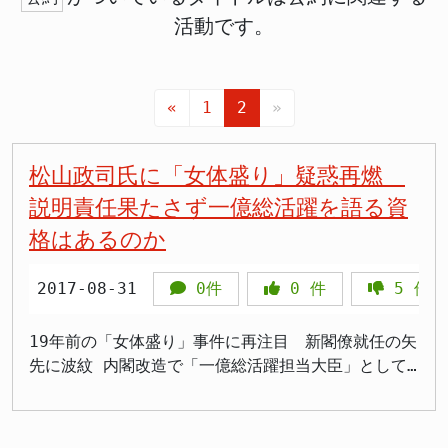
活動です。
«
1
2
»
松山政司氏に「女体盛り」疑惑再燃
説明責任果たさず一億総活躍を語る資
格はあるのか
2017-08-31
0件
0
件
5
件
19年前の「女体盛り」事件に再注目 新閣僚就任の矢
先に波紋 内閣改造で「一億総活躍担当大臣」として
初入閣を果たした松山政司氏（当時58歳）に、過去の
スキャンダルが再び注目を集めている。問題視されて
いるのは1998年に北海道・旭川市で行われた、青年