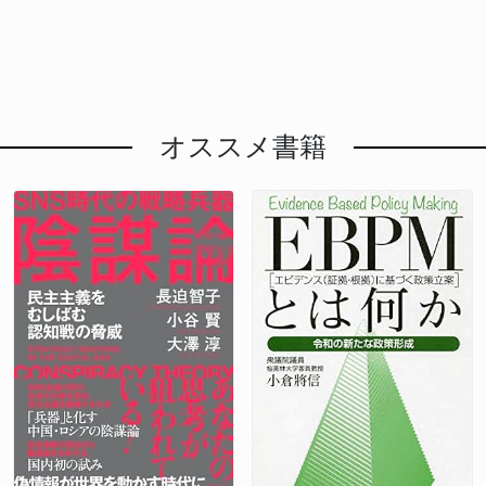
報道で知った。参加していない」と否定。しかし、事
件当夜の所在については「どこかで食事をしていたの
では」と曖昧な回答にとどまっている。 事実、警察
による事情聴取などはなかったとされるが、これ
は“潔白”と同義ではない。刑事処分がなかったとして
オススメ書籍
も、政治家としての説明責任は免れない。とりわけ、
公的責任を負う立場として「一億総活躍社会」の旗振
り役に就いた今、この問題の“処理済み”では済まされ
ないという世論も強まっている。 > 「知らなかった
では済まない。当時副会頭なら責任ある立場」 >
「16歳を使って“女体盛り”とか、倫理観が地の底
だ」 > 「政治家ってここまで感覚がずれてるの
か？」 > 「公職につく人の過去として、説明なしは
通らない」 > 「むしろ“活躍”してたのはそういう場
だったのでは？」 SNSでは怒りとあきれが交錯す
る。過去の行動が道義的に問われる時代において、説
明を避け続けることは、かえって信用を毀損する。
政治的リーダーとしての資質にも疑問符 松山氏の政