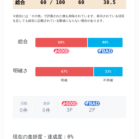
総合
60 / 100
60
38.5
※総合には「その他」で評価された物も加味されています。表示されている項目
を足しても総合に記載されている数値にならない場合があります。
総合
60%
40%
明確さ
67%
33%
明確
不明確
活動
進捗
3P
2P
0件
0件
現在の進捗度・達成度：0%