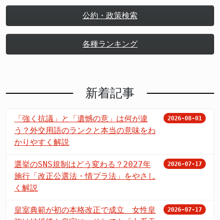
公約・政策検索
各種ランキング
新着記事
「強く抗議」と「遺憾の意」は何が違
2026-08-01
う？外交用語のランクと本当の意味をわ
かりやすく解説
選挙のSNS規制はどう変わる？2027年
2026-07-17
施行「改正公選法・情プラ法」をやさし
く解説
皇室典範が初の本格改正で成立 女性皇
2026-07-17