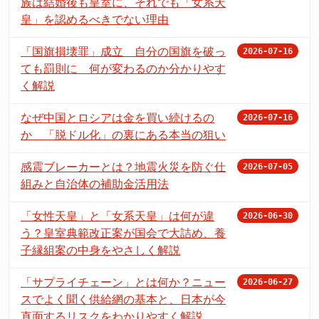
族は結婚後も皇室に、それでも「女系天
皇」を認めるべきでない理由
「国旗損壊罪」成立 自分の国旗を破っ
2026-07-16
ても罰則に 何が変わるのか分かりやす
く解説
なぜ中国とロシアは金を買い続けるの
2026-07-16
か 「脱ドル化」の裏にある本当の狙い
感震ブレーカーとは？地震火災を防ぐ仕
2026-07-05
組みと自治体の補助金活用法
「女性天皇」と「女系天皇」は何が違
2026-06-30
う？皇室典範改正案が国会で大詰め、養
子縁組案の中身をやさしく解説
「サプライチェーン」とは何か？ニュー
2026-06-27
スでよく聞く供給網の基本と、日本が今
直面するリスクをわかりやすく解説