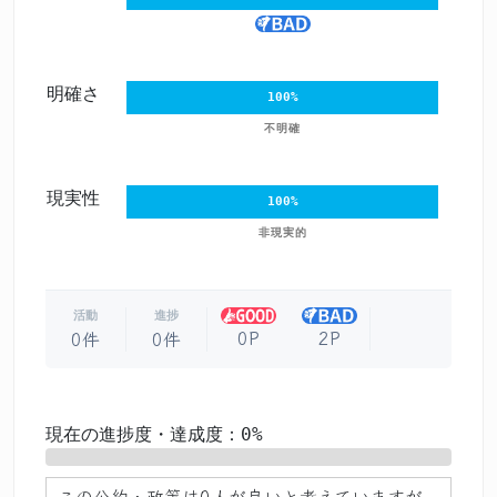
明確さ
100%
不明確
現実性
100%
非現実的
活動
進捗
0P
2P
0件
0件
現在の進捗度・達成度：0%
0%
この公約・政策は
0人が良い
と考えていますが、