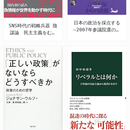
日本の政治を採点する
SNS時代の戦略兵器 陰
―2007年参議院選の公
謀論 民主主義をむし
約検証
ばむ認知戦の脅威