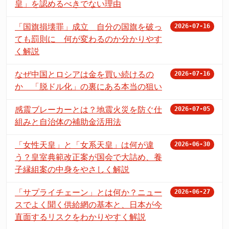
皇」を認めるべきでない理由
「国旗損壊罪」成立 自分の国旗を破っ
2026-07-16
ても罰則に 何が変わるのか分かりやす
く解説
なぜ中国とロシアは金を買い続けるの
2026-07-16
か 「脱ドル化」の裏にある本当の狙い
感震ブレーカーとは？地震火災を防ぐ仕
2026-07-05
組みと自治体の補助金活用法
「女性天皇」と「女系天皇」は何が違
2026-06-30
う？皇室典範改正案が国会で大詰め、養
子縁組案の中身をやさしく解説
「サプライチェーン」とは何か？ニュー
2026-06-27
スでよく聞く供給網の基本と、日本が今
直面するリスクをわかりやすく解説