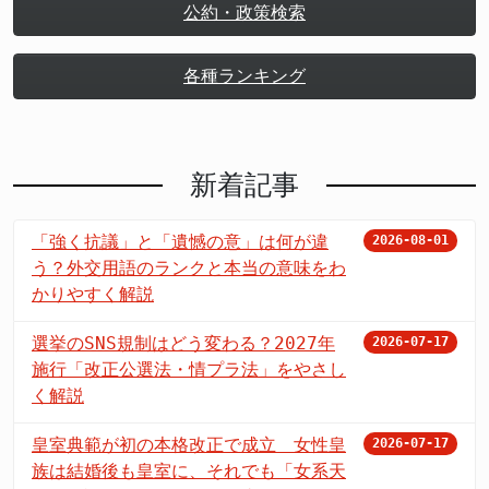
公約・政策検索
各種ランキング
新着記事
「強く抗議」と「遺憾の意」は何が違
2026-08-01
う？外交用語のランクと本当の意味をわ
かりやすく解説
選挙のSNS規制はどう変わる？2027年
2026-07-17
施行「改正公選法・情プラ法」をやさし
く解説
皇室典範が初の本格改正で成立 女性皇
2026-07-17
族は結婚後も皇室に、それでも「女系天